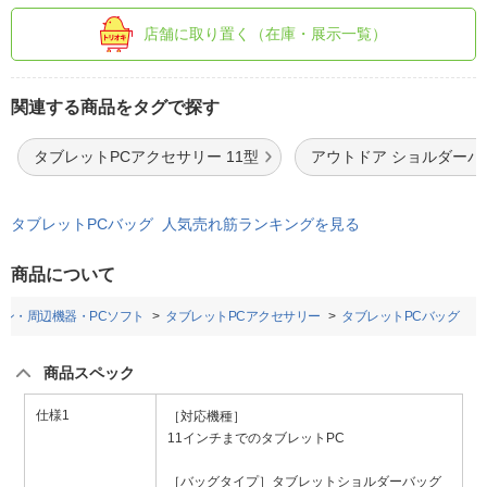
店舗に取り置く（在庫・展示一覧）
関連する商品をタグで探す
タブレットPCアクセサリー 11型
アウトドア ショルダーバ
タブレットPCバッグ 人気売れ筋ランキングを見る
商品について
コン・周辺機器・PCソフト
タブレットPCアクセサリー
タブレットPCバッグ
商品スペック
仕様1
［対応機種］
11インチまでのタブレットPC
［バッグタイプ］タブレットショルダーバッグ