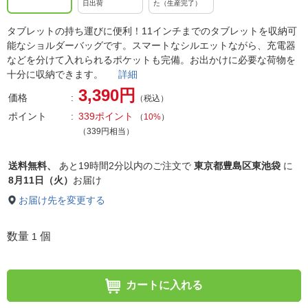
日出荷
た（生産完了）
タブレットの持ち運びに便利！11インチまでのタブレットを収納可
能なショルダーバッグです。スマートなシルエットながら、充電器
などを分けて入れられるポケットも完備。お出かけに必要な荷物を
十分に収納できます。
詳細
3,390円
価格
（税込）
ポイント
339ポイント
（
10%
）
（339円相当）
送料無料、
あと
19時間2分以内
のご注文で
東京都豊島区東池袋
に
8月11日（火）
お届け
お届け先を変更する
数量
個
1
カートに入れる