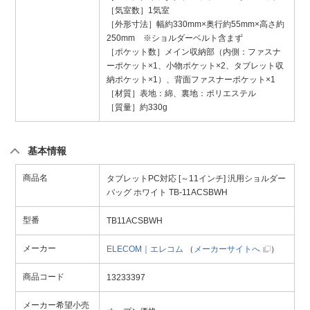
［気室数］1気室
［外形寸法］幅約330mm×奥行約55mm×高さ約
250mm ※ショルダーベルト含まず
［ポケット数］メイン収納部（内側：ファスナ
ーポケット×1、小物ポケット×2、タブレット収
納ポケット×1）、背面ファスナーポケット×1
［材質］表地：綿、裏地：ポリエステル
［質量］約330g
基本情報
商品名
タブレットPC対応 [～11インチ] 汎用ショルダー
バッグ ホワイト TB-11ACSBWH
型番
TB11ACSBWH
メーカー
ELECOM｜エレコム
（
メーカーサイトへ
）
商品コード
13233397
メーカー希望小売