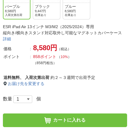
パープル
ブラック
ブルー
8,580円
9,447円
8,580円
入荷次第出荷
在庫あり
在庫あり
ESR iPad Air 13インチ M3/M2（2025/2024）専用
縦向き/横向きスタンド対応取外し可能なマグネットカバーケース
詳細
8,580円
価格
（税込）
ポイント
858ポイント
（
10%
）
（858円相当）
送料無料、
入荷次第出荷
約２～３週間で出荷予定
お届け先を変更する
数量
個
カートに入れる