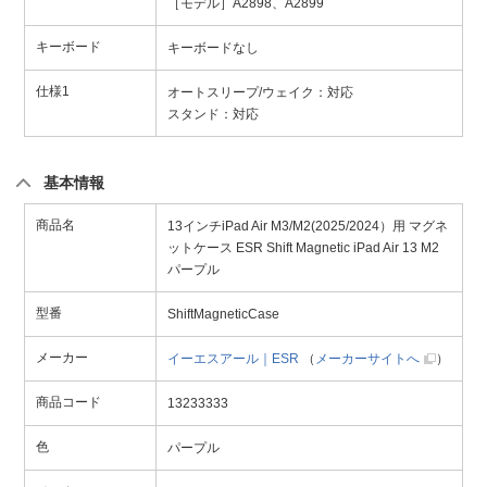
［モデル］A2898、A2899
キーボード
キーボードなし
仕様1
オートスリープ/ウェイク：対応
スタンド：対応
基本情報
商品名
13インチiPad Air M3/M2(2025/2024）用 マグネ
ットケース ESR Shift Magnetic iPad Air 13 M2
パープル
型番
ShiftMagneticCase
メーカー
イーエスアール｜ESR
（
メーカーサイトへ
）
商品コード
13233333
色
パープル