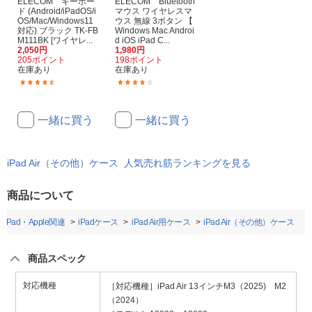
ELECOM キーボー
ELECOM Bluetooth
ド (Android/iPadOS/i
マウス ワイヤレスマ
OS/Mac/Windows11
ウス 無線 3ボタン 【
対応) ブラック TK-FB
Windows Mac Androi
M111BK [ワイヤレ...
d iOS iPad C...
2,050円
1,980円
205ポイント
198ポイント
在庫あり
在庫あり
(46)
(30)
一緒に買う
一緒に買う
iPad Air（その他）ケース 人気売れ筋ランキングを見る
商品について
・iPad・Apple関連
iPadケース
iPad Air用ケース
iPad Air（その他）ケース
商品スペック
対応機種
［対応機種］iPad Air 13インチM3（2025) M2
（2024）