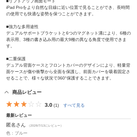
■リフトアップ画面モード
iPad Proをより自然な目線に近い位置で見ることができ、長時間
の使用でも快適な姿勢を保つことができます。
■強力な多用途性
デュアルサポートブラケットと6つのマグネット溝により、6種の
表示用、3種の書き込み用の最大9種の異なる角度で使用できま
す。
■二重保護
デュアル背面ケースとフロントカバーのデザインにより、軽量背
面ケースが傷や衝撃から全面を保護し、前面カバーを吸着固定さ
せることで、様々な状況で360°保護することできます。
商品レビュー
3.0
(
1
)
すべて見る
最新レビュー
匿名
さん
（2026/7/13にレビュー）
色：ブルー