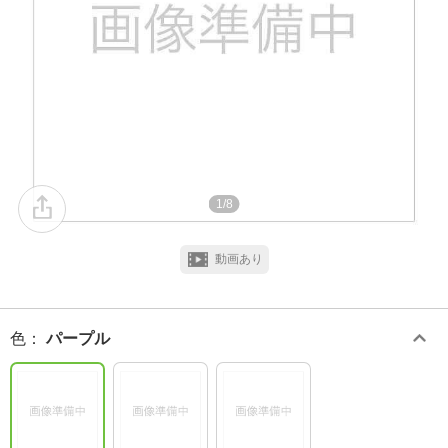
1/8
動画あり
色
：
パープル