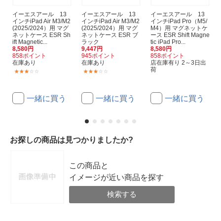
イーエスアール 13
イーエスアール 13
イーエスアール 13
インチiPad Air M3/M2
インチiPad Air M3/M2
インチiPad Pro（M5/
(2025/2024）用 マグ
(2025/2024）用 マグ
M4）用 マグネットケ
ネットケース ESR Sh
ネットケース ESR ブ
ース ESR Shift Magne
ift Magnetic...
ラック
tic iPad Pro...
8,580円
9,447円
8,580円
858ポイント
945ポイント
858ポイント
在庫あり
在庫あり
店在庫有り 2～3日出
荷
(1)
(1)
一緒に買う
一緒に買う
一緒に買う
お探しの商品は見つかりましたか?
この商品と
イメージが近い商品を探す
検索する