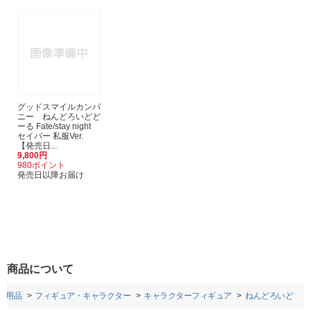
グッドスマイルカンパ
ニー ねんどろいどど
ーる Fate/stay night
セイバー 私服Ver.
【発売日...
9,800円
980ポイント
発売日以降お届け
商品について
ー用品
フィギュア・キャラクター
キャラクターフィギュア
ねんどろいど