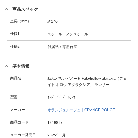
商品スペック
全長（mm）
約140
仕様1
スケール：ノンスケール
仕様2
付属品：専用台座
基本情報
商品名
ねんどろいどどーる Fate/hollow ataraxia（フェ
イト ホロウ アタラクシア） ランサー
型番
ﾈﾝﾄﾞﾛｲﾄﾞﾄﾞｰﾙﾗﾝｻｰ
メーカー
オランジュルージュ｜ORANGE ROUGE
商品コード
13198175
メーカー発売日
2025年1月