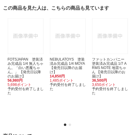
この商品を見た人は、こちらの商品も見ています
FOTSJAPAN 塗装済
NEBULATOYS 塗装
ファットカンパニー
み完成品 1/4 無人ちゃ
済み完成品 1/4 MOYA
塗装済み完成品 1/7 A
ん。「白い悪魔ちゃ
【発売日以降のお届
RMS NOTE 地雷ちゃ
ん。」 【発売日以降
け】
ん 【発売日以降のお
のお届け】
14,850円
届け】
56,980円
1,485ポイント
36,500円
5,698ポイント
予約受付を終了しまし
3,650ポイント
予約受付を終了しまし
た
予約受付を終了しまし
た
た