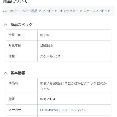
商品について
もちゃ・ホビー・ベビー用品
フィギュア・キャラクター
スケールフィギュア
商品スペック
全長（mm）
約174
対象年齢
15歳以上
仕様1
スケール：1/4
基本情報
商品名
塗装済み完成品 1/4 ぽかぽかピクニック ほのか
ちゃん
型番
ﾎﾉｶﾁｬﾝ1_4
メーカー
FOTSJAPAN｜フォトスジャパン