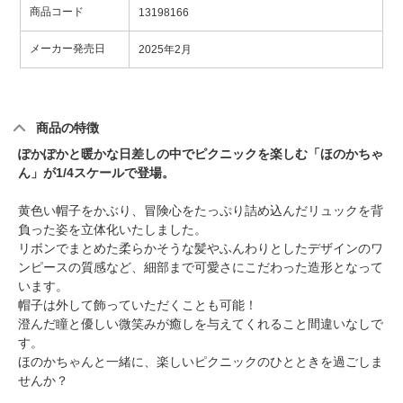
商品コード
13198166
メーカー発売日
2025年2月
商品の特徴
ぽかぽかと暖かな日差しの中でピクニックを楽しむ「ほのかちゃ
ん」が1/4スケールで登場。
黄色い帽子をかぶり、冒険心をたっぷり詰め込んだリュックを背
負った姿を立体化いたしました。
リボンでまとめた柔らかそうな髪やふんわりとしたデザインのワ
ンピースの質感など、細部まで可愛さにこだわった造形となって
います。
帽子は外して飾っていただくことも可能！
澄んだ瞳と優しい微笑みが癒しを与えてくれること間違いなしで
す。
ほのかちゃんと一緒に、楽しいピクニックのひとときを過ごしま
せんか？