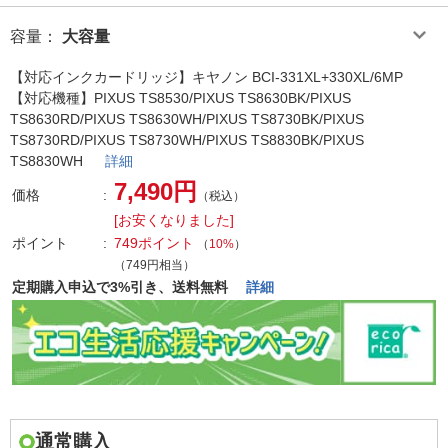
容量
：
大容量
【対応インクカードリッジ】キヤノン BCI-331XL+330XL/6MP
【対応機種】PIXUS TS8530/PIXUS TS8630BK/PIXUS
TS8630RD/PIXUS TS8630WH/PIXUS TS8730BK/PIXUS
TS8730RD/PIXUS TS8730WH/PIXUS TS8830BK/PIXUS
TS8830WH
詳細
7,490円
価格
（税込）
[お安くなりました]
ポイント
749ポイント
（
10%
）
（749円相当）
定期購入申込で3%引き、送料無料
詳細
通常購入