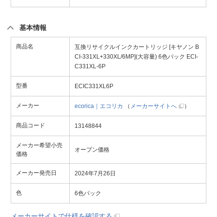
基本情報
商品名
互換リサイクルインクカートリッジ [キヤノン B
CI-331XL+330XL/6MP](大容量) 6色パック ECI-
C331XL-6P
型番
ECIC331XL6P
メーカー
ecorica｜エコリカ
（
メーカーサイトへ
）
商品コード
13148844
メーカー希望小売
オープン価格
価格
メーカー発売日
2024年7月26日
色
6色パック
メーカーサイトで仕様を確認する