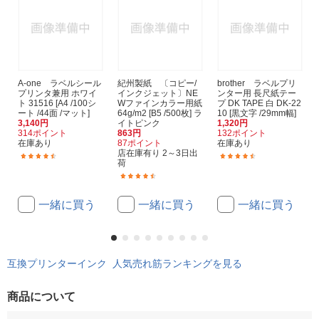
A-one ラベルシール
紀州製紙 〔コピー/
brother ラベルプリ
プリンタ兼用 ホワイ
インクジェット〕NE
ンター用 長尺紙テー
ト 31516 [A4 /100シ
Wファインカラー用紙
プ DK TAPE 白 DK-22
ート /44面 /マット]
64g/m2 [B5 /500枚] ラ
10 [黒文字 /29mm幅]
3,140円
イトピンク
1,320円
314ポイント
863円
132ポイント
在庫あり
87ポイント
在庫あり
店在庫有り 2～3日出
(14)
(3)
荷
(27)
一緒に買う
一緒に買う
一緒に買う
互換プリンターインク 人気売れ筋ランキングを見る
商品について