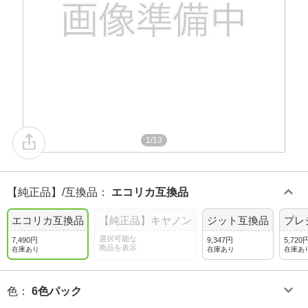
1/13
【純正品】/互換品
：
エコリカ互換品
エコリカ互換品
【純正品】キヤノン
ジット互換品
プレ
選択可能な
7,490円
9,347円
5,720
商品を表示
在庫あり
在庫あり
在庫あ
色
：
6色パック