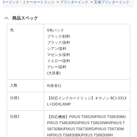
ンターインク・トナーカートリッジ
プリンターインク
互換プリンターインク
商品スペック
色
6色パック
ブラック/顔料
ブラック/染料
シアン/染料
マゼンタ/染料
イエロー/染料
グレー/染料
(大容量)
入数
6(各色1)
仕様1
【対応インクカードリッジ】キヤノン BCI-331X
L+330XL/6MP
仕様2
【対応機種】PIXUS TS8530/PIXUS TS8630BK/
PIXUS TS8630RD/PIXUS TS8630WH/PIXUS T
S8730BK/PIXUS TS8730RD/PIXUS TS8730W
H/PIXUS TS8830BK/PIXUS TS8830WH