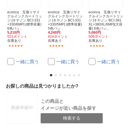
ecorica 互換リサイ
ecorica 互換リサイ
ecorica 互換リサイ
クルインクカートリッ
クルインクカートリッ
クルインクカートリッ
ジ [キヤノン BCI-331
ジ [キヤノン BCI-331
ジ [キヤノン BCI-381
+330/6MP] (標準容量)
+330/5MP] (標準容量)
XL+380XL/6MP](大容
6色パッ...
5色パッ...
量) 6色パッ...
5,210円
4,240円
5,060円
521ポイント
424ポイント
506ポイント
在庫あり
在庫あり
在庫あり
(10)
(10)
(146)
一緒に買う
一緒に買う
一緒に買う
お探しの商品は見つかりましたか?
この商品と
イメージが近い商品を探す
検索する