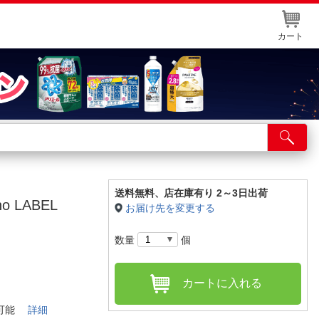
カート
店舗サービス
ット取り置き
イントカードWEB登録
送料無料、
店在庫有り 2～3日出荷
 LABEL
お届け先を変更する
舗情報・店舗一覧
数量
個
取り寄せ品入荷状況照会
カートに入れる
納可能
詳細