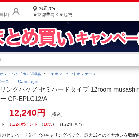
お届け先
無料)
東京都豊島区東池袋
商品をさがす
ランキングからさがす
ネ
ホン・ヘッドホン関連品
イヤホン・ヘッドホンケース
カテゴリ一覧からさがす
ポ
ーニュ｜Campagne
リングバッグ セミハードタイプ 12room musashino
店
 CP-EPLC12/A
お
12,240円
（税込）
お客様サポート
ント
1,224ポイント
（
10%
）
（1,224円相当）
ご利用ガイド
A製のセミハードタイプのキャリングバック。最大12本のイヤホンを収