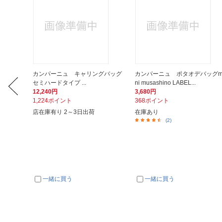
ングバ
カンパーニュ キャリングバッグ
カンパーニュ ポタオデバッグm
セミハードタイプ ...
ni musashino LABEL...
12,240円
3,680円
1,224ポイント
368ポイント
店在庫有り 2～3日出荷
在庫あり
(2)
一緒に買う
一緒に買う