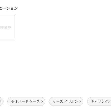
法
よくある質問・お問合せ
エーション
I
ご利用規約
E
セミハード ケース
ケース イヤホン
キャリングバ