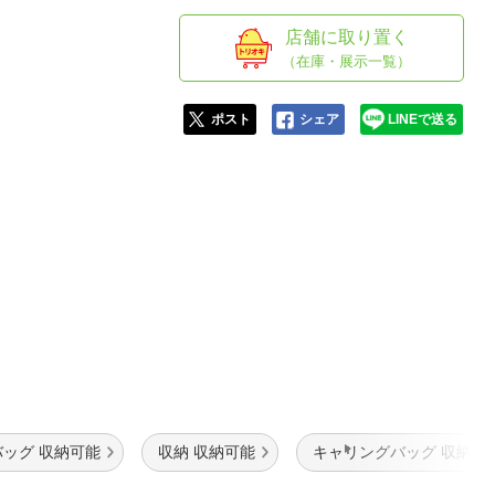
人窓口
店舗に取り置く
R情報
（在庫・展示一覧）
ポスト
シェア
LINEで送る
nglish / 中文
ッグ 収納可能
収納 収納可能
キャリングバッグ 収納