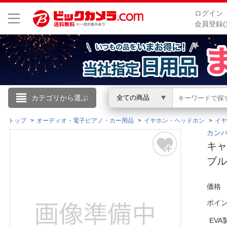
ログイン
会員登録(
こんにちは
カテゴリから選ぶ
全ての商品
ログイン
トップ
オーディオ・電子ピアノ・カー用品
イヤホン・ヘッドホン
イヤ
カンパ
キャ
新規会員登録
ブルー
会員メニュー
価格
お買いもの履歴
ポイ
閲覧履歴
EV