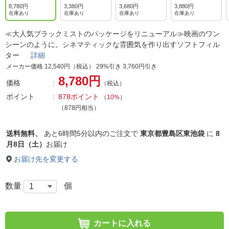
8,780円
3,380円
3,680円
3,880円
在庫あり
在庫あり
在庫あり
在庫あり
≪大人気ブラックミストのパッケージをリニューアル≫映画のワン
シーンのように。シネマティックな雰囲気を作り出すソフトフィル
ター
詳細
メーカー価格 12,540円（税込） 29%引き 3,760円引き
8,780円
価格
（税込）
ポイント
878ポイント
（
10%
）
（878円相当）
送料無料、
あと
6時間5分以内
のご注文で
東京都豊島区東池袋
に
8
月8日（土）
お届け
お届け先を変更する
数量
個
カートに入れる