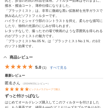
氏と、歩雪のわ氏の作品を採用。フィルター効果はそのままに、
撥水・撥油コート、薄枠仕様になりました。
「ブラックミスト」は、非常に微細な黒い拡散材を光学ガラスで
挟み込んだソフトフィルターです。
ハイライトとシャドウ部のコントラストを抑え、柔らかな描写に
したり、独特の光源のにじみが得られます。
レタッチなしで、撮ったその場で映画のような雰囲気を得られる
のがブラックミストの魅力です。
「ブラックミストNo.05 N」は「ブラックミストNo.1 N」の1/2
のソフト効果です。
商品レビュー
5.0
(
1
)
すべて見る
最新レビュー
匿名
さん
（2024/9/23にレビュー）
ビックカメラグループで購入
ずっと付けっぱなし
はじめてオールドレンズ購入してこのフィルターを付けました
が、もう最高です。値段もnisiなどよりリーズナブルでありがた