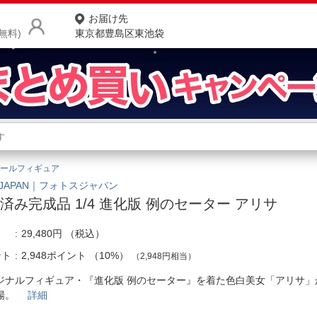
お届け先
無料)
東京都豊島区東池袋
商品をさがす
ランキングからさがす
ネ
ールフィギュア
カテゴリ一覧からさがす
ポ
SJAPAN｜フォトスジャパン
済み完成品 1/4 進化版 例のセーター アリサ
店
29,480円
（税込）
お
ント
2,948ポイント
（
10%
）
（2,948円相当）
お客様サポート
ジナルフィギュア・『進化版 例のセーター』を着た色白美女「アリサ」が
登場。
詳細
ご利用ガイド