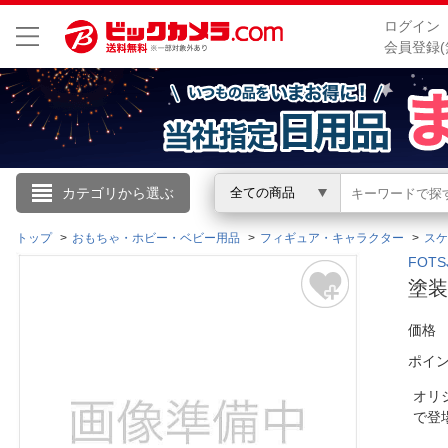
ログイン
会員登録(
こんにちは
カテゴリから選ぶ
全ての商品
ログイン
トップ
おもちゃ・ホビー・ベビー用品
フィギュア・キャラクター
スケ
FOT
塗装
新規会員登録
価格
会員メニュー
ポイ
お買いもの履歴
オリ
で
閲覧履歴