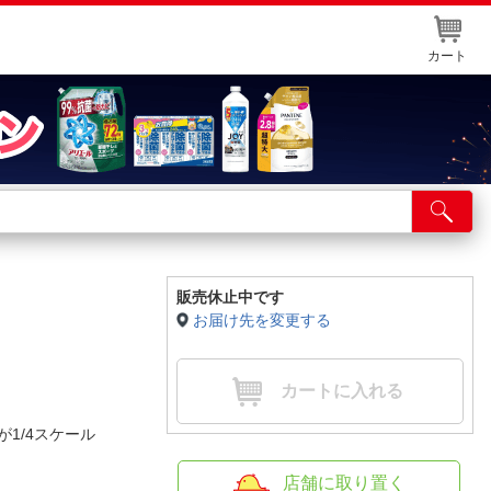
カート
店舗サービス
ット取り置き
イントカードWEB登録
販売休止中です
お届け先を変更する
舗情報・店舗一覧
取り寄せ品入荷状況照会
カートに入れる
1/4スケール
店舗に取り置く