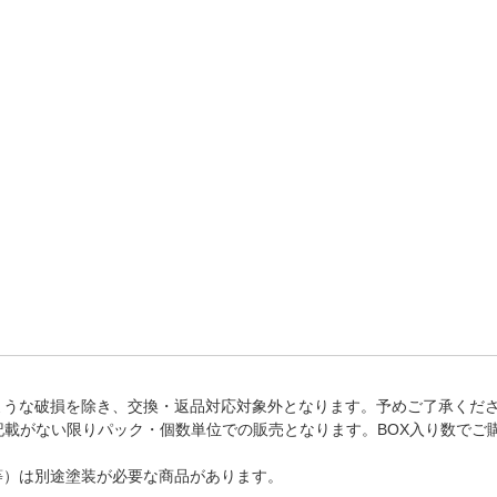
法
よくある質問・お問合せ
I
ご利用規約
E
ような破損を除き、交換・返品対応対象外となります。予めご了承くだ
記載がない限りパック・個数単位での販売となります。BOX入り数でご
等）は別途塗装が必要な商品があります。