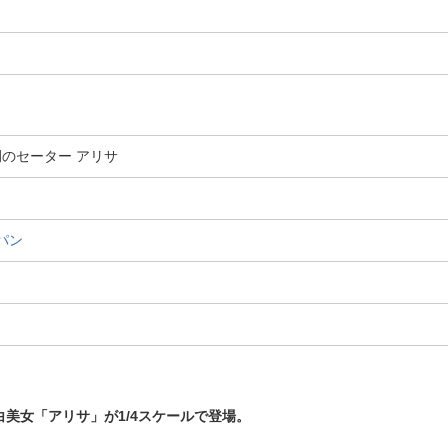
 例のセーター アリサ
パン
美女「アリサ」が1/4スケールで登場。