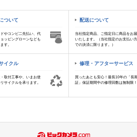
について
配送について
ードやコンビ二先払い、代
当社指定商品、ご指定日に商品をお
ショッピングローンなども
いたします。（当社指定のお支払い
けます。
での決済に限ります。）
サイクル
修理・アフターサービス
置・取付工事や、いまお使
買ったあとも安心！最長10年の「長
のリサイクルを承ります。
証」保証期間中の修理回数は無制限