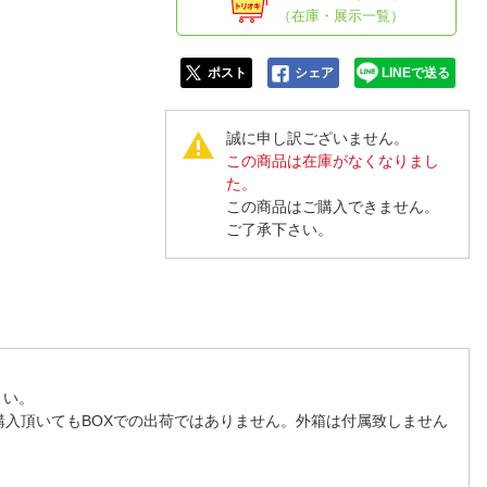
人窓口
（在庫・展示一覧）
R情報
ポスト
シェア
LINEで送る
誠に申し訳ございません。
この商品は在庫がなくなりまし
nglish / 中文
た。
この商品はご購入できません。
ご了承下さい。
さい。
購入頂いてもBOXでの出荷ではありません。外箱は付属致しません