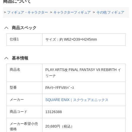
商品について
品
フィギュア・キャラクター
キャラクターフィギュア
その他 フィギュア
商品スペック
仕様1
サイズ：約 W62×D39×H245mm
基本情報
商品名
PLAY ARTS改 FINAL FANTASY VII REBIRTH イ
リーナ
型番
PAｲﾘｰﾅFFVIIﾘﾊﾞｰｽ
メーカー
SQUARE ENIX｜スクウェアエニックス
商品コード
13126388
メーカー希望小売
20,680円（税込）
価格