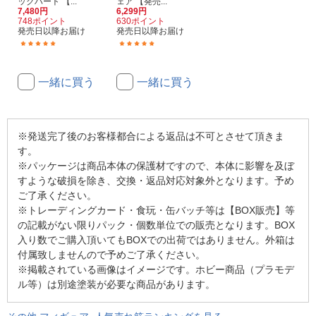
ックハート 【...
ェア 【発売...
7,480円
6,299円
748ポイント
630ポイント
発売日以降お届け
発売日以降お届け
(1)
(1)
一緒に買う
一緒に買う
※発送完了後のお客様都合による返品は不可とさせて頂きま
す。
※パッケージは商品本体の保護材ですので、本体に影響を及ぼ
すような破損を除き、交換・返品対応対象外となります。予め
ご了承ください。
※トレーディングカード・食玩・缶バッチ等は【BOX販売】等
の記載がない限りパック・個数単位での販売となります。BOX
入り数でご購入頂いてもBOXでの出荷ではありません。外箱は
付属致しませんので予めご了承ください。
※掲載されている画像はイメージです。ホビー商品（プラモデ
ル等）は別途塗装が必要な商品があります。