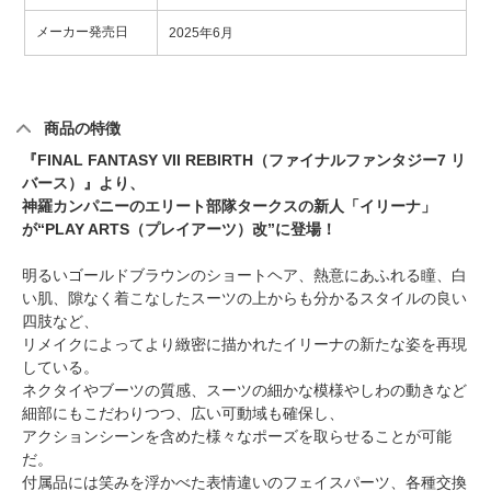
メーカー発売日
2025年6月
商品の特徴
『FINAL FANTASY VII REBIRTH（ファイナルファンタジー7 リ
バース）』より、
神羅カンパニーのエリート部隊タークスの新人「イリーナ」
が“PLAY ARTS（プレイアーツ）改”に登場！
明るいゴールドブラウンのショートヘア、熱意にあふれる瞳、白
い肌、隙なく着こなしたスーツの上からも分かるスタイルの良い
四肢など、
リメイクによってより緻密に描かれたイリーナの新たな姿を再現
している。
ネクタイやブーツの質感、スーツの細かな模様やしわの動きなど
細部にもこだわりつつ、広い可動域も確保し、
アクションシーンを含めた様々なポーズを取らせることが可能
だ。
付属品には笑みを浮かべた表情違いのフェイスパーツ、各種交換