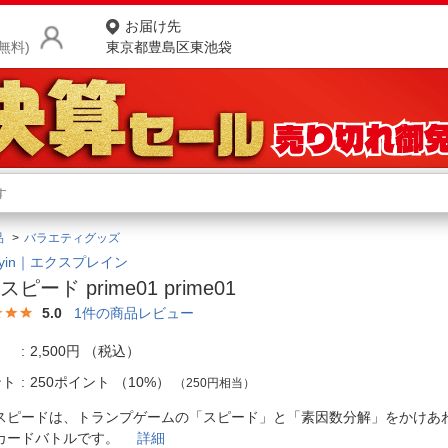
お届け先
無料)
東京都豊島区東池袋
商品をさがす
ランキングからさがす
ネ
品
バラエティグッズ
カテゴリ一覧からさがす
ポ
layin｜エクスプレイン
ピード prime01 prime01
店
5.0
1
件の商品レビュー
お
2,500円
（税込）
お客様サポート
ント
250ポイント
（
10%
）
（250円相当）
スピードは、トランプゲームの「スピード」と「素因数分解」をかけあ
ご利用ガイド
カードバトルです。
詳細