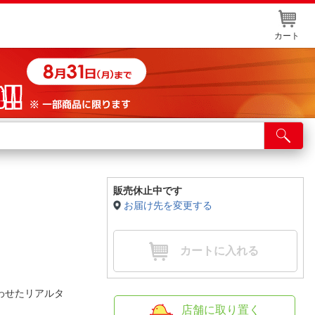
カート
店舗サービス
ット取り置き
イントカードWEB登録
販売休止中です
お届け先を変更する
舗情報・店舗一覧
取り寄せ品入荷状況照会
カートに入れる
わせたリアルタ
店舗に取り置く