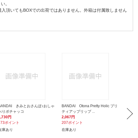
さい。
購入頂いてもBOXでの出荷ではありません。外箱は付属致しません
BANDAI きみとおさんぽ♪おしゃ
BANDAI Otona Pretty Holic プリ
BAND
べりポチャッコ
ティアップリップ ...
ぷちき
6,730円
2,067円
3,020
673ポイント
207ポイント
302ポ
在庫あり
在庫あり
在庫あ