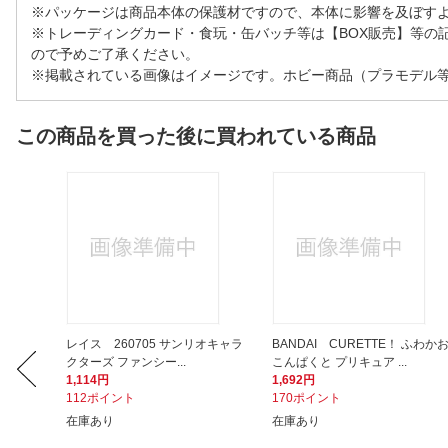
※パッケージは商品本体の保護材ですので、本体に影響を及ぼす
※トレーディングカード・食玩・缶バッチ等は【BOX販売】等の
ので予めご了承ください。
※掲載されている画像はイメージです。ホビー商品（プラモデル
この商品を買った後に買われている商品
のプーさ
レイス 260705 サンリオキャラ
BANDAI CURETTE！ ふわか
クターズ ファンシー...
こんぱくと プリキュア ...
1,114円
1,692円
112ポイント
170ポイント
在庫あり
在庫あり