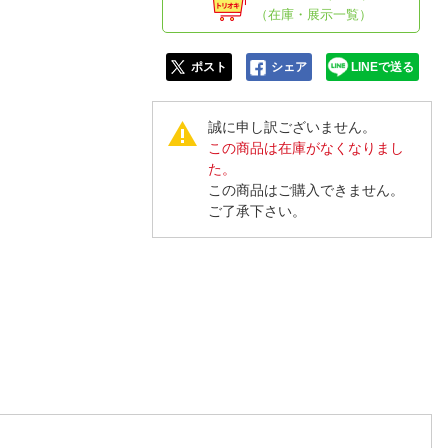
人窓口
（在庫・展示一覧）
R情報
ポスト
シェア
LINEで送る
誠に申し訳ございません。
この商品は在庫がなくなりまし
nglish / 中文
た。
この商品はご購入できません。
ご了承下さい。