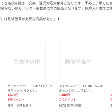
ような破損を除き、交換・返品対応対象外となります。予めご了承くだ
記載がない限りパック・個数単位での販売となります。BOX入り数でご
等）は別途塗装が必要な商品があります。
お
ケイカンパニー CCMK1-RK-RK
ケイカンパニー CCMK1-SG す
リラックマ カラビナ...
みっコぐらし カラビナ...
1,400円
1,400円
140ポイント
140ポイント
発売日以降お届け
発売日以降お届け