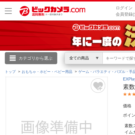
ログイン
会員登録(
こんにちは
カテゴリから選ぶ
全ての商品
ログイン
トップ
おもちゃ・ホビー・ベビー用品
ゲーム・バラエティ・パズル・手
EXP
素数ス
新規会員登録
価格
会員メニュー
ポイ
お買いもの履歴
素数
閲覧履歴
イム