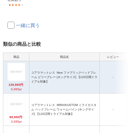
(1)
一緒に買う
類似の商品と比較
商品
商品名
レビュー
サイ
コアラマットレス
New ファブリックベッドフレ
ーム ビリーグレー [キングサイズ] 【120日間トラ
-
2
イアル対象】
139,900円
6,995pt
サ
コアラマットレス
MIRAIKUSTOM ミライカスタ
ム ベッドフレーム ウォームパイン [キングサイ
-
ズ] 【120日間トライアル対象】
高
89,900円
ッ
4,495pt
高
ッ