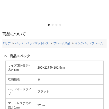
商品について
ンテリア
ベッド・ベッドマットレス
フレーム単品
キングベッドフレーム
商品スペック
サイズ(幅×長さ×
200×217.5×101.5cm
高さ)cm
収納機能
無
ヘッドボードタイ
フラット
プ
マットレスまでの
32cm
高さ(cm)