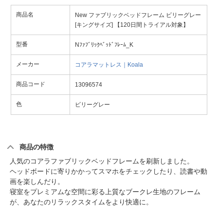
商品名
New ファブリックベッドフレーム ビリーグレー
[キングサイズ] 【120日間トライアル対象】
型番
Nﾌｧﾌﾞﾘｯｸﾍﾞｯﾄﾞﾌﾚｰﾑ_K
メーカー
コアラマットレス｜Koala
商品コード
13096574
色
ビリーグレー
商品の特徴
人気のコアラファブリックベッドフレームを刷新しました。
ヘッドボードに寄りかかってスマホをチェックしたり、読書や動
画を楽しんだり。
寝室をプレミアムな空間に彩る上質なブークレ生地のフレーム
が、あなたのリラックスタイムをより快適に。