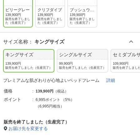
ビリーグレー
クリフダイブ
ブッシュウォ
ークグリーン
139,900円
139,900円
139,900円
販売を終了しまし
販売を終了しまし
販売を終了しまし
た（生産完了）
た（生産完了）
た（生産完了）
サイズ名称
：
キングサイズ
キングサイズ
シングルサイズ
セミダブル
139,900円
99,900円
109,900円
販売を終了しました（生産完了）
販売を終了しました（生産完了）
販売を終了しまし
プレミアムな肌ざわりが心地よいベッドフレーム
詳細
価格
139,900円
（税込）
ポイント
6,995ポイント
（
5%
）
（6,995円相当）
販売を終了しました（生産完了）
お届け先を変更する