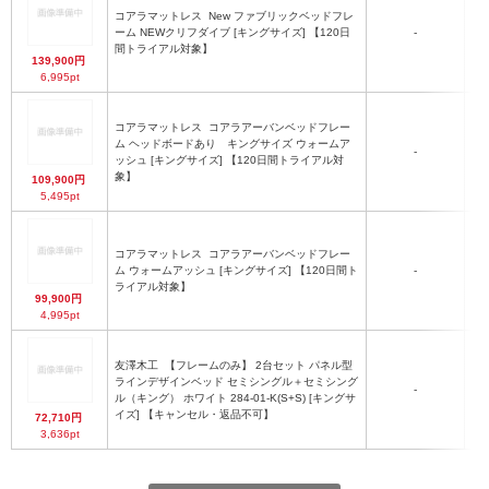
3
コアラマットレス
New ファブリックベッドフレ
ーム NEWクリフダイブ [キングサイズ] 【120日
-
2
間トライアル対象】
139,900円
6,995pt
コアラマットレス
コアラアーバンベッドフレー
ム ヘッドボードあり キングサイズ ウォームア
幅1
-
ッシュ [キングサイズ] 【120日間トライアル対
象】
109,900円
5,495pt
コアラマットレス
コアラアーバンベッドフレー
幅1
ム ウォームアッシュ [キングサイズ] 【120日間ト
-
ライアル対象】
99,900円
4,995pt
友澤木工
【フレームのみ】 2台セット パネル型
ラインデザインベッド セミシングル＋セミシング
-
ル（キング） ホワイト 284-01-K(S+S) [キングサ
W
イズ] 【キャンセル・返品不可】
72,710円
3,636pt