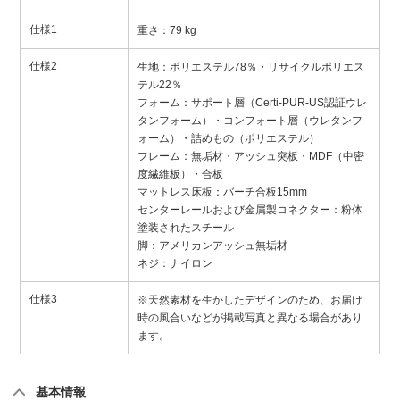
仕様1
重さ：79 kg
仕様2
生地：ポリエステル78％・リサイクルポリエス
テル22％
フォーム：サポート層（Certi-PUR-US認証ウレ
タンフォーム）・コンフォート層（ウレタンフ
ォーム）・詰めもの（ポリエステル）
フレーム：無垢材・アッシュ突板・MDF（中密
度繊維板）・合板
マットレス床板：バーチ合板15mm
センターレールおよび金属製コネクター：粉体
塗装されたスチール
脚：アメリカンアッシュ無垢材
ネジ：ナイロン
仕様3
※天然素材を生かしたデザインのため、お届け
時の風合いなどが掲載写真と異なる場合があり
ます。
基本情報