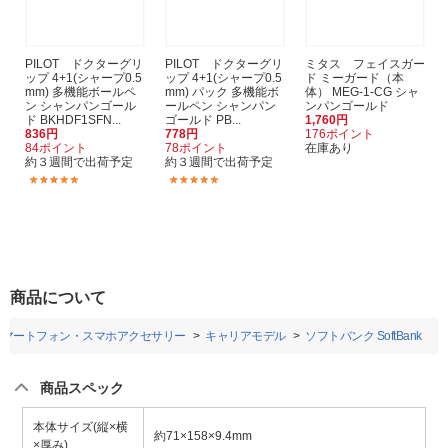
PILOT ドクターグリ
PILOT ドクターグリ
ミタス フェイスガー
ップ 4+1(シャープ0.5
ップ 4+1(シャープ0.5
ド ミーガード（本
mm) 多機能ボールペ
mm) パック 多機能ボ
体） MEG-1-CG シャ
ン シャンパンゴール
ールペン シャンパン
ンパンゴールド
ド BKHDF1SFN...
ゴールド PB...
1,760円
836円
778円
176ポイント
84ポイント
78ポイント
在庫あり
約３週間で出荷予定
約３週間で出荷予定
(11)
(19)
商品について
スマートフォン・スマホアクセサリー
キャリアモデル
ソフトバンク SoftBank
商品スペック
本体サイズ(縦×横
約71×158×9.4mm
×厚み)