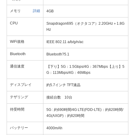
メモリ
詳細
4GB
CPU
Snapdragon695（オクタコア）2.20GHz＋1.8G
Hz
WiFi規格
IEEE 802.11 a/b/g/n/ac
Bluetooth
Bluetooth?5.1
通信速度
【下り】5G：1.5Gbps/4G：367Mbps【上り】5
G：113Mbps/4G：46Mbps
ディスプレイ
約5.7インチ TFT液晶
テザリング
接続台数 10台
待受時間
5G : 約690時間/4G LTE(FDD-LTE)：約820時間/
4G(AXGP)：約820時間
バッテリー
4000mAh