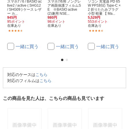
スマホ7 / 6 / BASIO ac
スマホ7/6用 ノングレ
ソコン 充電器 PD 65
tive2 / active ( SHG12
ア画面保護フィルムS
W PPS対応 Type-C ×
/ SHG09 ) ケース レザ
E ※BASIO active
2 折りたたみプラグ
ー カ...
(2)兼用 NSE...
小型 軽量 【 Ma...
945円
980円
5,529円
95ポイント
98ポイント
553ポイント
在庫あり
在庫あり
在庫あり
(6)
(55)
一緒に買う
一緒に買う
一緒に買う
対応のケースは
こちら
対応のフィルムは
こちら
この商品を見た人は、こちらの商品も見ています