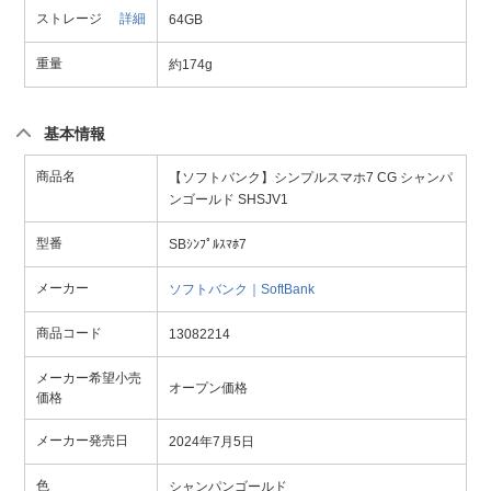
ストレージ
詳細
64GB
重量
約174g
基本情報
商品名
【ソフトバンク】シンプルスマホ7 CG シャンパ
ンゴールド SHSJV1
型番
SBｼﾝﾌﾟﾙｽﾏﾎ7
メーカー
ソフトバンク｜SoftBank
商品コード
13082214
メーカー希望小売
オープン価格
価格
メーカー発売日
2024年7月5日
色
シャンパンゴールド