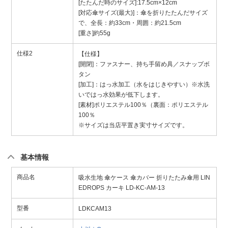
[たたんだ時のサイズ]:17.5cm×12cm
[対応傘サイズ(最大)]：傘を折りたたんだサイズ
で、全長：約33cm・周囲：約21.5cm
[重さ]約55g
仕様2
【仕様】
[開閉]：ファスナー、持ち手留め具／スナップボ
タン
[加工]：はっ水加工（水をはじきやすい）※水洗
いではっ水効果が低下します。
[素材]ポリエステル100％（裏面：ポリエステル
100％
※サイズは当店平置き実寸サイズです。
基本情報
商品名
吸水生地 傘ケース 傘カバー 折りたたみ傘用 LIN
EDROPS カーキ LD-KC-AM-13
型番
LDKCAM13