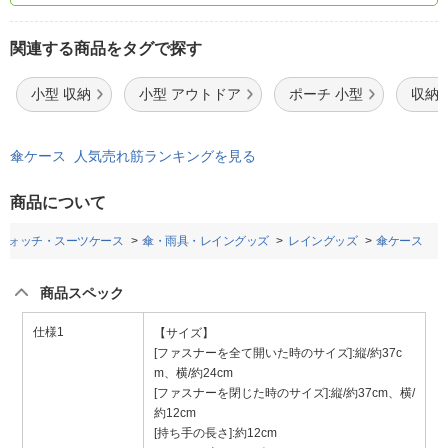
関連する商品をタグで探す
小型 収納
小型 アウトドア
ポーチ 小型
収納
傘ケース 人気売れ筋ランキングを見る
商品について
ウォッチ・スーツケース
傘・雨具・レイングッズ
レイングッズ
傘ケース
商品スペック
仕様1
【サイズ】
[ファスナーを全て開いた時のサイズ]:縦/約37c
m、横/約24cm
[ファスナーを閉じた時のサイズ]:縦/約37cm、横/
約12cm
[持ち手の長さ]:約12cm