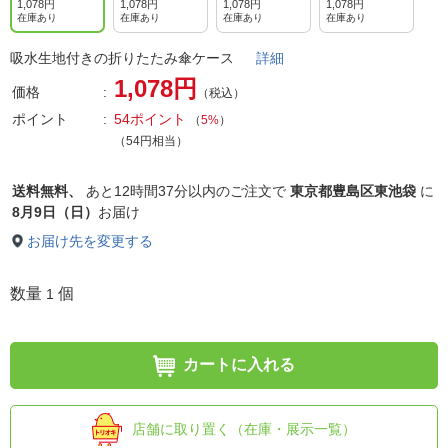
ー
1,078円
1,078円
1,078円
1,078円
在庫あり
在庫あり
在庫あり
在庫あり
吸水生地付きの折りたたみ傘ケース
詳細
1,078円
価格
（税込）
ポイント
54ポイント
（
5%
）
（54円相当）
送料無料、
あと
12時間37分以内
のご注文で
東京都豊島区東池袋
に
8月9日（日）
お届け
お届け先を変更する
数量
個
1
カートに入れる
店舗に取り置く（在庫・展示一覧）