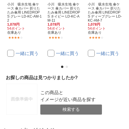
小川 吸水生地 傘ケ
小川 吸水生地 傘ケ
小川 吸水生地 傘ケ
ース 傘カバー 折りた
ース 傘カバー 折りた
ース 傘カバー 折りた
たみ傘用 LINEDROP
たみ傘用 LINEDROP
たみ傘用 LINEDROP
S グレー LD-KC-AM-1
S ネイビー LD-KC-A
S ディープグレー LD-
2
M-11
KC-AM-7
1,078円
1,078円
1,078円
54ポイント
54ポイント
54ポイント
在庫あり
在庫あり
在庫あり
(3)
(3)
(3)
一緒に買う
一緒に買う
一緒に買う
お探しの商品は見つかりましたか?
この商品と
イメージが近い商品を探す
検索する