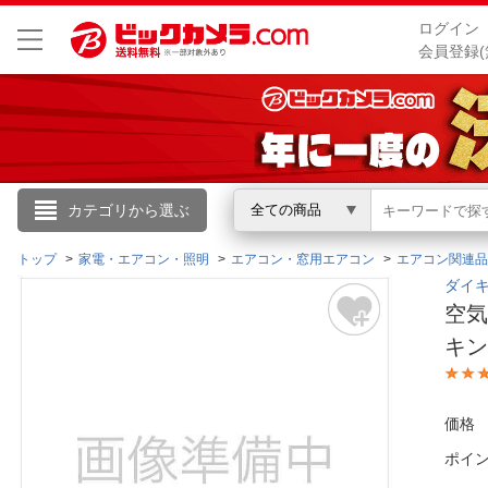
ログイン
会員登録(
こんにちは
カテゴリから選ぶ
全ての商品
ログイン
トップ
家電・エアコン・照明
エアコン・窓用エアコン
エアコン関連品
ダイキ
空気
新規会員登録
キ
会員メニュー
価格
お買いもの履歴
ポイ
閲覧履歴