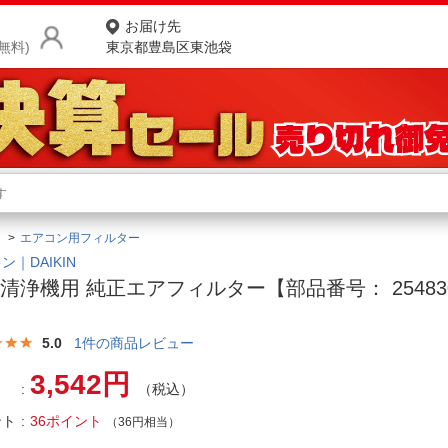
お届け先
無料)
東京都豊島区東池袋
商品をさがす
ランキングからさがす
ネ
エアコン用フィルター
カテゴリ一覧からさがす
ポ
ン｜DAIKIN
清浄機用 純正エアフィルター【部品番号： 25483
店
ン
お
5.0
1
件の商品レビュー
お客様サポート
3,542円
（税込）
ント
36ポイント
ご利用ガイド
（36円相当）