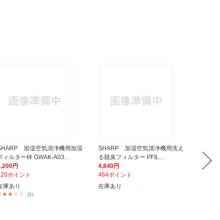
SHARP 加湿空気清浄機用加湿
SHARP 加湿空気清浄機用洗え
SHA
フィルター枠 GWAK-A03...
る脱臭フィルター PFIL...
ーFFIL-
2,200円
4,840円
1,870
220ポイント
484ポイント
187ポ
在庫あり
在庫あり
在庫あ
(1)