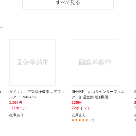
すべて見る
す
ィ
ダイキン 空気清浄機用 エアフィ
SHARP ホコリセンサーフィル
ルター 1949456
ター加湿空気清浄機用 ...
1,166円
220円
117ポイント
22ポイント
在庫あり
在庫あり
(2)