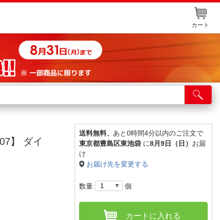
カート
店舗サービス
ット取り置き
イントカードWEB登録
送料無料、
あと0時間4分以内のご注文で
07】 ダイ
東京都豊島区東池袋
に
8月9日（日）
お届
舗情報・店舗一覧
け
お届け先を変更する
取り寄せ品入荷状況照会
数量
個
カートに入れる