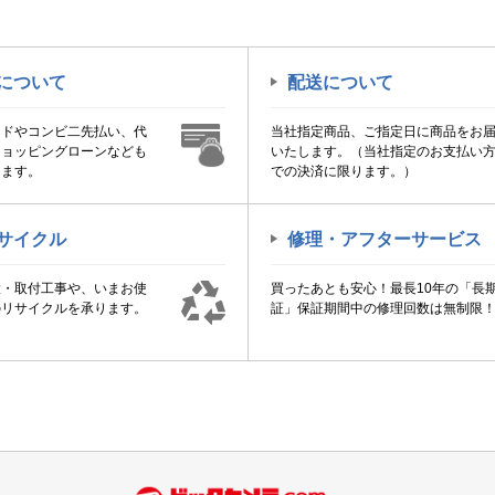
について
配送について
ードやコンビ二先払い、代
当社指定商品、ご指定日に商品をお
ショッピングローンなども
いたします。（当社指定のお支払い
けます。
での決済に限ります。）
サイクル
修理・アフターサービス
置・取付工事や、いまお使
買ったあとも安心！最長10年の「長
のリサイクルを承ります。
証」保証期間中の修理回数は無制限