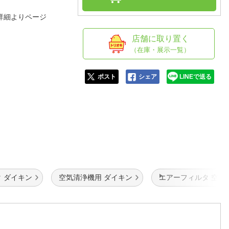
人窓口
詳細よりページ
R情報
店舗に取り置く
（在庫・展示一覧）
nglish / 中文
ポスト
シェア
LINEで送る
 ダイキン
空気清浄機用 ダイキン
エアーフィルタ 空気