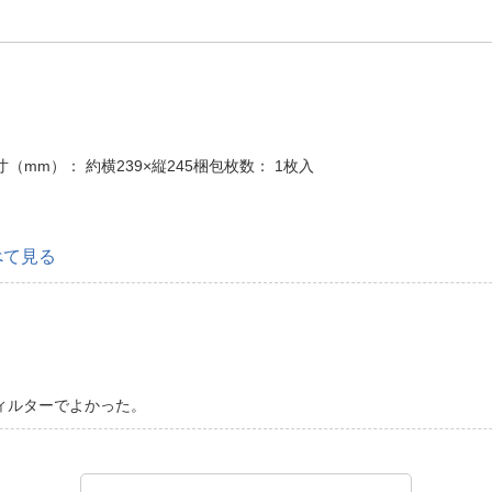
。
-W外寸（mm）： 約横239×縦245梱包枚数： 1枚入
べて見る
ィルターでよかった。