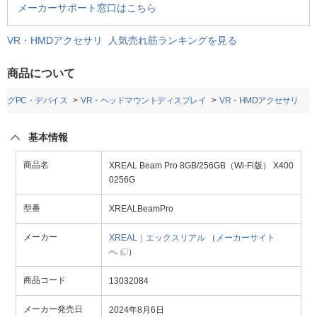
メーカーサポート窓口はこちら
VR・HMDアクセサリ 人気売れ筋ランキングを見る
商品について
ングPC・デバイス
VR・ヘッドマウントディスプレイ
VR・HMDアクセサリ
基本情報
商品名
XREAL Beam Pro 8GB/256GB（Wi-Fi版） X400
0256G
型番
XREALBeamPro
メーカー
XREAL｜エックスリアル
（
メーカーサイト
へ
）
商品コード
13032084
メーカー発売日
2024年8月6日