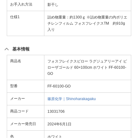
お手入れ方法
影干し
仕様1
詰め物重量：約1300ｇ ※詰め物重量の内ポリエ
チレンフィルム フォスフレイクスTM 約910g
入り
基本情報
商品名
フォスフレイクスピロー ラグジュアリーアイ ピ
ローザゴールド 60×100cm ホワイト FF-60100-
GO
型番
FF-60100-GO
メーカー
篠原化学｜Shinoharakagaku
商品コード
13031706
メーカー発売日
2024年6月1日
色
ホワイト