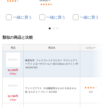
在庫あり
(1)
(31)
一緒に買う
一緒に買う
一緒に買う
類似の商品と比較
商品
商品名
レビュー
篠原化学
フォスフレイクスピロー ラグジュアリ
ーアイ ピローザゴールド 60×100cm ホワイト FF
-
-60100-GO
12,100円
605pt
アメイズプラス
今治睡眠用タオル2 今治タオル
枕 ネルチャー グレー AZ-638
4.2
10,780円
108pt