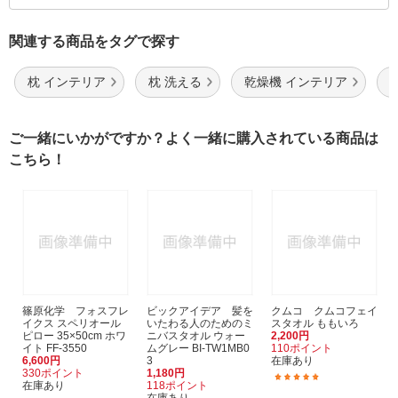
関連する商品をタグで探す
枕 インテリア
枕 洗える
乾燥機 インテリア
ご一緒にいかがですか？よく一緒に購入されている商品は
こちら！
篠原化学 フォスフレ
ビックアイデア 髪を
クムコ クムコフェイ
イクス スペリオール
いたわる人のためのミ
スタオル ももいろ
ピロー 35×50cm ホワ
ニバスタオル ウォー
2,200円
イト FF-3550
ムグレー BI-TW1MB0
110ポイント
6,600円
3
在庫あり
330ポイント
1,180円
(1)
在庫あり
118ポイント