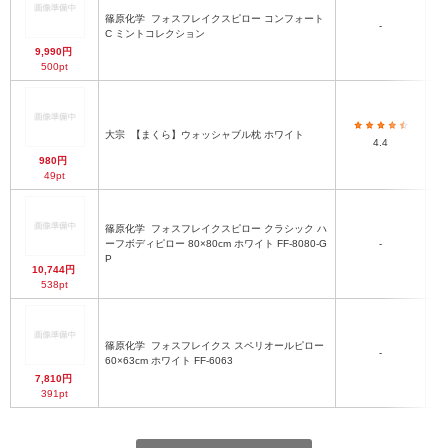
篠原化学
フォスフレイクスピロー コンフォート
-
C ミントコレクション
9,990円
500pt
大宗
【まくら】ウォッシャブル枕 ホワイト
4.4
980円
49pt
篠原化学
フォスフレイクスピロー クラシック ハ
約8
ーフボディピロー 80×80cm ホワイト FF-8080-G
-
1
P
10,744円
538pt
篠原化学
フォスフレイクス スペリオールピロー
約6
-
60×63cm ホワイト FF-6063
7,810円
391pt