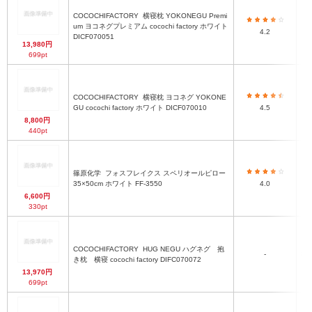
COCOCHIFACTORY
横寝枕 YOKONEGU Premi
um ヨコネグプレミアム cocochi factory ホワイト
4.2
DICF070051
13,980円
699pt
COCOCHIFACTORY
横寝枕 ヨコネグ YOKONE
GU cocochi factory ホワイト DICF070010
4.5
8,800円
440pt
篠原化学
フォスフレイクス スペリオールピロー
約3
35×50cm ホワイト FF-3550
4.0
6,600円
330pt
COCOCHIFACTORY
HUG NEGU ハグネグ 抱
-
80
き枕 横寝 cocochi factory DIFC070072
13,970円
699pt