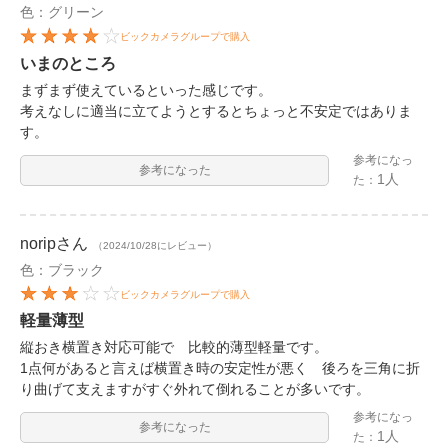
色：グリーン
ビックカメラグループで購入
いまのところ
まずまず使えているといった感じです。
考えなしに適当に立てようとするとちょっと不安定ではありま
す。
参考になっ
参考になった
1人
た：
norip
さん
（2024/10/28にレビュー）
色：ブラック
ビックカメラグループで購入
軽量薄型
縦おき横置き対応可能で 比較的薄型軽量です。
1点何があると言えば横置き時の安定性が悪く 後ろを三角に折
り曲げて支えますがすぐ外れて倒れることが多いです。
参考になっ
参考になった
1人
た：