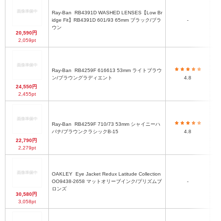
Ray-Ban
RB4391D WASHED LENSES【Low Br
ポ
idge Fit】RB4391D 601/93 65mm ブラック/ブラ
-
ウン
20,590円
2,059pt
Ray-Ban
RB4259F 616613 53mm ライトブラウ
ラ
ン/ブラウングラディエント
4.8
24,550円
2,455pt
Ray-Ban
RB4259F 710/73 53mm シャイニーハ
シ
バナ/ブラウンクラシックB-15
4.8
22,790円
2,279pt
OAKLEY
Eye Jacket Redux Latitude Collection
マ
OO9438-2658 マットオリーブインク/プリズムブ
-
ロンズ
30,580円
3,058pt