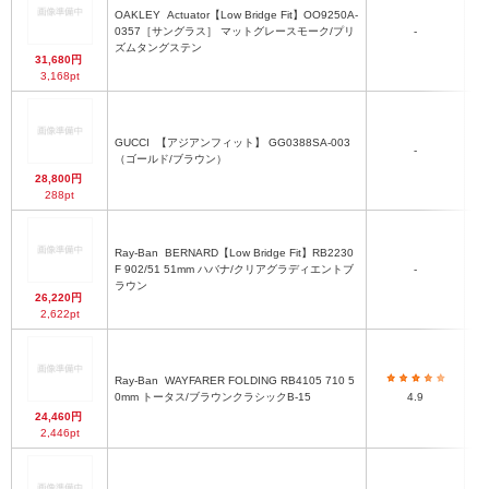
OAKLEY
Actuator【Low Bridge Fit】OO9250A-
マ
0357［サングラス］ マットグレースモーク/プリ
-
ズムタングステン
31,680円
3,168pt
GUCCI
【アジアンフィット】 GG0388SA-003
-
（ゴールド/ブラウン）
28,800円
288pt
Ray-Ban
BERNARD【Low Bridge Fit】RB2230
F 902/51 51mm ハバナ/クリアグラディエントブ
-
ラウン
26,220円
2,622pt
Ray-Ban
WAYFARER FOLDING RB4105 710 5
0mm トータス/ブラウンクラシックB-15
4.9
24,460円
2,446pt