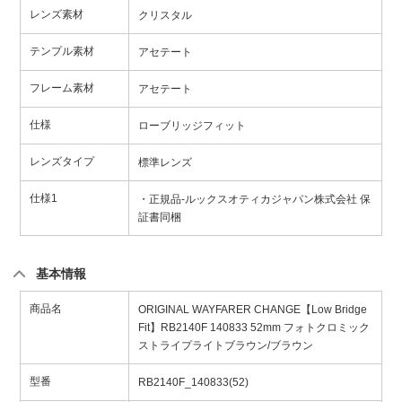
レンズ素材
クリスタル
テンプル素材
アセテート
フレーム素材
アセテート
仕様
ローブリッジフィット
レンズタイプ
標準レンズ
仕様1
・正規品-ルックスオティカジャパン株式会社 保
証書同梱
基本情報
商品名
ORIGINAL WAYFARER CHANGE【Low Bridge
Fit】RB2140F 140833 52mm フォトクロミック
ストライプライトブラウン/ブラウン
型番
RB2140F_140833(52)