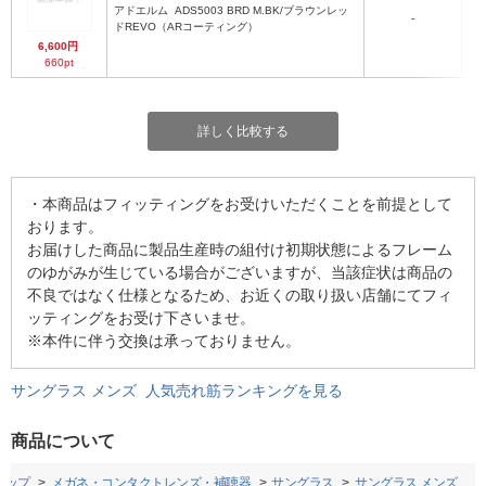
アドエルム
ADS5003 BRD M.BK/ブラウンレッ
-
マ
ドREVO（ARコーティング）
6,600円
660pt
詳しく比較する
・本商品はフィッティングをお受けいただくことを前提として
おります。
お届けした商品に製品生産時の組付け初期状態によるフレーム
のゆがみが生じている場合がございますが、当該症状は商品の
不良ではなく仕様となるため、お近くの取り扱い店舗にてフィ
ッティングをお受け下さいませ。
※本件に伴う交換は承っておりません。
サングラス メンズ 人気売れ筋ランキングを見る
商品について
トップ
メガネ・コンタクトレンズ・補聴器
サングラス
サングラス メンズ