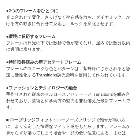
●2つのフレームをひとつに
光に合わせて変化。さりげなく存在感を放ち、ダイナミック。か
ける方の動きに合わせて反応し、ルックを変化させます。
●環境に反応するフレーム
フレームは日光の下では数秒で色が暗くなり、屋内では数分以内
に透明に戻ります。
●特許取得済みの新アセテートフレーム
フレームのユニークな色とパターンは、紫外線にさらされると急
速に活性化するTransitions調光染料を使用して作られています。
●ファッションとテクノロジーの融合
手作りされた従来のセルロースアセテートとTransitionsを組み合
わせており、芸術と科学両方の魅力を兼ね備えた最新フレームで
す。
■ ローブリッジフィット：
ローノーズブリッジで頬骨が高い方
に、より安定した快適なフィット感をもたらします。フレームが
鼻からずり落ちてしまう場合や、顔の低い位置にある、または、