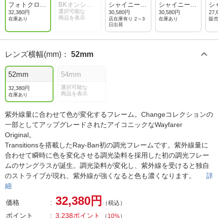
フォトクロミ
BKオンシェ
シャイニーブ
シャイニーブ
シ
ックストライ
ブロングレ
選択可能な
ラック/クリ
ラック/グリ
ラ
32,380円
30,580円
30,580円
27,
商品を表示
プライトブラ
ー/ライトグ
スタルイエロ
ーン
ト
在庫あり
店在庫有り 2～3
在庫あり
販
日出荷
ウン/ブラウ
レーグラディ
ーAR
グ
ン
エント
レンズ横幅(mm)
：
52mm
52mm
54mm
選択可能な
32,380円
商品を表示
在庫あり
紫外線量に合わせて色が変化するフレーム。Changeコレクションの
一部としてアップグレードされたアイコニックなWayfarer
Original。
Transitionsを搭載したRay-Ban初の調光フレームです。紫外線量に
合わせて瞬時に色を変化させる調光染料を採用した初の調光フレー
ムのサングラスが誕生。調光染料が変化し、紫外線を受けると独自
のストライプが現れ、紫外線が強くなると色も濃くなります。
詳
細
32,380円
価格
（税込）
ポイント
3,238ポイント
（
10%
）