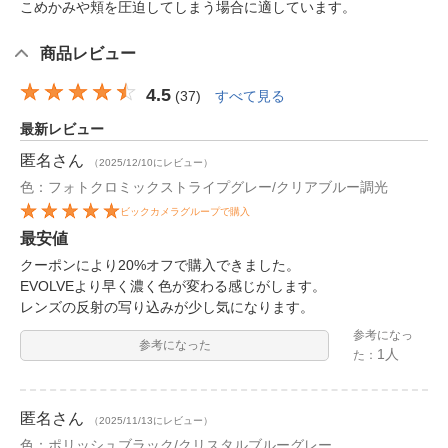
こめかみや頬を圧迫してしまう場合に適しています。
商品レビュー
4.5
(
37
)
すべて見る
最新レビュー
匿名
さん
（2025/12/10にレビュー）
色：フォトクロミックストライプグレー/クリアブルー調光
ビックカメラグループで購入
最安値
クーポンにより20%オフで購入できました。
EVOLVEより早く濃く色が変わる感じがします。
レンズの反射の写り込みが少し気になります。
参考になっ
参考になった
1人
た：
匿名
さん
（2025/11/13にレビュー）
色：ポリッシュブラック/クリスタルブルーグレー