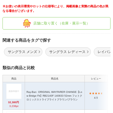
※お使いの表示環境やロットの仕様等により、掲載画像と実際の商品の色が異
なる場合がございます。
店舗に取り置く（在庫・展示一覧）
関連する商品をタグで探す
サングラス メンズ
サングラス レディース
レイバン
類似の商品と比較
商品
商品名
レビュー
フ
Ray-Ban
ORIGINAL WAYFARER CHANGE【Lo
フ
w Bridge Fit】RB2140F 140833 52mm フォトク
ク
4.5
ロミックストライプライトブラウン/ブラウン
32,380円
3,238pt