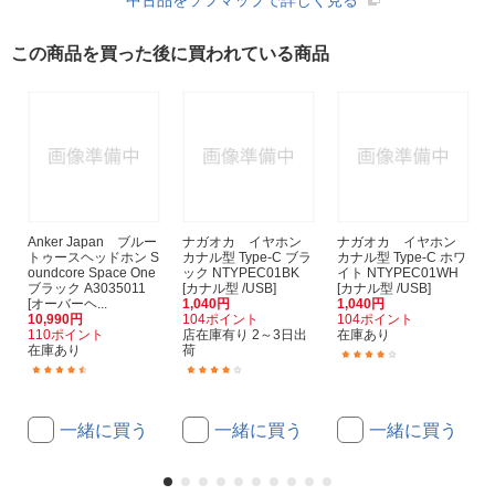
中古品をソフマップで詳しく見る
この商品を買った後に買われている商品
Anker Japan ブルー
ナガオカ イヤホン
ナガオカ イヤホン
トゥースヘッドホン S
カナル型 Type-C ブラ
カナル型 Type-C ホワ
oundcore Space One
ック NTYPEC01BK
イト NTYPEC01WH
ブラック A3035011
[カナル型 /USB]
[カナル型 /USB]
[オーバーヘ...
1,040円
1,040円
10,990円
104ポイント
104ポイント
110ポイント
店在庫有り 2～3日出
在庫あり
在庫あり
荷
(13)
(64)
(13)
一緒に買う
一緒に買う
一緒に買う