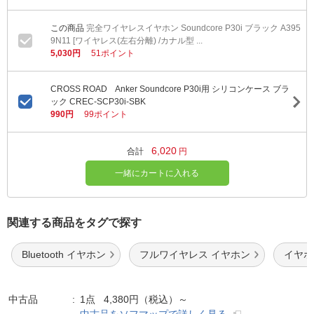
完全ワイヤレスイヤホン Soundcore P30i ブラック A395
9N11 [ワイヤレス(左右分離) /カナル型 ...
5,030円
51ポイント
CROSS ROAD Anker Soundcore P30i用 シリコンケース ブラ
ック CREC-SCP30i-SBK
990円
99ポイント
6,020
合計
円
一緒にカートに入れる
関連する商品をタグで探す
Bluetooth イヤホン
フルワイヤレス イヤホン
イヤホ
中古品
1点 4,380円（税込）～