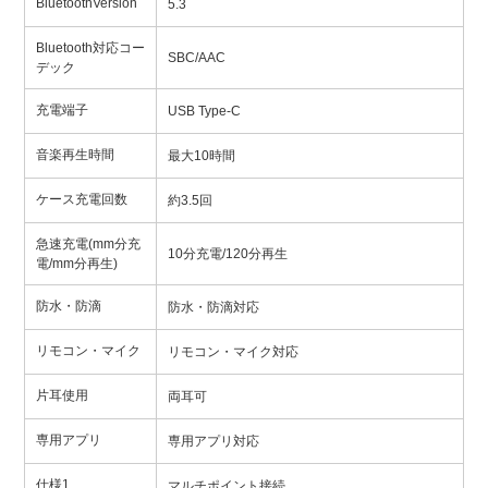
BluetoothVersion
5.3
Bluetooth対応コー
SBC/AAC
デック
充電端子
USB Type-C
音楽再生時間
最大10時間
ケース充電回数
約3.5回
急速充電(mm分充
10分充電/120分再生
電/mm分再生)
防水・防滴
防水・防滴対応
リモコン・マイク
リモコン・マイク対応
片耳使用
両耳可
専用アプリ
専用アプリ対応
仕様1
マルチポイント接続