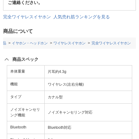
ご連絡ください。
完全ワイヤレスイヤホン 人気売れ筋ランキングを見る
商品について
用品
イヤホン・ヘッドホン
ワイヤレスイヤホン
完全ワイヤレスイヤホン
商品スペック
本体重量
片耳約4.3g
機能
ワイヤレス(左右分離)
タイプ
カナル型
ノイズキャンセリ
ノイズキャンセリング対応
ング機能
Bluetooth
Bluetooth対応