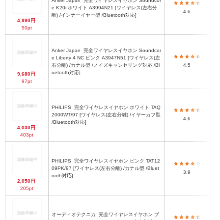
Anker Japan
完全ワイヤレスイヤホン Soundcor
e K20i ホワイト A3994N21 [ワイヤレス(左右分
4.6
離) /インナーイヤー型 /Bluetooth対応]
4,990円
50pt
Anker Japan
完全ワイヤレスイヤホン Soundcor
e Liberty 4 NC ピンク A3947N51 [ワイヤレス(左
右分離) /カナル型 /ノイズキャンセリング対応 /Bl
4.5
uetooth対応]
9,680円
97pt
PHILIPS
完全ワイヤレスイヤホン ホワイト TAQ
2000WT/97 [ワイヤレス(左右分離) /イヤーカフ型
4.6
/Bluetooth対応]
4,030円
403pt
PHILIPS
完全ワイヤレスイヤホン ピンク TAT12
09PK/97 [ワイヤレス(左右分離) /カナル型 /Bluet
3.9
ooth対応]
2,050円
205pt
オーディオテクニカ
完全ワイヤレスイヤホン ブ