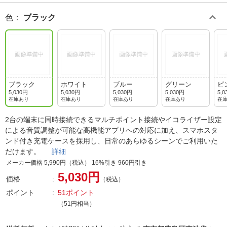
色
：
ブラック
ブラック
ホワイト
ブルー
グリーン
ピ
5,030円
5,030円
5,030円
5,030円
5,0
在庫あり
在庫あり
在庫あり
在庫あり
在
2台の端末に同時接続できるマルチポイント接続やイコライザー設定
による音質調整が可能な高機能アプリへの対応に加え、スマホスタ
ンド付き充電ケースを採用し、日常のあらゆるシーンでご利用いた
だけます。
詳細
メーカー価格 5,990円（税込） 16%引き 960円引き
5,030円
価格
（税込）
ポイント
51ポイント
（51円相当）