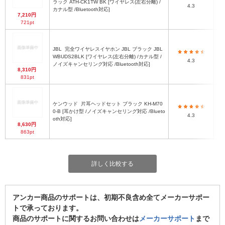
ラック ATH-CK1TW BK [ワイヤレス(左右分離) /
4.3
カナル型 /Bluetooth対応]
7,210円
721pt
JBL
完全ワイヤレスイヤホン JBL ブラック JBL
85
WBUDS2BLK [ワイヤレス(左右分離) /カナル型 /
4.3
ノイズキャンセリング対応 /Bluetooth対応]
8,310円
831pt
ケンウッド
片耳ヘッドセット ブラック KH-M70
0-B [耳かけ型 /ノイズキャンセリング対応 /Blueto
4.3
oth対応]
8,630円
863pt
詳しく比較する
アンカー商品のサポートは、初期不良含め全てメーカーサポー
トで承っております。
商品のサポートに関するお問い合わせは
メーカーサポート
まで