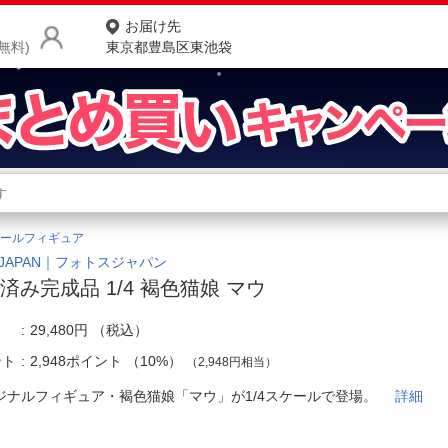
お届け先
無料)
東京都豊島区東池袋
商品をさがす
ランキングからさがす
ネ
ールフィギュア
カテゴリ一覧からさがす
ポ
SJAPAN｜フォトスジャパン
済み完成品 1/4 褐色猫娘 マウ
店
29,480円
（税込）
お
ント
2,948ポイント
（
10%
）
（2,948円相当）
お客様サポート
ジナルフィギュア・褐色猫娘「マウ」が1/4スケールで登場。
詳細
ご利用ガイド