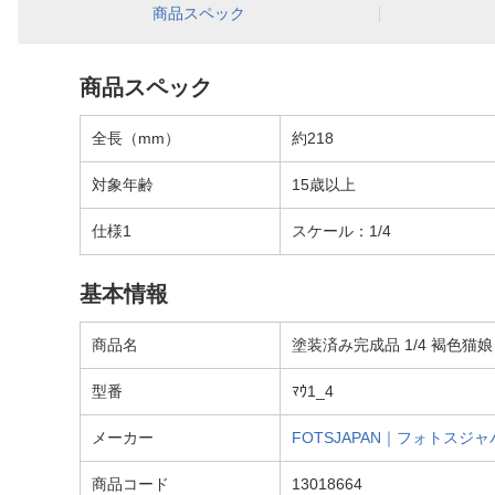
商品スペック
商品スペック
全長（mm）
約218
対象年齢
15歳以上
仕様1
スケール：1/4
基本情報
商品名
塗装済み完成品 1/4 褐色猫娘
型番
ﾏｳ1_4
メーカー
FOTSJAPAN｜フォトスジャ
商品コード
13018664