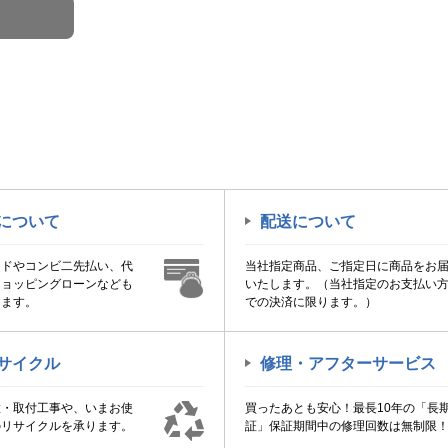
について
配送について
ードやコンビ二先払い、代
当社指定商品、ご指定日に商品をお
ショッピングローンなども
いたします。（当社指定のお支払い
けます。
での決済に限ります。）
サイクル
修理・アフターサービス
置・取付工事や、いまお使
買ったあとも安心！最長10年の「長
のリサイクルを承ります。
証」保証期間中の修理回数は無制限