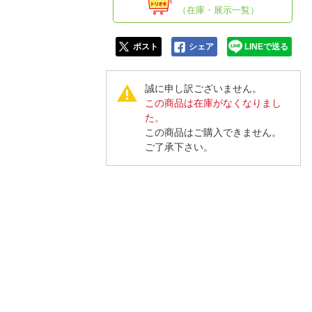
人窓口
（在庫・展示一覧）
R情報
ポスト
シェア
LINEで送る
誠に申し訳ございません。
この商品は在庫がなくなりまし
nglish / 中文
た。
この商品はご購入できません。
ご了承下さい。