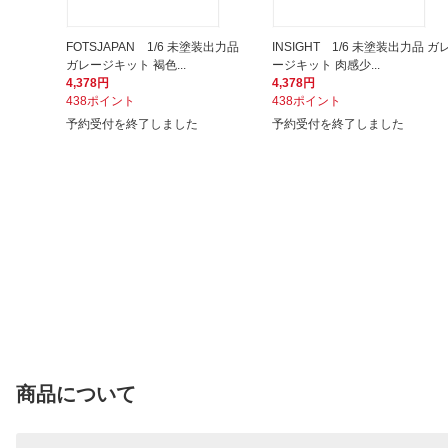
FOTSJAPAN 1/6 未塗装出力品
INSIGHT 1/6 未塗装出力品 ガ
ガレージキット 褐色...
ージキット 肉感少...
4,378円
4,378円
438ポイント
438ポイント
予約受付を終了しました
予約受付を終了しました
商品について