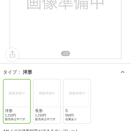
1/3
タイプ
：
洋形
洋形
長形
S
1,210円
1,210円
550円
販売休止中です
販売休止中です
在庫あり