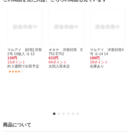
マルアイ [封筒] 洋形
オキナ 洋形封筒 E
マルアイ 洋形封筒4
2号 10枚入 ヨ-12
T52 ET52
号 ヨ-14 14
130円
633円
188円
13ポイント
64ポイント
19ポイント
約３週間で出荷予定
次回入荷未定
在庫あり
(1)
商品について