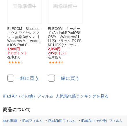
ELECOM Bluetooth
ELECOM キーボー
マウス ワイヤレスマ
ド (Android/iPadOS/i
ウス 無線 3ボタン 【
OS/Mac/Windows11
Windows Mac Androi
対応) ブラック TK-FB
d iOS iPad C...
M111BK [ワイヤレ...
1,980円
2,050円
198ポイント
205ポイント
在庫あり
在庫あり
(30)
(46)
一緒に買う
一緒に買う
iPad Air（その他）フィルム 人気売れ筋ランキングを見る
商品について
・Apple関連
iPadフィルム
iPad Air用フィルム
iPad Air（その他）フィルム