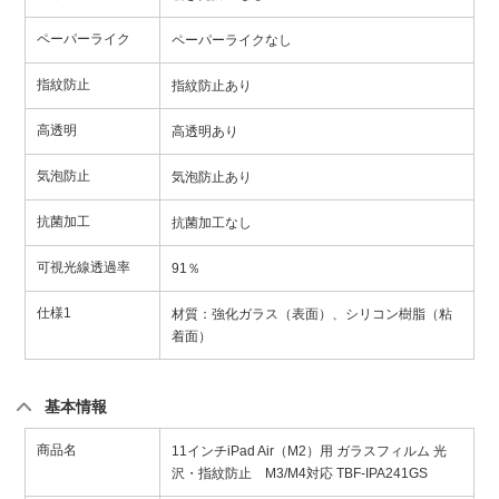
ペーパーライク
ペーパーライクなし
指紋防止
指紋防止あり
高透明
高透明あり
気泡防止
気泡防止あり
抗菌加工
抗菌加工なし
可視光線透過率
91％
仕様1
材質：強化ガラス（表面）、シリコン樹脂（粘
着面）
基本情報
商品名
11インチiPad Air（M2）用 ガラスフィルム 光
沢・指紋防止 M3/M4対応 TBF-IPA241GS