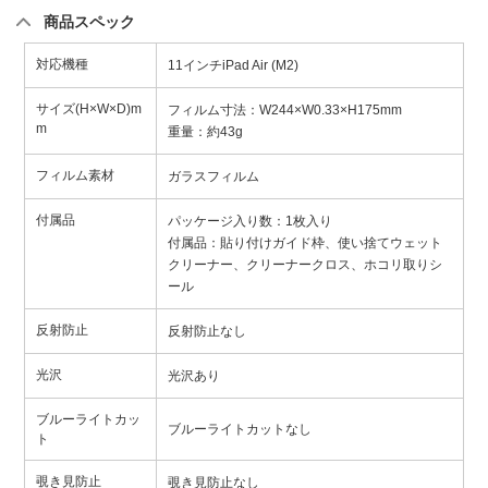
商品スペック
対応機種
11インチiPad Air (M2)
サイズ(H×W×D)m
フィルム寸法：W244×W0.33×H175mm
m
重量：約43g
フィルム素材
ガラスフィルム
付属品
パッケージ入り数：1枚入り
付属品：貼り付けガイド枠、使い捨てウェット
クリーナー、クリーナークロス、ホコリ取りシ
ール
反射防止
反射防止なし
光沢
光沢あり
ブルーライトカッ
ブルーライトカットなし
ト
覗き見防止
覗き見防止なし