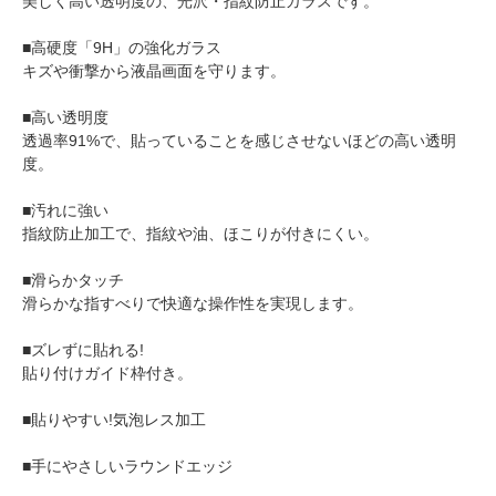
美しく高い透明度の、光沢・指紋防止ガラスです。
■高硬度「9H」の強化ガラス
キズや衝撃から液晶画面を守ります。
■高い透明度
透過率91%で、貼っていることを感じさせないほどの高い透明
度。
■汚れに強い
指紋防止加工で、指紋や油、ほこりが付きにくい。
■滑らかタッチ
滑らかな指すべりで快適な操作性を実現します。
■ズレずに貼れる!
貼り付けガイド枠付き。
■貼りやすい!気泡レス加工
■手にやさしいラウンドエッジ