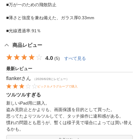
■万が一のための飛散防止
■薄さと強度を兼ね備えた、ガラス厚0.33mm
■光線透過率:91％
商品レビュー
4.0
(
5
)
すべて見る
最新レビュー
flanker
さん
（2026/6/28にレビュー）
ビックカメラグループで購入
ツルツルすぎる
新しいiPad用に購入。
盗み見防止とかよりも、画面保護を目的として買った。
思ってたよりツルツルしてて、タッチ操作に違和感がある。
慣れの問題とも思うが、暫くは様子見で場合によっては買い替え
るかも。