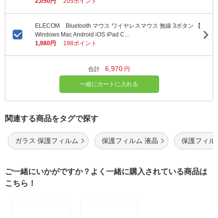
2,050円
205ポイント
ELECOM Bluetooth マウス ワイヤレスマウス 無線 3ボタン 【
Windows Mac Android iOS iPad C...
1,980円
198ポイント
6,970
合計
円
一緒にカートに入れる
関連する商品をタグで探す
ガラス 保護フィルム
保護フィルム 液晶
保護フィル
ご一緒にいかがですか？よく一緒に購入されている商品は
こちら！