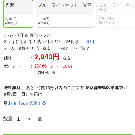
光沢
ブルーライトカット・光沢
ブルーライトカッ
防止
選択可能な
2,940円
3,270円
商品を表示
在庫あり
在庫あり
しっかり守る!強化ガラス
ズレずに貼れる！貼り付けガイド枠付き
詳細
メーカー価格 4,213円（税込） 30%引き 1,273円引き
2,940円
価格
（税込）
ポイント
294ポイント
（
10%
）
（294円相当）
送料無料、
あと
9時間16分以内
のご注文で
東京都豊島区東池袋
に
8月9日（日）
お届け
お届け先を変更する
数量
個