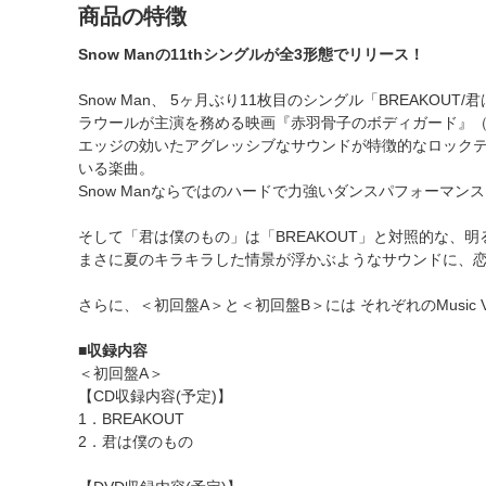
商品の特徴
Snow Manの11thシングルが全3形態でリリース！
Snow Man、 5ヶ月ぶり11枚目のシングル「BREAKOU
ラウールが主演を務める映画『赤羽骨子のボディガード』（202
エッジの効いたアグレッシブなサウンドが特徴的なロックテ
いる楽曲。
Snow Manならではのハードで力強いダンスパフォーマン
そして「君は僕のもの」は「BREAKOUT」と対照的な、
まさに夏のキラキラした情景が浮かぶようなサウンドに、
さらに、＜初回盤A＞と＜初回盤B＞には それぞれのMusi
■収録内容
＜初回盤A＞
【CD収録内容(予定)】
1．BREAKOUT
2．君は僕のもの