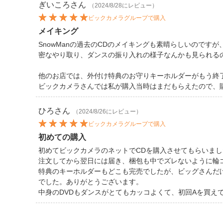
ぎいころ
さん
（2024/8/28にレビュー）
ビックカメラグループで購入
メイキング
SnowManの過去のCDのメイキングも素晴らしいので
密なやり取り、ダンスの振り入れの様子なんかも見られる
他のお店では、外付け特典のお守りキーホルダーがもう終
ビックカメラさんでは私が購入当時はまだもらえたので、
ひろ
さん
（2024/8/26にレビュー）
ビックカメラグループで購入
初めての購入
初めてビックカメラのネットでCDを購入させてもらいまし
注文してから翌日には届き、梱包も中でズレないように輪
特典のキーホルダーもどこも完売でしたが、ビッグさんだ
でした。ありがとうございます。
中身のDVDもダンスがとてもカッコよくて、初回Aを買え