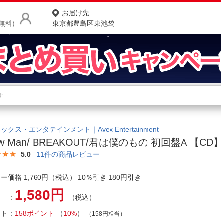
お届け先
無料)
東京都豊島区東池袋
商品をさがす
ランキングからさがす
ネ
カテゴリ一覧からさがす
ポ
ックス・エンタテインメント｜Avex Entertainment
ow Man/ BREAKOUT/君は僕のもの 初回盤A 【CD
店
5.0
11
件の商品レビュー
お
ー価格 1,760円（税込） 10％引き 180円引き
お客様サポート
1,580円
（税込）
ご利用ガイド
ント
158ポイント
（
10%
）
（158円相当）