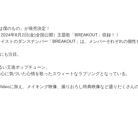
T/君は僕のもの」が発売決定！
4年8月2日(金)全国公開）主題歌「BREAKOUT」収録！！
イストのダンスナンバー「BREAKOUT」は、メンバーそれぞれの個
スにも注目。
明るい王道ポップチューン。
恋心に気づいた心情を歌ったスウィートなラブソングとなっている。
c Videoに加え、メイキング映像、撮りおろし特典映像など盛りだくさ