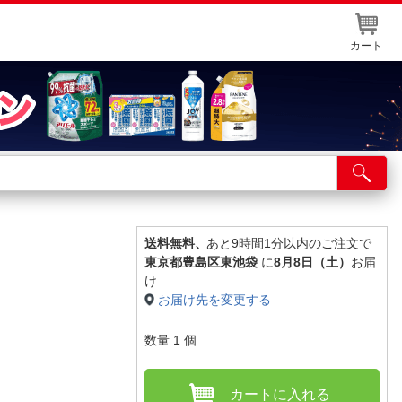
カート
店舗サービス
ット取り置き
イントカードWEB登録
送料無料、
あと9時間1分以内のご注文で
】
東京都豊島区東池袋
に
8月8日（土）
お届
舗情報・店舗一覧
け
お届け先を変更する
取り寄せ品入荷状況照会
数量
1
個
カートに入れる