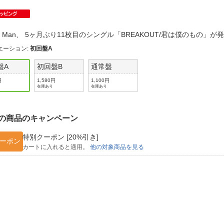
法
よくある質問・お問合せ
I
ご利用規約
ow Man、 5ヶ月ぶり11枚目のシングル「BREAKOUT/君は僕のもの」
エーション
:
初回盤A
盤A
初回盤B
通常盤
E
円
1,580円
1,100円
在庫あり
在庫あり
の商品のキャンペーン
特別クーポン [20%引き]
ーポン
カートに入れると適用。
他の対象商品を見る