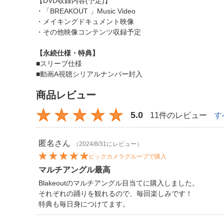
【DVD収録内容(予定)】
・「BREAKOUT 」Music Video
・メイキングドキュメント映像
・その他映像コンテンツ収録予定
【永続仕様・特典】
■スリーブ仕様
■動画A視聴シリアルナンバー封入
商品レビュー
5.0
11件のレビュー
す
匿名
さん
（2024/8/31にレビュー）
ビックカメラグループで購入
マルチアングル最高
Blakeoutのマルチアングル目当てに購入しました。
それぞれの踊りを観れるので、毎回楽しみです！
特典も毎日身につけてます。