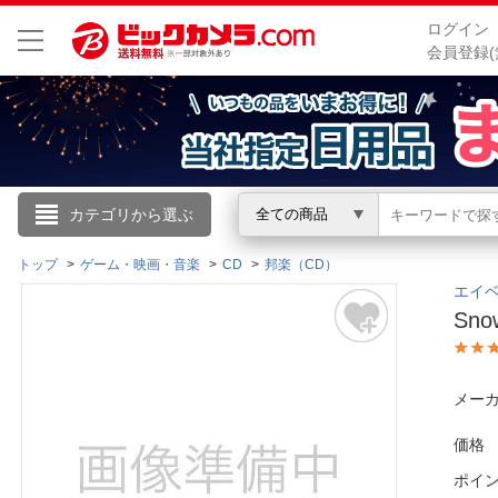
ログイン
会員登録(
こんにちは
カテゴリから選ぶ
全ての商品
ログイン
トップ
ゲーム・映画・音楽
CD
邦楽（CD）
エイベ
Sn
新規会員登録
会員メニュー
メーカ
お買いもの履歴
価格
ポイ
閲覧履歴