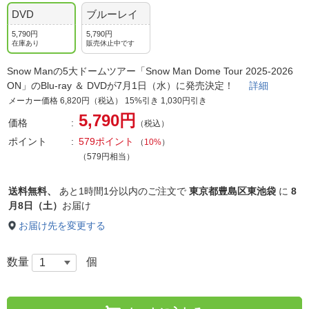
DVD
ブルーレイ
5,790円
5,790円
在庫あり
販売休止中です
Snow Manの5大ドームツアー「Snow Man Dome Tour 2025-2026
ON」のBlu-ray ＆ DVDが7月1日（水）に発売決定！
詳細
メーカー価格 6,820円（税込） 15%引き 1,030円引き
5,790円
価格
（税込）
ポイント
579ポイント
（
10%
）
（579円相当）
送料無料、
あと
1時間1分以内
のご注文で
東京都豊島区東池袋
に
8
月8日（土）
お届け
お届け先を変更する
数量
個