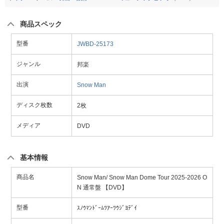
商品スペック
型番
JWBD-25173
ジャンル
邦楽
出演
Snow Man
ディスク枚数
2枚
メディア
DVD
基本情報
商品名
Snow Man/ Snow Man Dome Tour 2025-2026 O
N 通常盤 【DVD】
型番
ｽﾉｳﾏﾝﾄﾞｰﾑﾂｱｰﾂｳｼﾞﾖﾃﾞｲ