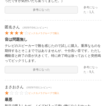
ったですが気付いたら直ってました。）
参考になっ
参考になった
1人
た：
匿名
さん
（2025/7/24にレビュー）
ビックカメラグループで購入
音は問題無し
テレビのスピーカーで難を感じたので試しに購入。重厚なものを
期待するとそこまでではありませんが、十分良い音です。ただし
機動音と終了の音が大きくて、特に終了時は放っておくと突然鳴
ってビックリします。
参考になっ
参考になった
9人
た：
まさお
さん
（2025/7/22にレビュー）
ビックカメラグループで購入
最悪
新品で購入したが、ノイズが入って使い物にならなかった。