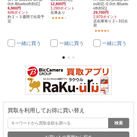
0ch /Bluetooth対応]
12,800円
os対応 /2.0ch /Blueto
6,980円
1,280ポイント
oth対応]
698ポイント
在庫あり
29,700円
約２～３週間で出荷予
2,970ポイント
(4)
定
店在庫有り 2～3日出
荷
(16)
一緒に買う
一緒に買う
一緒に買う
買取を利用してお得に買い替え
検索
お買いもの履歴から探す