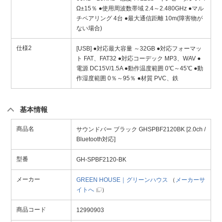
Ω±15％ ●使用周波数帯域 2.4～2.480GHz ●マル
チペアリング 4台 ●最大通信距離 10m(障害物が
ない場合)
仕様2
[USB] ●対応最大容量 ～32GB ●対応フォーマッ
ト FAT、FAT32 ●対応コーデック MP3、WAV ●
電源 DC15V/1.5A ●動作温度範囲 0℃～45℃ ●動
作湿度範囲 0％～95％ ●材質 PVC、鉄
基本情報
商品名
サウンドバー ブラック GHSPBF2120BK [2.0ch /
Bluetooth対応]
型番
GH-SPBF2120-BK
メーカー
GREEN HOUSE｜グリーンハウス
（
メーカーサ
イトへ
）
商品コード
12990903