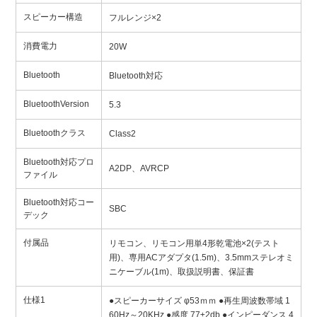
スピーカー構造
フルレンジ×2
消費電力
20W
Bluetooth
Bluetooth対応
BluetoothVersion
5.3
Bluetoothクラス
Class2
Bluetooth対応プロ
A2DP、AVRCP
ファイル
Bluetooth対応コー
SBC
デック
付属品
リモコン、リモコン用単4形乾電池×2(テスト
用)、専用ACアダプタ(1.5m)、3.5mmステレオミ
ニケーブル(1m)、取扱説明書、保証書
仕様1
●スピーカーサイズ φ53ｍｍ ●再生周波数帯域 1
60Hz～20KHz ●感度 77±2db ●インピーダンス 4