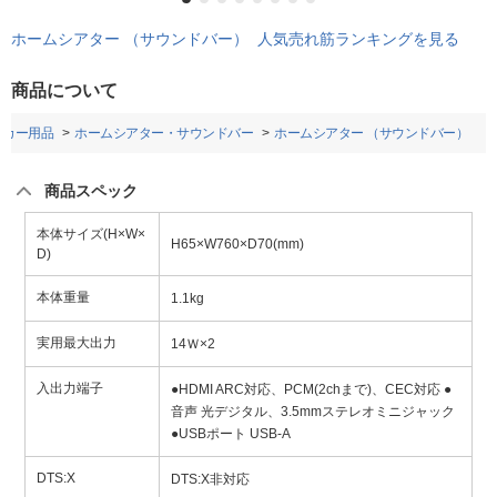
ホームシアター （サウンドバー） 人気売れ筋ランキングを見る
商品について
・カー用品
ホームシアター・サウンドバー
ホームシアター （サウンドバー）
商品スペック
本体サイズ(H×W×
H65×W760×D70(mm)
D)
本体重量
1.1kg
実用最大出力
14Ｗ×2
入出力端子
●HDMI ARC対応、PCM(2chまで)、CEC対応 ●
音声 光デジタル、3.5mmステレオミニジャック
●USBポート USB-A
DTS:X
DTS:X非対応