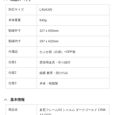
対応サイズ
L判/A3判
本体重量
640g
額縁外寸
327 x 450mm
額縁内寸
297 x 420mm
付属品
かぶせ箱（白箱）+OPP袋
仕様1
壁掛用金具・吊り紐付
仕様2
縦横 兼用・掛けのみ
仕様3
本体：樹脂製
基本情報
商品名
多窓フレームA3 シャルム ダークゴールド CRM-