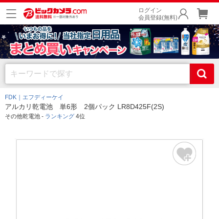
ログイン
会員登録(無料)
FDK｜エフディーケイ
アルカリ乾電池 単6形 2個パック LR8D425F(2S)
その他乾電池 -
ランキング
4位