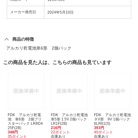
メーカー発売日
2024年5月10日
商品の特徴
アルカリ乾電池単6形 2個パック
この商品を見た人は、こちらの商品も見ています
FDK アルカリ乾電
FDK アルカリ乾電池
FDK アルカリ乾電池
池 単6形 2個ブリ
単5形 1.5V 2個パック
９V形 9V 1個パック
スターパック LR8D4
LR1F(2B)
6LR61(S)
25F(2B)
216円
393円
348円
22ポイント
40ポイント
35ポイント
在庫あり
在庫あり