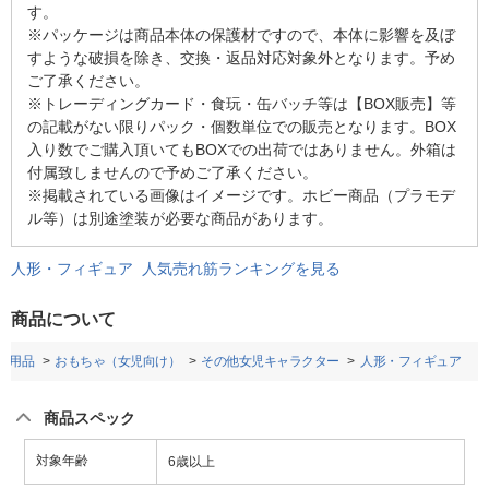
す。
※パッケージは商品本体の保護材ですので、本体に影響を及ぼ
すような破損を除き、交換・返品対応対象外となります。予め
ご了承ください。
※トレーディングカード・食玩・缶バッチ等は【BOX販売】等
の記載がない限りパック・個数単位での販売となります。BOX
入り数でご購入頂いてもBOXでの出荷ではありません。外箱は
付属致しませんので予めご了承ください。
※掲載されている画像はイメージです。ホビー商品（プラモデ
ル等）は別途塗装が必要な商品があります。
人形・フィギュア 人気売れ筋ランキングを見る
商品について
ー用品
おもちゃ（女児向け）
その他女児キャラクター
人形・フィギュア
商品スペック
対象年齢
6歳以上