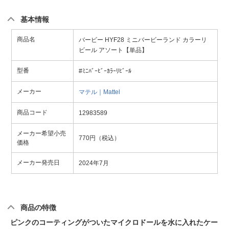
基本情報
商品名
バービー HYF28 ミニバービーランド カラーリ
ビール アソート【単品】
型番
#ﾐﾆﾊﾞｰﾋﾞｰｶﾗｰﾘﾋﾞｰﾙ
メーカー
マテル｜Mattel
商品コード
12983589
メーカー希望小売
770円（税込）
価格
メーカー発売日
2024年7月
商品の特徴
ピンクのコーティングがついたマイクロドールを水に入れたケー