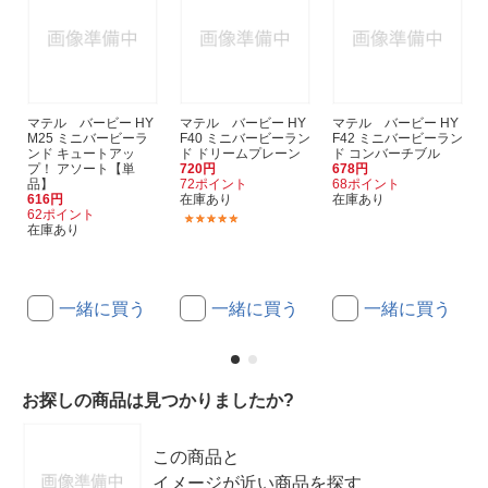
マテル バービー HY
マテル バービー HY
マテル バービー HY
M25 ミニバービーラ
F40 ミニバービーラン
F42 ミニバービーラン
ンド キュートアッ
ド ドリームプレーン
ド コンバーチブル
プ！ アソート【単
720円
678円
品】
72ポイント
68ポイント
616円
在庫あり
在庫あり
62ポイント
(1)
在庫あり
一緒に買う
一緒に買う
一緒に買う
お探しの商品は見つかりましたか?
この商品と
イメージが近い商品を探す