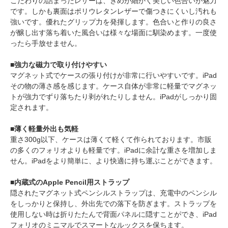
こだわりの詰まったレザーは、きめが細かく美しい色合いが魅力
です。しかも裏面はポリウレタンレザーで傷つきにくいし汚れも
強いです。優れたグリップ力を発揮します。色合いと作りの良さ
が醸し出す落ち着いた風合いは様々な場面に馴染めます。一度使
ったら手放せません。
■強力な磁力で取り付けやすい
マグネット式でケースの張り付けが非常に行いやすいです。iPad
その物の薄さ感を感じます。ケース自体が非常に軽量でマグネッ
トが強力でずり落ちたり剥がれたりしません。iPadがしっかり固
定されます。
■薄く軽量外出も気軽
重さ300g以下、ケースは薄くて軽くて作られております。市販
の多くのフォリオよりも軽量です。iPadに余計な重さを増加しま
せん。iPadをより簡単に、より快適に持ち運ぶことができます。
■内蔵式のApple Pencil用ストラップ
隠されたマグネット式ペンシルストラップは、充電中のペンシル
をしっかりと保持し、外出先での落下を防ぎます。ストラップを
使用しない時は折りたたんで背面パネルに隠すことができ、iPad
フォリオのミニマルでスマートなルックスを保ちます。