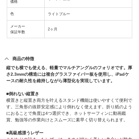
価格
色
ライトブルー
メーカー
2ヶ月
保証年数
商品の特徴
縦でも横でも使える、軽量でマルチアングルのフォリオです。厚
さ2.3mmの構造には複合グラスファイバー板を使用し、iPadケ
ースの耐久性を維持しながら薄型化を実現しています。
■倒れない縦置き
横置きと縦置き両方を叶えるスタンド機能は使いやすくて便利で
す。三角形の抜群安定感により倒れなく使えます。折り紙のよう
におることで角度は4つ選択でき、ネットサーフィンに動画鑑
賞、勉強等の作業向けとスムーズに素早く切り替えられます。
■高級感漂うレザー