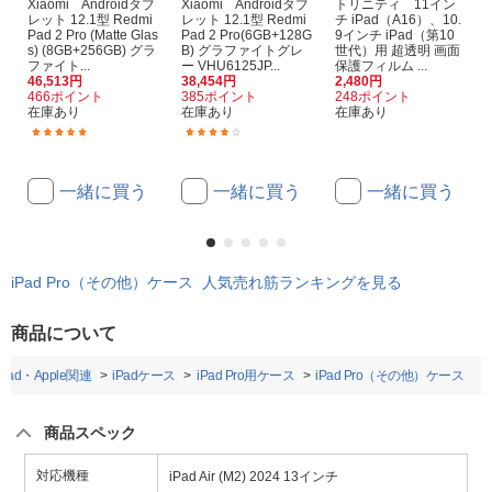
Xiaomi Androidタブ
Xiaomi Androidタブ
トリニティ 11イン
レット 12.1型 Redmi
レット 12.1型 Redmi
チ iPad（A16）、10.
Pad 2 Pro (Matte Glas
Pad 2 Pro(6GB+128G
9インチ iPad（第10
s) (8GB+256GB) グラ
B) グラファイトグレ
世代）用 超透明 画面
ファイト...
ー VHU6125JP...
保護フィルム ...
46,513円
38,454円
2,480円
466ポイント
385ポイント
248ポイント
在庫あり
在庫あり
在庫あり
(2)
(6)
一緒に買う
一緒に買う
一緒に買う
iPad Pro（その他）ケース 人気売れ筋ランキングを見る
商品について
iPad・Apple関連
iPadケース
iPad Pro用ケース
iPad Pro（その他）ケース
商品スペック
対応機種
iPad Air (M2) 2024 13インチ