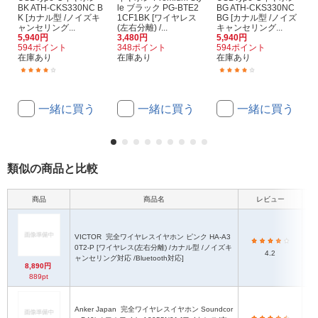
BK ATH-CKS330NC B
le ブラック PG-BTE2
BG ATH-CKS330NC
K [カナル型 /ノイズキ
1CF1BK [ワイヤレス
BG [カナル型 /ノイズ
ャンセリング...
(左右分離) /...
キャンセリング...
5,940円
3,480円
5,940円
594ポイント
348ポイント
594ポイント
在庫あり
在庫あり
在庫あり
(19)
(15)
一緒に買う
一緒に買う
一緒に買う
類似の商品と比較
商品
商品名
レビュー
本体
VICTOR
完全ワイヤレスイヤホン ピンク HA-A3
0T2-P [ワイヤレス(左右分離) /カナル型 /ノイズキ
（H
4.2
ャンセリング対応 /Bluetooth対応]
8,890円
889pt
Anker Japan
完全ワイヤレスイヤホン Soundcor