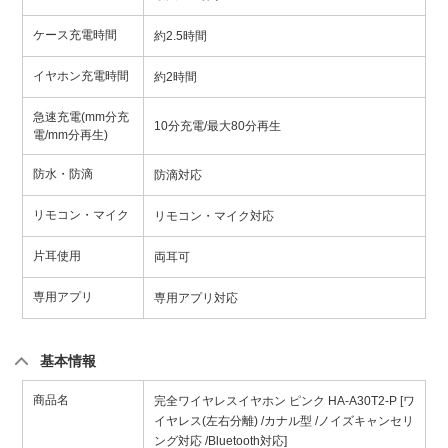
ケース充電時間
約2.5時間
イヤホン充電時間
約2時間
急速充電(mm分充
10分充電/最大80分再生
電/mm分再生)
防水・防滴
防滴対応
リモコン・マイク
リモコン・マイク対応
片耳使用
両耳可
専用アプリ
専用アプリ対応
基本情報
商品名
完全ワイヤレスイヤホン ピンク HA-A30T2-P [ワ
イヤレス(左右分離) /カナル型 /ノイズキャンセリ
ング対応 /Bluetooth対応]