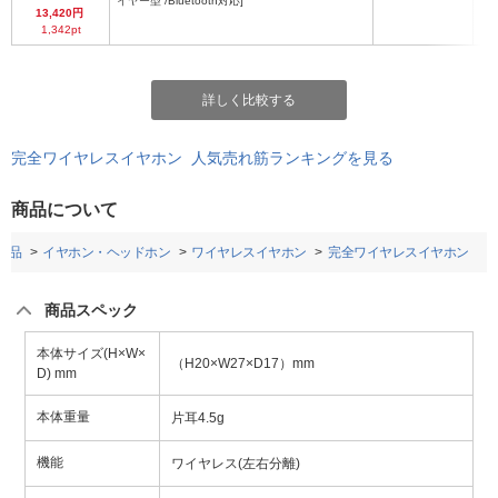
イヤー型 /Bluetooth対応]
13,420円
1,342pt
詳しく比較する
完全ワイヤレスイヤホン 人気売れ筋ランキングを見る
商品について
用品
イヤホン・ヘッドホン
ワイヤレスイヤホン
完全ワイヤレスイヤホン
商品スペック
本体サイズ(H×W×
（H20×W27×D17）mm
D) mm
本体重量
片耳4.5g
機能
ワイヤレス(左右分離)