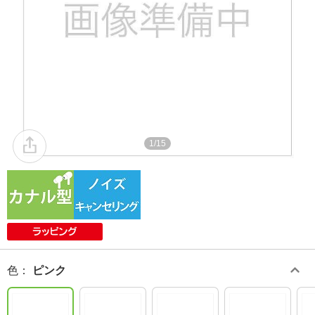
1/15
色
：
ピンク