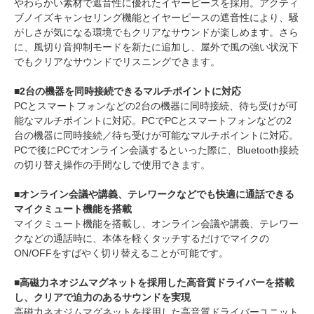
やわらかい素材で遮音性に優れたイヤーピースを採用。アクティ
ブノイズキャンセリング機能とイヤーピースの遮音性により、騒
がしさが気になる環境でもクリアなサウンドが楽しめます。さら
に、風切り音抑制モードを新たに追加し、屋外で風の強い状況下
でもクリアなサウンドでリスニングできます。
■2台の機器を同時接続できるマルチポイントに対応
PCとスマートフォンなどの2台の機器に同時接続、待ち受けが可
能なマルチポイントに対応。PCでPCとスマートフォンなどの2
台の機器に同時接続／待ち受けが可能なマルチポイントに対応。
PCで後にPCでオンライン会議するといった際に、Bluetooth接続
の切り替え操作の手間なしで使用できます。
■オンライン会議や講義、テレワークなどでも快適に通話できる
マイクミュート機能を搭載
マイクミュート機能を搭載し、オンライン会議や講義、テレワー
クなどの通話時に、本体を軽くタッチするだけでマイクの
ON/OFFをすばやく切り替えることが可能です。
■高磁力ネオジムマグネットを採用した高音質ドライバーを搭載
し、クリアで迫力のあるサウンドを実現
高磁力ネオジムマグネットを採用した高音質ドライバーユニット