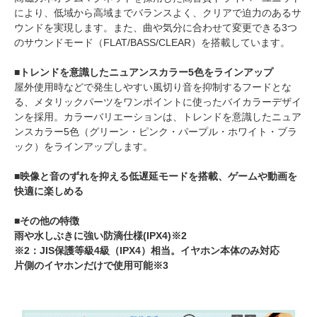
により、低域から高域までバランスよく、クリアで迫力のあるサ
ウンドを実現します。また、曲や気分に合わせて変更できる3つ
のサウンドモード（FLAT/BASS/CLEAR）を搭載しています。
■トレンドを意識したニュアンスカラー5色をラインアップ
屋外使用時などで発生しやすい風切り音を抑制するフードとな
る、メタリックパーツをワンポイントに使ったバイカラーデザイ
ンを採用。カラーバリエーションは、トレンドを意識したニュア
ンスカラー5色（グリーン・ピンク・パープル・ホワイト・ブラ
ック）をラインアップします。
■映像と音のずれを抑える低遅延モードを搭載、ゲームや動画を
快適に楽しめる
■その他の特徴
雨や水しぶきに強い防滴仕様(IPX4)※2
※2：JIS保護等級4級（IPX4）相当。イヤホン本体のみ対応
片側のイヤホンだけで使用可能※3