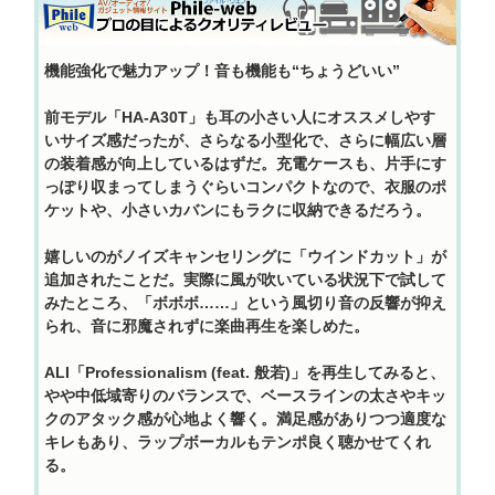
機能強化で魅力アップ！音も機能も“ちょうどいい”
前モデル「HA-A30T」も耳の小さい人にオススメしやす
いサイズ感だったが、さらなる小型化で、さらに幅広い層
の装着感が向上しているはずだ。充電ケースも、片手にす
っぽり収まってしまうぐらいコンパクトなので、衣服のポ
ケットや、小さいカバンにもラクに収納できるだろう。
嬉しいのがノイズキャンセリングに「ウインドカット」が
追加されたことだ。実際に風が吹いている状況下で試して
みたところ、「ボボボ……」という風切り音の反響が抑え
られ、音に邪魔されずに楽曲再生を楽しめた。
ALI「Professionalism (feat. 般若)」を再生してみると、
やや中低域寄りのバランスで、ベースラインの太さやキッ
クのアタック感が心地よく響く。満足感がありつつ適度な
キレもあり、ラップボーカルもテンポ良く聴かせてくれ
る。