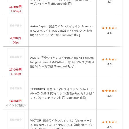
3.7
ープンイヤー型 /Bluetooth対応]
16,590円
1,659pt
Anker Japan
完全ワイヤレスイヤホン Soundcor
e K20i ホワイト A3994N21 [ワイヤレス(左右分
4.6
離) /インナーイヤー型 /Bluetooth対応]
4,990円
50pt
AMBIE
完全ワイヤレスイヤホン sound earcuffs
Indigo×Green AM-TW02/GIC [ワイヤレス(左右分
H2
4.3
離) /イヤーカフ型 /Bluetooth対応]
17,000円
1,700pt
TECHNICS
完全ワイヤレスイヤホン シルバー E
AH-AZ40M2-S [ワイヤレス(左右分離) /カナル型 /
4.4
ノイズキャンセリング対応 /Bluetooth対応]
14,850円
ポイント対象外
VICTOR
完全ワイヤレスイヤホン Victor ベージ
ュ HA-NP50T-C [ワイヤレス(左右分離) /オープン
4.5