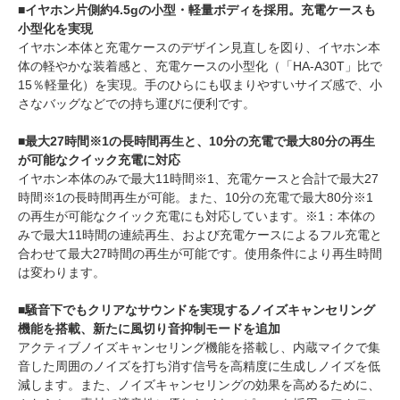
■イヤホン片側約4.5gの小型・軽量ボディを採用。充電ケースも
小型化を実現
イヤホン本体と充電ケースのデザイン見直しを図り、イヤホン本
体の軽やかな装着感と、充電ケースの小型化（「HA-A30T」比で
15％軽量化）を実現。手のひらにも収まりやすいサイズ感で、小
さなバッグなどでの持ち運びに便利です。
■最大27時間※1の長時間再生と、10分の充電で最大80分の再生
が可能なクイック充電に対応
イヤホン本体のみで最大11時間※1、充電ケースと合計で最大27
時間※1の長時間再生が可能。また、10分の充電で最大80分※1
の再生が可能なクイック充電にも対応しています。※1：本体の
みで最大11時間の連続再生、および充電ケースによるフル充電と
合わせて最大27時間の再生が可能です。使用条件により再生時間
は変わります。
■騒音下でもクリアなサウンドを実現するノイズキャンセリング
機能を搭載、新たに風切り音抑制モードを追加
アクティブノイズキャンセリング機能を搭載し、内蔵マイクで集
音した周囲のノイズを打ち消す信号を高精度に生成しノイズを低
減します。また、ノイズキャンセリングの効果を高めるために、