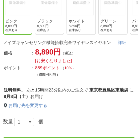
ピンク
ブラック
ホワイト
グリーン
パ
8,890円
8,890円
8,890円
8,890円
8,8
在庫あり
在庫あり
在庫あり
在庫あり
在
ノイズキャンセリング機能搭載完全ワイヤレスイヤホン
詳細
8,890円
価格
（税込）
[お安くなりました]
ポイント
889ポイント
（
10%
）
（889円相当）
送料無料、
あと
15時間23分以内
のご注文で
東京都豊島区東池袋
に
8月8日（土）
お届け
お届け先を変更する
数量
個