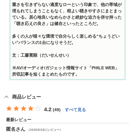
重さを引きずらない適度なローという印象で、他の帯域が
埋もれてしまうこともなく、程よい聴きやすさにまとまっ
ている。居心地良いなめらかさと絶妙な迫力を併せ持った
「聴き応えの良さ」は健在といったところだ。
多くの人が様々な環境で自分らしく楽しめる“ちょうどい
い”バランスの1台になりそうだ。
文：工藤寛顕（だいせんせい）
※AV/オーディオ/ガジェット情報サイト「PHILE WEB」
所収記事を短くまとめたものです。
商品レビュー
4.2
(
49
)
すべて見る
最新レビュー
匿名
さん
（2026/5/18にレビュー）