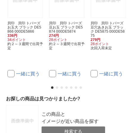
貝印 貝印 トパーズ
貝印 貝印 トパーズ
貝印 貝印 トパーズ
お玉大 ブラック DE5
豆お玉 ブラック DE5
豆穴あきお玉 ブラッ
866 000DE5866
874 000DE5874
ク DE5875 000DE58
336円
274円
75
34ポイント
28ポイント
279円
約２～３週間で出荷予
約２～３週間で出荷予
28ポイント
定
定
次回入荷未定
一緒に買う
一緒に買う
一緒に買う
お探しの商品は見つかりましたか?
この商品と
イメージが近い商品を探す
検索する