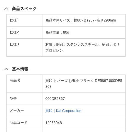
商品スペック
仕様1
商品本体サイズ：幅80×奥行57×高さ290mm
仕様2
商品重量：80g
仕様3
材質：網部：ステンレススチール、柄部：ポリ
プロピレン
基本情報
商品名
貝印 トパーズ お玉小 ブラック DE5867 000DE5
867
型番
000DE5867
メーカー
貝印｜Kai Corporation
商品コード
12968048