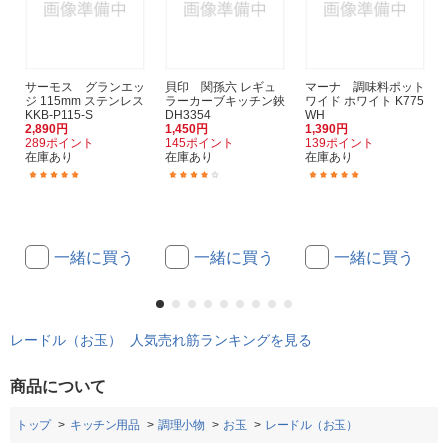
サーモス グランエッ
貝印 関孫六 レギュ
マーナ 調味料ポット
ジ 115mm ステンレス
ラーカーブキッチン鋏
ワイド ホワイト K775
KKB-P115-S
DH3354
WH
2,890円
1,450円
1,390円
289ポイント
145ポイント
139ポイント
在庫あり
在庫あり
在庫あり
(2)
(1)
(1)
一緒に買う
一緒に買う
一緒に買う
レードル（お玉） 人気売れ筋ランキングを見る
商品について
トップ
キッチン用品
調理小物
お玉
レードル（お玉）