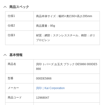
商品スペック
仕様1
商品本体サイズ：幅85×奥行60×高さ295mm
仕様2
商品重量：95g
仕様3
材質：網部：ステンレススチール、柄部：ポリ
プロピレン
基本情報
商品名
貝印 トパーズ お玉大 ブラック DE5866 000DE5
866
型番
000DE5866
メーカー
貝印｜Kai Corporation
商品コード
12968047