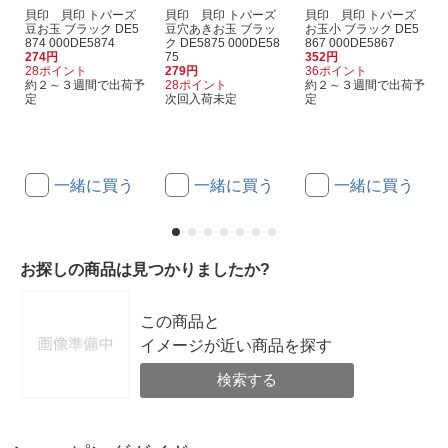
貝印 貝印 トパーズ
貝印 貝印 トパーズ
貝印 貝印 トパーズ
豆お玉 ブラック DE5
豆穴あきお玉 ブラッ
お玉小 ブラック DE5
874 000DE5874
ク DE5875 000DE58
867 000DE5867
274円
75
352円
28ポイント
279円
36ポイント
約２～３週間で出荷予
28ポイント
約２～３週間で出荷予
定
次回入荷未定
定
一緒に買う
一緒に買う
一緒に買う
お探しの商品は見つかりましたか?
この商品と
イメージが近い商品を探す
検索する