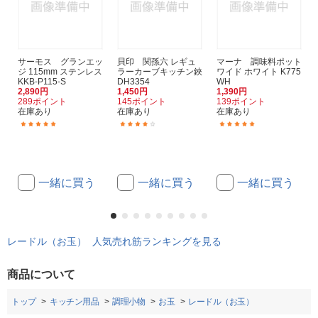
サーモス グランエッ
貝印 関孫六 レギュ
マーナ 調味料ポット
ジ 115mm ステンレス
ラーカーブキッチン鋏
ワイド ホワイト K775
KKB-P115-S
DH3354
WH
2,890円
1,450円
1,390円
289ポイント
145ポイント
139ポイント
在庫あり
在庫あり
在庫あり
(2)
(1)
(1)
一緒に買う
一緒に買う
一緒に買う
レードル（お玉） 人気売れ筋ランキングを見る
商品について
トップ
キッチン用品
調理小物
お玉
レードル（お玉）