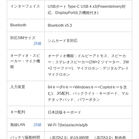
インターフェイス
USBポート Type-C USB 4 x3(Powerdelivery対
応、DisplayPort出力機能付き)
Bluetooth
Bluetooth v5.3
対応SIMサイズ
シムカード非対応
詳細
オーディオ・スピ
オーディオ機能：ドルビーアトモス、スピーカ
ーカー・マイク機
ー：ステレオスピーカー(2W×2 ツイーター、2W
能
×2 ウーファー)、マイクロホン：デジタルアレイ
マイクロホン
入力装置
84キー(Fnキー+Windowsキー+Copilotキーを含
む)、JIS配列、バックライト・キーボード、マル
チタッチパッド、パワーボタン
キー配列
日本語版キーボード
無線LAN
詳細
Wi-Fi 7(be)ax/ac/n/a/g/b
バッテリ駆動時間
（JEITA2.0）約19.8時間、（JEITA3.0）動画再