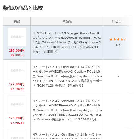
類似の商品と比較
商品
商品名
レビュー
本
LENOVO
ノートパソコン Yoga Slim 7x Gen 9
コズミックブルー 83ED000QJP [Copilot+ PC /1
4.5型 /Windows11 Home(Arm版) /Snapdragon X
4.5
Elite /メモリ：32GB /SSD：1TB /2024年6月モ
190,000円
デル] 【在庫限り】
19,000pt
HP
ノートパソコン OmniBook X 14 グレイシャ
ーシルバー AV4D2PA-AAAC [Copilot+ PC /14.0
約
型 /Windows11 Home(Arm版) /Snapdragon X Plu
-
s /メモリ：16GB /SSD：512GB /英語版キーボー
177,800円
ド /2024年12月モデル] 【在庫限り】
17,780pt
HP
ノートパソコン OmniBook X 14 グレイシャ
ーシルバー AV4D2PA-AAAD [Copilot+ PC /14.0
約
型 /Windows11 Home(Arm版) /Snapdragon X Plu
-
s /メモリ：16GB /SSD：512GB /Office Home a
179,820円
nd Business /英語版キーボード /2024年12月モ
17,982pt
デル] 【在庫限り】
HP
ノートパソコン OmniBook X 14-fe セラミッ