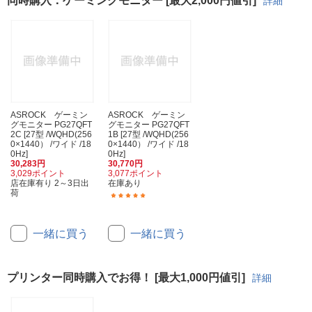
同時購入：ゲーミングモニター [最大2,000円値引]
詳細
ASROCK ゲーミン
ASROCK ゲーミン
グモニター PG27QFT
グモニター PG27QFT
2C [27型 /WQHD(256
1B [27型 /WQHD(256
0×1440） /ワイド /18
0×1440） /ワイド /18
0Hz]
0Hz]
30,283円
30,770円
3,029ポイント
3,077ポイント
店在庫有り 2～3日出
在庫あり
荷
(1)
一緒に買う
一緒に買う
プリンター同時購入でお得！ [最大1,000円値引]
詳細