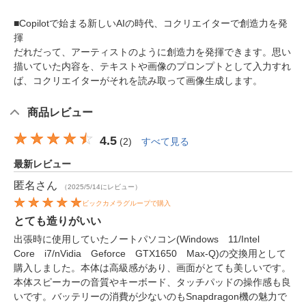
■Copilotで始まる新しいAIの時代、コクリエイターで創造力を発
揮
だれだって、アーティストのように創造力を発揮できます。思い
描いていた内容を、テキストや画像のプロンプトとして入力すれ
ば、コクリエイターがそれを読み取って画像生成します。
商品レビュー
4.5
(
2
)
すべて見る
最新レビュー
匿名
さん
（2025/5/14にレビュー）
ビックカメラグループで購入
とても造りがいい
出張時に使用していたノートパソコン(Windows 11/Intel
Core i7/nVidia Geforce GTX1650 Max-Q)の交換用として
購入しました。本体は高級感があり、画面がとても美しいです。
本体スピーカーの音質やキーボード、タッチパッドの操作感も良
いです。バッテリーの消費が少ないのもSnapdragon機の魅力で