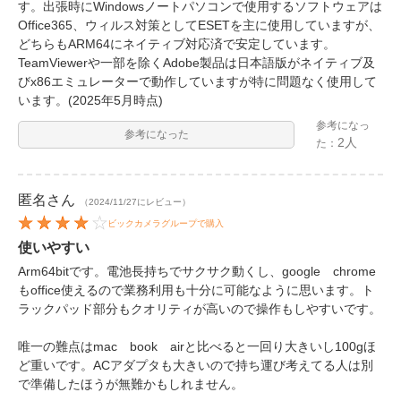
す。出張時にWindowsノートパソコンで使用するソフトウェアは
Office365、ウィルス対策としてESETを主に使用していますが、
どちらもARM64にネイティブ対応済で安定しています。
TeamViewerや一部を除くAdobe製品は日本語版がネイティブ及
びx86エミュレーターで動作していますが特に問題なく使用して
います。(2025年5月時点)
参考になっ
参考になった
2人
た：
匿名
さん
（2024/11/27にレビュー）
ビックカメラグループで購入
使いやすい
Arm64bitです。電池長持ちでサクサク動くし、google chrome
もoffice使えるので業務利用も十分に可能なように思います。ト
ラックパッド部分もクオリティが高いので操作もしやすいです。
唯一の難点はmac book airと比べると一回り大きいし100gほ
ど重いです。ACアダプタも大きいので持ち運び考えてる人は別
で準備したほうが無難かもしれません。