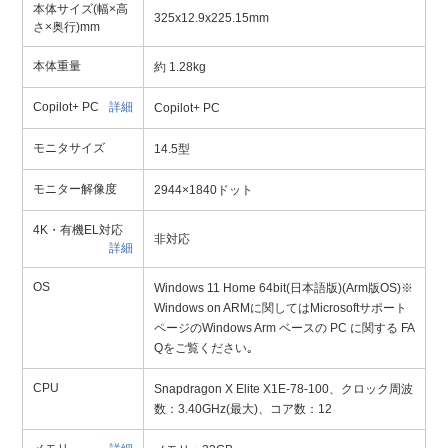
本体サイズ(幅×高
325x12.9x225.15mm
さ×奥行)mm
本体重量
約 1.28kg
Copilot+ PC
詳細
Copilot+ PC
モニタサイズ
14.5型
モニター解像度
2944×1840ドット
4K・有機EL対応
非対応
詳細
OS
Windows 11 Home 64bit(日本語版)(Arm版OS)※
Windows on ARMに関してはMicrosoftサポート
ページのWindows Arm ベースの PC に関する FA
Qをご覧ください｡
CPU
Snapdragon X Elite X1E-78-100、クロック周波
数：3.40GHz(最大)、コア数：12