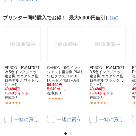
プリンター同時購入でお得！ [最大5,000円値引]
詳細
EPSON EW-M757T
CANON 6色インク
EPSON EW-M757T
E
W 5色インクジェット
ジェット複合機 PIXU
B 5色インクジェット
P
複合機 エコタンク搭
S(ピクサス) XK510
複合機 エコタンク搭
複
載モデル ホワイト [L
[カード／名刺～A4]
載モデル ブラック [L
載
判～A4]
59,400円
判～A4]
グ
49,486円
5,940ポイント
49,486円
4
4,949ポイント
在庫あり
4,949ポイント
4
在庫あり
在庫あり
在
(3)
(34)
(34)
一緒に買う
一緒に買う
一緒に買う