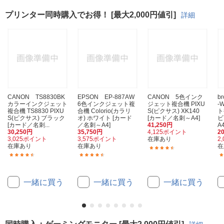
プリンター同時購入でお得！ [最大2,000円値引]
詳細
CANON TS8830BK
EPSON EP-887AW
CANON 5色インク
b
カラーインクジェット
6色インクジェット複
ジェット複合機 PIXU
-
複合機 TS8830 PIXU
合機 Colorio(カラリ
S(ピクサス) XK140
ト
S(ピクサス) ブラック
オ) ホワイト [カード
[カード／名刺～A4]
ビ
[カード／名刺...
／名刺～A4]
41,250円
A4
30,250円
35,750円
4,125ポイント
2
3,025ポイント
3,575ポイント
在庫あり
2
在庫あり
在庫あり
在
(39)
(40)
(62)
一緒に買う
一緒に買う
一緒に買う