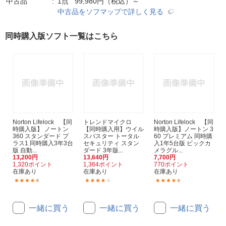
中古品
1点 99,980円（税込）～
中古品をソフマップで詳しく見る
同時購入版ソフト一覧はこちら
Norton Lifelock 【同
トレンドマイクロ
Norton Lifelock 【同
時購入版】 ノートン
【同時購入用】ウイル
時購入版】ノートン 3
360 スタンダード プ
スバスター トータル
60 プレミアム 同時購
ラス1 同時購入3年3台
セキュリティ スタン
入1年5台版 ビックカ
版 自動...
ダード 3年版...
メラグル...
13,200円
13,640円
7,700円
1,320ポイント
1,364ポイント
770ポイント
在庫あり
在庫あり
在庫あり
(165)
(31)
(33)
一緒に買う
一緒に買う
一緒に買う