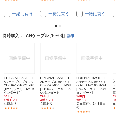
一緒に買う
一緒に買う
一緒に買う
同時購入：LANケーブル [10%引]
詳細
ORIGINAL BASIC L
ORIGINAL BASIC L
ORIGINAL BASIC L
ナ
ANケーブル ブラック
ANケーブル ホワイト
ANケーブル ホワイト
ス
OB-L6A1-0100ST-BK
OB-L6A1-0015ST-WH
OB-L6A1-0100ST-WH
B
[1m /カテゴリー6A /ス
[0.15m /カテゴリー6A
[1m /カテゴリー6A /ス
ゴ
タンダード]
/スタンダード]
タンダード]
庫
548円
298円
548円
4
6ポイント
3ポイント
6ポイント
4
在庫あり
在庫あり
店在庫有り 2～3日出
在
荷
(42)
(18)
(42)