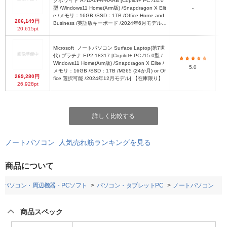
クホワイト A7DA6PA-AAAB [Copilot+ PC /14.0
型 /Windows11 Home(Arm版) /Snapdragon X Elit
-
約3
e /メモリ：16GB /SSD：1TB /Office Home and
206,149円
Business /英語版キーボード /2024年6月モデル]
20,615pt
【在庫限り】
Microsoft
ノートパソコン Surface Laptop(第7世
代) プラチナ EP2-18317 [Copilot+ PC /15.0型 /
Windows11 Home(Arm版) /Snapdragon X Elite /
5.0
メモリ：16GB /SSD：1TB /M365 (24か月) or Of
269,280円
fice 選択可能 /2024年12月モデル] 【在庫限り】
26,928pt
詳しく比較する
ノートパソコン 人気売れ筋ランキングを見る
商品について
パソコン・周辺機器・PCソフト
パソコン・タブレットPC
ノートパソコン
商品スペック