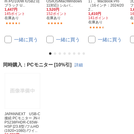
m /PD100W /USB2.0]
OS/iOS/Mac/Windows
1）、MacBook Pro
汎
ブラック U...
11対応) シルバ...
（16インチ：2024/20
フ
1,447円
1,520円
2...
1
145ポイント
152ポイント
1,410円
1
在庫あり
在庫あり
141ポイント
在
在庫あり
(4)
(1)
(10)
一緒に買う
一緒に買う
一緒に買う
同時購入：PCモニター [10%引]
詳細
JAPANNEXT USB-C
接続 PCモニター JN-I
PS238FHDR-C65W-
HSP [23.8型 /フルHD
(1920×1080) /ワイ...