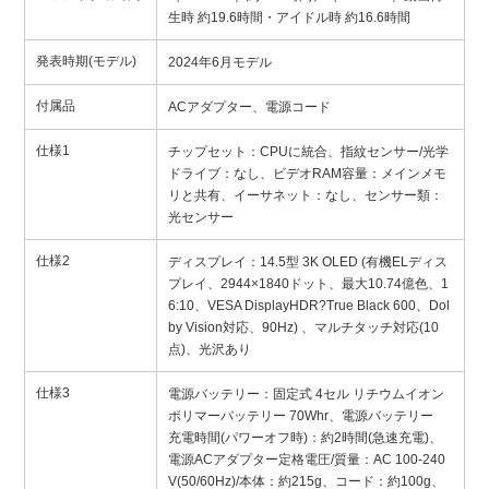
生時 約19.6時間・アイドル時 約16.6時間
発表時期(モデル)
2024年6月モデル
付属品
ACアダプター、電源コード
仕様1
チップセット：CPUに統合、指紋センサー/光学
ドライブ：なし、ビデオRAM容量：メインメモ
リと共有、イーサネット：なし、センサー類：
光センサー
仕様2
ディスプレイ：14.5型 3K OLED (有機ELディス
プレイ、2944×1840ドット、最大10.74億色、1
6:10、VESA DisplayHDR?True Black 600、Dol
by Vision対応、90Hz) 、マルチタッチ対応(10
点)、光沢あり
仕様3
電源バッテリー：固定式 4セル リチウムイオン
ポリマーバッテリー 70Whr、電源バッテリー
充電時間(パワーオフ時)：約2時間(急速充電)、
電源ACアダプター定格電圧/質量：AC 100-240
V(50/60Hz)/本体：約215g、コード：約100g、