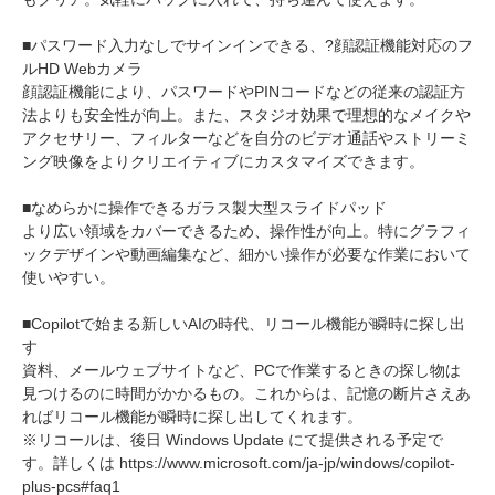
■パスワード入力なしでサインインできる、?顔認証機能対応のフ
ルHD Webカメラ
顔認証機能により、パスワードやPINコードなどの従来の認証方
法よりも安全性が向上。また、スタジオ効果で理想的なメイクや
アクセサリー、フィルターなどを自分のビデオ通話やストリーミ
ング映像をよりクリエイティブにカスタマイズできます。
■なめらかに操作できるガラス製大型スライドパッド
より広い領域をカバーできるため、操作性が向上。特にグラフィ
ックデザインや動画編集など、細かい操作が必要な作業において
使いやすい。
■Copilotで始まる新しいAIの時代、リコール機能が瞬時に探し出
す
資料、メールウェブサイトなど、PCで作業するときの探し物は
見つけるのに時間がかかるもの。これからは、記憶の断片さえあ
ればリコール機能が瞬時に探し出してくれます。
※リコールは、後日 Windows Update にて提供される予定で
す。詳しくは https://www.microsoft.com/ja-jp/windows/copilot-
plus-pcs#faq1