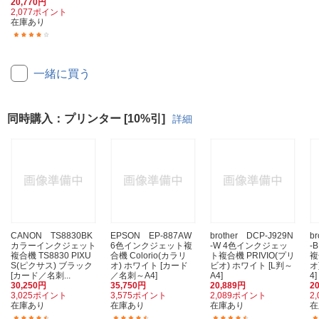
20,770円
2,077ポイント
在庫あり
(9)
一緒に買う
同時購入：プリンター [10%引]
詳細
CANON TS8830BK
EPSON EP-887AW
brother DCP-J929N
b
カラーインクジェット
6色インクジェット複
-W 4色インクジェッ
-
複合機 TS8830 PIXU
合機 Colorio(カラリ
ト複合機 PRIVIO(プリ
複
S(ピクサス) ブラック
オ) ホワイト [カード
ビオ) ホワイト [L判～
オ
[カード／名刺...
／名刺～A4]
A4]
4]
30,250円
35,750円
20,889円
2
3,025ポイント
3,575ポイント
2,089ポイント
2
在庫あり
在庫あり
在庫あり
在
(40)
(62)
(25)