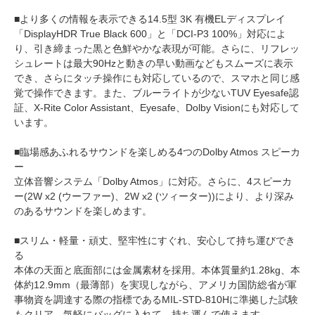
■より多くの情報を表示できる14.5型 3K 有機ELディスプレイ
「DisplayHDR True Black 600」と「DCI-P3 100%」対応によ
り、引き締まった黒と色鮮やかな表現が可能。さらに、リフレッ
シュレートは最大90Hzと動きの早い動画などもスムーズに表示
でき、さらにタッチ操作にも対応しているので、スマホと同じ感
覚で操作できます。また、ブルーライトが少ないTUV Eyesafe認
証、X-Rite Color Assistant、Eyesafe、Dolby Visionにも対応して
います。
■臨場感あふれるサウンドを楽しめる4つのDolby Atmos スピーカ
ー
立体音響システム「Dolby Atmos」に対応。さらに、4スピーカ
ー(2W x2 (ウーファー)、2W x2 (ツィーター))により、より深み
のあるサウンドを楽しめます。
■スリム・軽量・頑丈、堅牢性にすぐれ、安心して持ち運びでき
る
本体の天面と底面部には金属素材を採用。本体質量約1.28kg、本
体約12.9mm（最薄部）を実現しながら、アメリカ国防総省が軍
事物資を調達する際の指標であるMIL-STD-810Hに準拠した試験
もクリア。気軽にバッグに入れて、持ち運んで使えます。