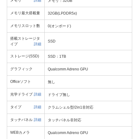
メモリ
詳細
メモリ：32GB
メモリ最大搭載量
32GB(LPDDR5x)
メモリスロット数
0(オンボード)
搭載ストレージタ
SSD
イプ
詳細
ストレージ(SSD)
SSD：1TB
グラフィック
Qualcomm Adreno GPU
Officeソフト
無し
光学ドライブ
詳細
ドライブ無し
タイプ
詳細
クラムシェル型/2in1非対応
タッチパネル
詳細
タッチパネル非対応
WEBカメラ
Qualcomm Adreno GPU