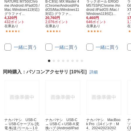
NATURE M750(Chro
B-C対応 MX Master 4
ラックボール ERGO
ラ
me /Android /iPadOS /
(Chrome/Android/iPa
M575SP(Chrome /An
G
Mac /Windows11対応)
dOS/Mac/Windows11
droid /iPadOS /Mac /
X
グラファイ...
対応) グラファ...
Windows11対応)...
イ
4,320円
20,760円
6,460円
1
432ポイント
2,076ポイント
646ポイント
1
在庫あり
在庫あり
在庫あり
在
(126)
(45)
(91)
一緒に買う
一緒に買う
一緒に買う
同時購入：パソコンアクセサリ [10%引]
詳細
ナカバヤシ USB-C
ナカバヤシ USB-C
ナカバヤシ MacBoo
ナ
⇔ USB-Cケーブル [充
→ USB-C＋USB-A 変
k Pro（14インチ：M
ソ
電 /転送 /リール～1.0
換ハブ (Android/iPad
4、2024/2023/202
C