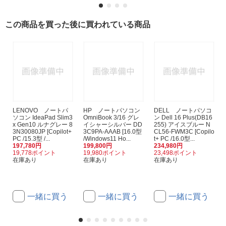
この商品を買った後に買われている商品
LENOVO ノートパ
HP ノートパソコン
DELL ノートパソコ
ソコン IdeaPad Slim3
OmniBook 3/16 グレ
ン Dell 16 Plus(DB16
x Gen10 ルナグレー 8
イシャーシルバー DD
255) アイスブルー N
3N30080JP [Copilot+
3C9PA-AAAB [16.0型
CL56-FWM3C [Copilo
PC /15.3型 /...
/Windows11 Ho...
t+ PC /16.0型...
197,780円
199,800円
234,980円
19,778ポイント
19,980ポイント
23,498ポイント
在庫あり
在庫あり
在庫あり
一緒に買う
一緒に買う
一緒に買う