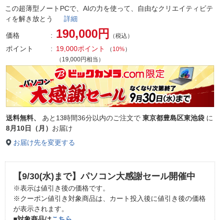
この超薄型ノートPCで、AIの力を使って、自由なクリエイティビテ
ィを解き放とう
詳細
190,000円
価格
（税込）
ポイント
19,000ポイント
（
10%
）
（19,000円相当）
送料無料、
あと
13時間36分以内
のご注文で
東京都豊島区東池袋
に
8月10日（月）
お届け
お届け先を変更する
【9/30(水)まで】パソコン大感謝セール開催中
※表示は値引き後の価格です。
※クーポン値引き対象商品は、カート投入後に値引き後の価格
が表示されます。
■対象商品は
こちら