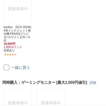
brother DCP-J529N
4色インクジェット複
合機 PRIVIO(プリビ
オ) ホワイト [L判～A
4]
16,560円
1,656ポイント
在庫あり
(38)
一緒に買う
同時購入：ゲーミングモニター [最大1,000円値引]
詳細