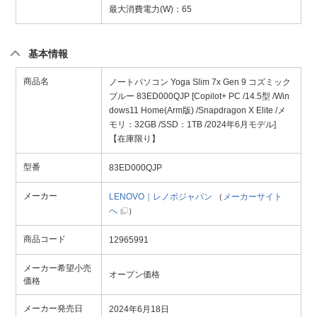
最大消費電力(W)：65
基本情報
商品名
ノートパソコン Yoga Slim 7x Gen 9 コズミック
ブルー 83ED000QJP [Copilot+ PC /14.5型 /Win
dows11 Home(Arm版) /Snapdragon X Elite /メ
モリ：32GB /SSD：1TB /2024年6月モデル]
【在庫限り】
型番
83ED000QJP
メーカー
LENOVO｜レノボジャパン
（
メーカーサイト
へ
）
商品コード
12965991
メーカー希望小売
オープン価格
価格
メーカー発売日
2024年6月18日