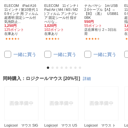
ELECOM iPad A16
ELECOM 11インチ i
ナカバヤシ 1m USB
E
11インチ / 第10世代 1
Pad Air ( M4 / M3 / M2
2.0ケーブル【A】⇔
1
0.9インチ 用 フィルム
) フィルム アンチグレ
【B】（黒） USBB1
0
超透明 固定シール付
ア 固定シール付 指す
0BK
超
気泡防止...
べりな...
550円
指
1,250円
1,020円
55ポイント
1
125ポイント
102ポイント
店在庫有り 2～3日出
1
在庫あり
在庫あり
荷
在
(6)
(3)
(84)
一緒に買う
一緒に買う
一緒に買う
同時購入：ロジクールマウス [20%引]
詳細
Logicool マウス SIG
Logicool マウス US
Logicool マウス ト
L