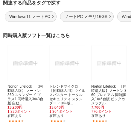
関連する商品をタグで探す
Windows11 ノートPC
ノートPC メモリ16GB
Wind
同時購入版ソフト一覧はこちら
Norton Lifelock 【同
トレンドマイクロ
Norton Lifelock 【同
時購入版】 ノートン
【同時購入用】ウイル
時購入版】ノートン 3
360 スタンダード プ
スバスター トータル
60 プレミアム 同時購
ラス1 同時購入3年3台
セキュリティ スタン
入1年5台版 ビックカ
版 自動...
ダード 3年版...
メラグル...
13,200円
13,640円
7,700円
1,320ポイント
1,364ポイント
770ポイント
在庫あり
在庫あり
在庫あり
(165)
(31)
(33)