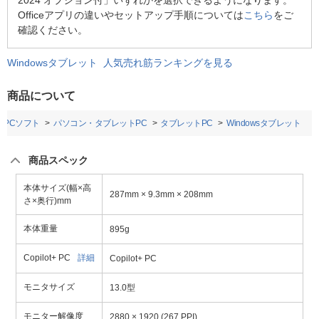
2024 オプション付」いずれかを選択できるようになります。
Officeアプリの違いやセットアップ手順については
こちら
をご
確認ください。
Windowsタブレット 人気売れ筋ランキングを見る
商品について
・PCソフト
パソコン・タブレットPC
タブレットPC
Windowsタブレット
商品スペック
本体サイズ(幅×高
287mm × 9.3mm × 208mm
さ×奥行)mm
本体重量
895g
Copilot+ PC
詳細
Copilot+ PC
モニタサイズ
13.0型
モニター解像度
2880 × 1920 (267 PPI)