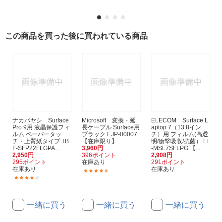
この商品を買った後に買われている商品
ナカバヤシ Surface
Microsoft 変換・延
ELECOM Surface L
Pro 9用 液晶保護フィ
長ケーブル Surface用
aptop 7（13.8イン
ルム ペーパータッ
ブラック EJP-00007
チ）用 フィルム(高透
チ・上質紙タイプ TB
【在庫限り】
明/衝撃吸収/抗菌） EF
F-SFP22FLGPA...
3,960円
-MSL7SFLPG 【...
2,950円
396ポイント
2,908円
295ポイント
在庫あり
291ポイント
在庫あり
在庫あり
(10)
(1)
一緒に買う
一緒に買う
一緒に買う