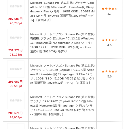
Microsoft
Surface Pro(第11世代) プラチナ [Copil
ot+ PC /13.0型 /Windows11 Home(Arm版) /Snap
dragon X Plus /メモリ：16GB /SSD：256GB /M
2
4.7
365 (24か月) or Office 選択可能 /2024年6月モデ
207,680円
ル] 【在庫限り】
20,768pt
Microsoft
ノートパソコン Surface Pro(第11世代)
有機EL ブラック [Copilot+ PC /13.0型 /Windows
11 Home(Arm版) /Snapdragon X Elite /メモリ：
2
4.5
16GB /SSD：512GB /M365 (24か月) or Office
231,978円
選択可能 /2024年6月モデル]
23,198pt
Microsoft
ノートパソコン Surface Pro(第11世代)
ブラック EP2-19229 [Copilot+ PC /13.0型 /Wind
ows11 Home(Arm版) /Snapdragon X Elite /メモ
2
5.0
リ：16GB /SSD：512GB /M365 (24か月) or Offi
295,680円
ce 選択可能 /2024年12月モデル] 【在庫限り】
29,568pt
Microsoft
ノートパソコン Surface Pro(第11世代)
プラチナ EP2-19202 [Copilot+ PC /13.0型 /Wind
ows11 Home(Arm版) /Snapdragon X Plus /メモ
-
2
リ：16GB /SSD：256GB /M365 (24か月) or Offi
289,576円
ce 選択可能] 【在庫限り】
28,958pt
Microsoft
ノートパソコン Surface Pro(第11世代)