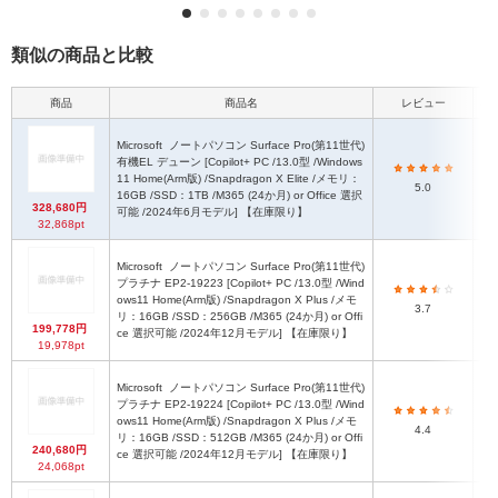
類似の商品と比較
商品
商品名
レビュー
本
Microsoft
ノートパソコン Surface Pro(第11世代)
有機EL デューン [Copilot+ PC /13.0型 /Windows
11 Home(Arm版) /Snapdragon X Elite /メモリ：
2
5.0
16GB /SSD：1TB /M365 (24か月) or Office 選択
328,680円
可能 /2024年6月モデル] 【在庫限り】
32,868pt
Microsoft
ノートパソコン Surface Pro(第11世代)
プラチナ EP2-19223 [Copilot+ PC /13.0型 /Wind
ows11 Home(Arm版) /Snapdragon X Plus /メモ
2
3.7
リ：16GB /SSD：256GB /M365 (24か月) or Offi
199,778円
ce 選択可能 /2024年12月モデル] 【在庫限り】
19,978pt
Microsoft
ノートパソコン Surface Pro(第11世代)
プラチナ EP2-19224 [Copilot+ PC /13.0型 /Wind
ows11 Home(Arm版) /Snapdragon X Plus /メモ
2
4.4
リ：16GB /SSD：512GB /M365 (24か月) or Offi
240,680円
ce 選択可能 /2024年12月モデル] 【在庫限り】
24,068pt