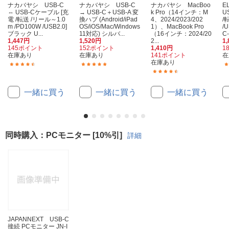
ナカバヤシ USB-C
ナカバヤシ USB-C
ナカバヤシ MacBoo
E
⇔ USB-Cケーブル [充
→ USB-C＋USB-A 変
k Pro（14インチ：M
U
電 /転送 /リール～1.0
換ハブ (Android/iPad
4、2024/2023/202
/
m /PD100W /USB2.0]
OS/iOS/Mac/Windows
1）、MacBook Pro
/
ブラック U...
11対応) シルバ...
（16インチ：2024/20
C
1,447円
1,520円
2...
1
145ポイント
152ポイント
1,410円
1
在庫あり
在庫あり
141ポイント
在
在庫あり
(4)
(1)
(10)
一緒に買う
一緒に買う
一緒に買う
同時購入：PCモニター [10%引]
詳細
JAPANNEXT USB-C
接続 PCモニター JN-I