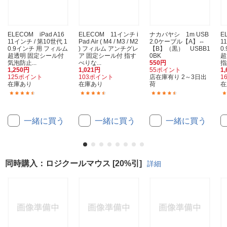
ELECOM iPad A16
ELECOM 11インチ i
ナカバヤシ 1m USB
E
11インチ / 第10世代 1
Pad Air ( M4 / M3 / M2
2.0ケーブル【A】⇔
1
0.9インチ 用 フィルム
) フィルム アンチグレ
【B】（黒） USBB1
0
超透明 固定シール付
ア 固定シール付 指す
0BK
超
気泡防止...
べりな...
550円
指
1,250円
1,021円
55ポイント
1
125ポイント
103ポイント
店在庫有り 2～3日出
1
在庫あり
在庫あり
荷
在
(6)
(3)
(84)
一緒に買う
一緒に買う
一緒に買う
同時購入：ロジクールマウス [20%引]
詳細