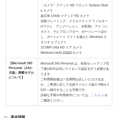
〔カメラ〕クアッド HD フロント Surface Studi
o カメラ
超広角 1440p クアッド HD カメラ
自動フレーミング、クリエイティブ フィルター
(ｲラスト、アニメーション、水彩画)、アイ コン
タクト、テレプロンプター、ポートレートぼか
し、ポートレート ライトを備えた Windows ス
タジオ エフェクト
10.5MP Ultra HD リア カメラ
Windows Hello 顔認証カメラ
【Microsoft 365
Microsoft 365 Personal は、初回セットアップ完
Personal（24か
了後180日以内にライセンス認証を行う必要があ
月版）搭載モデル
ります。
について】
ご利用開始後は一定期間お試しいただけるほ
か、ご希望に応じて永続ライセンス版の Office 2
024 へ移行することも可能です。
詳細な手順や利用条件については、
こちら
を
ご確認ください。
基本情報