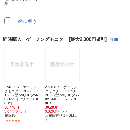
荷
一緒に買う
同時購入：ゲーミングモニター [最大2,000円値引]
詳細
ASROCK ゲーミン
ASROCK ゲーミン
グモニター PG27QFT
グモニター PG27QFT
1B [27型 /WQHD(256
2C [27型 /WQHD(256
0×1440） /ワイド /18
0×1440） /ワイド /18
0Hz]
0Hz]
30,770円
30,283円
3,077ポイント
3,029ポイント
在庫あり
店在庫有り 2～3日出
荷
(1)