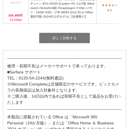
デューン EP2-19235 [Copilot+ PC /13.0型 /Wind
ows11 Home(Arm版) /Snapdragon X Elite /メモ
2
4.3
リ：16GB /SSD：1TB /M365 (24か月) or Office
326,480円
選択可能 /2024年12月モデル] 【在庫限り】
32,648pt
詳しく比較する
修理・初期不良はメーカーサポートで承っております。
■Surface サポート
TEL：0120-54-2244(無料通話)
※Microsoft Completeは店舗限定のサービスです。ビックカメ
ラの長期保証は加入対象外となります。
※ご購入後、14日以内であれば初期不良として返品をお受けい
たします
本製品に搭載されている Office は「Microsoft 365
Personal（24か月版）」または「Office Home ＆ Business