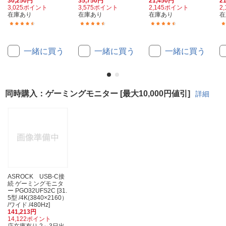
30,250円
35,750円
21,450円
2
3,025ポイント
3,575ポイント
2,145ポイント
2
在庫あり
在庫あり
在庫あり
在
(40)
(62)
(25)
一緒に買う
一緒に買う
一緒に買う
同時購入：ゲーミングモニター [最大10,000円値引]
詳細
ASROCK USB-C接
続 ゲーミングモニタ
ー PGO32UFS2C [31.
5型 /4K(3840×2160）
/ワイド /480Hz]
141,213円
14,122ポイント
店在庫有り 2～3日出