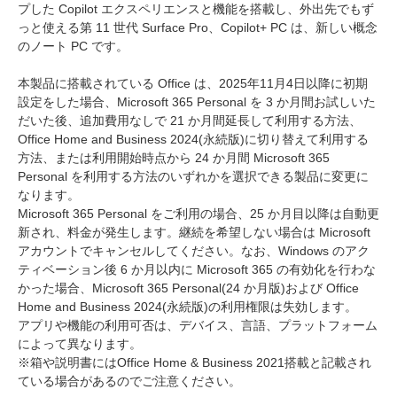
プした Copilot エクスペリエンスと機能を搭載し、外出先でもず
っと使える第 11 世代 Surface Pro、Copilot+ PC は、新しい概念
のノート PC です。
本製品に搭載されている Office は、2025年11月4日以降に初期
設定をした場合、Microsoft 365 Personal を 3 か月間お試しいた
だいた後、追加費用なしで 21 か月間延長して利用する方法、
Office Home and Business 2024(永続版)に切り替えて利用する
方法、または利用開始時点から 24 か月間 Microsoft 365
Personal を利用する方法のいずれかを選択できる製品に変更に
なります。
Microsoft 365 Personal をご利用の場合、25 か月目以降は自動更
新され、料金が発生します。継続を希望しない場合は Microsoft
アカウントでキャンセルしてください。なお、Windows のアク
ティベーション後 6 か月以内に Microsoft 365 の有効化を行わな
かった場合、Microsoft 365 Personal(24 か月版)および Office
Home and Business 2024(永続版)の利用権限は失効します。
アプリや機能の利用可否は、デバイス、言語、プラットフォーム
によって異なります。
※箱や説明書にはOffice Home & Business 2021搭載と記載され
ている場合があるのでご注意ください。