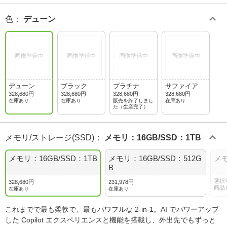
色
：
デューン
デューン
ブラック
プラチナ
サファイア
328,680円
328,680円
328,680円
328,680円
在庫あり
在庫あり
販売を終了しまし
在庫あり
た（生産完了）
メモリ/ストレージ(SSD)
：
メモリ：16GB/SSD：1TB
メモリ：16GB/SSD：1TB
メモリ：16GB/SSD：512G
メモ
B
選択
328,680円
231,978円
商品
在庫あり
在庫あり
これまでで最も柔軟で、最もパワフルな 2-in-1。AI でパワーアップ
した Copilot エクスペリエンスと機能を搭載し、外出先でもずっと