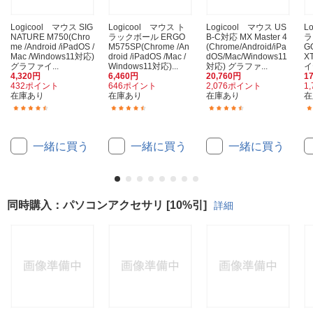
Logicool マウス SIG
Logicool マウス ト
Logicool マウス US
L
NATURE M750(Chro
ラックボール ERGO
B-C対応 MX Master 4
ラ
me /Android /iPadOS /
M575SP(Chrome /An
(Chrome/Android/iPa
G
Mac /Windows11対応)
droid /iPadOS /Mac /
dOS/Mac/Windows11
X
グラファイ...
Windows11対応)...
対応) グラファ...
イ
4,320円
6,460円
20,760円
1
432ポイント
646ポイント
2,076ポイント
1
在庫あり
在庫あり
在庫あり
在
(124)
(91)
(45)
一緒に買う
一緒に買う
一緒に買う
同時購入：パソコンアクセサリ [10%引]
詳細