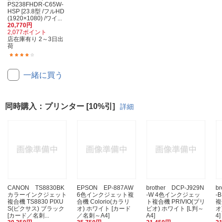
PS238FHDR-C65W-
HSP [23.8型 /フルHD
(1920×1080) /ワイ...
20,770円
2,077ポイント
店在庫有り 2～3日出
荷
(9)
一緒に買う
同時購入：プリンター [10%引]
詳細
CANON TS8830BK
EPSON EP-887AW
brother DCP-J929N
b
カラーインクジェット
6色インクジェット複
-W 4色インクジェッ
-
複合機 TS8830 PIXU
合機 Colorio(カラリ
ト複合機 PRIVIO(プリ
複
S(ピクサス) ブラック
オ) ホワイト [カード
ビオ) ホワイト [L判～
オ
[カード／名刺...
／名刺～A4]
A4]
4]