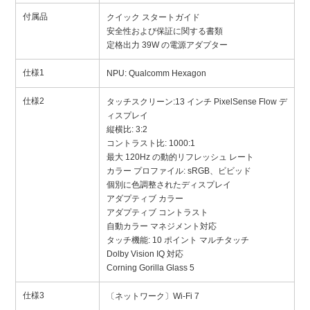
付属品
クイック スタートガイド
安全性および保証に関する書類
定格出力 39W の電源アダプター
仕様1
NPU: Qualcomm Hexagon
仕様2
タッチスクリーン:13 インチ PixelSense Flow デ
ィスプレイ
縦横比: 3:2
コントラスト比: 1000:1
最大 120Hz の動的リフレッシュ レート
カラー プロファイル: sRGB、ビビッド
個別に色調整されたディスプレイ
アダプティブ カラー
アダプティブ コントラスト
自動カラー マネジメント対応
タッチ機能: 10 ポイント マルチタッチ
Dolby Vision IQ 対応
Corning Gorilla Glass 5
仕様3
〔ネットワーク〕Wi-Fi 7