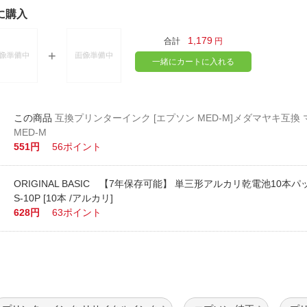
に購入
1,179
合計
円
一緒にカートに入れる
互換プリンターインク [エプソン MED-M]メダマヤキ互換 マ
MED-M
551円
56ポイント
ORIGINAL BASIC 【7年保存可能】 単三形アルカリ乾電池10本パッ
S-10P [10本 /アルカリ]
628円
63ポイント