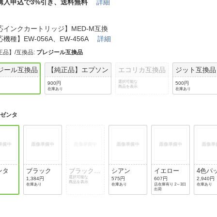
法
購入申込で3%引き、送料無料
詳細
よくある質問・お問合せ
I
ご利用規約
応インクカートリッジ】MED-M互換
機種】EW-056A、EW-456A
詳細
正品】/互換品
:
プレジール互換品
ジール互換品
【純正品】エプソン
エコリカ互換品
ジット互換品
E
選択可能な
900円
500円
商品を表示
在庫あり
在庫あり
マゼンタ
ンタ
ブラック
ブラック(2
シアン
イエロー
4色パ
個パック)
選択可能な
1,384円
575円
607円
2,940円
商品を表示
在庫あり
在庫あり
店在庫有り 2～3日
在庫あり
出荷