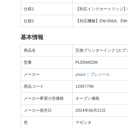
仕様1
【対応インクカートリッジ】M
仕様2
【対応機種】EW-056A、EW-
基本情報
商品名
互換プリンターインク [エプソン
型番
PLEEMEDM
メーカー
plaisir｜プレジール
商品コード
12957796
メーカー希望小売価格
オープン価格
メーカー発売日
2024年06月21日
色
マゼンタ