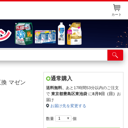
カート
店舗サービス
ット取り置き
イントカードWEB登録
通常購入
互換 マゼン
舗情報・店舗一覧
送料無料、
あと17時間53分以内のご注文
で
東京都豊島区東池袋
に
8月9日（日）
お
取り寄せ品入荷状況照会
届け
お届け先を変更する
数量
個