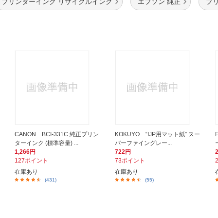
プリンターインク リサイクルインク
エプソン 純正
プ
CANON BCI-331C 純正プリン
KOKUYO “IJP用マット紙” スー
ターインク (標準容量) ...
パーファイングレー...
1,266円
722円
127ポイント
73ポイント
在庫あり
在庫あり
(431)
(55)