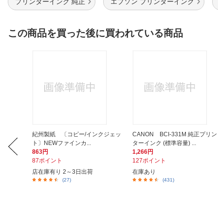
プリンターインク 純正
エプソン プリンターインク
この商品を買った後に買われている商品
ップ 延長
紀州製紙 〔コピー/インクジェッ
CANON BCI-331M 純正プリン
ト〕NEWファインカ...
ターインク (標準容量) ...
863円
1,266円
87ポイント
127ポイント
店在庫有り 2～3日出荷
在庫あり
(27)
(431)