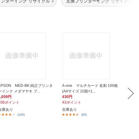
リンターインク リサイクル
互換プリンターインク リサイクル
EPSON MED-BK 純正プリンタ
A-one マルチカード 名刺 100枚
EPSO
ーインク メダマヤキ ブ...
(A4サイズ 10面×1...
500枚）
2,059円
430円
880円
206ポイント
43ポイント
88ポイ
在庫あり
在庫あり
在庫あ
(195)
(95)