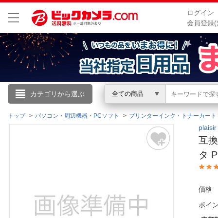
ログイン
会員登録(
こんにちは
カテゴリから選ぶ
全ての商品
ログイン
トップ
パソコン・周辺機器・PCソフト
プリンターインク・トナーカート
plai
互換
新規会員登録
タ P
会員メニュー
価格
お買いもの履歴
ポイ
閲覧履歴