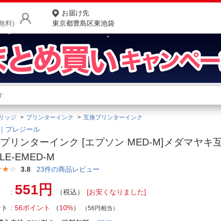
お届け先
無料)
東京都豊島区東池袋
商品をさがす
ランキングからさがす
ネ
リッジ
プリンターインク
互換プリンターインク
カテゴリ一覧からさがす
ポ
sir｜プレジール
プリンターインク [エプソン MED-M]メダマヤキ
店
LE-EMED-M
お
3.8
23
件の商品レビュー
お客様サポート
551円
（税込）
[お安くなりました]
ント
56ポイント
（
10%
）
ご利用ガイド
（56円相当）