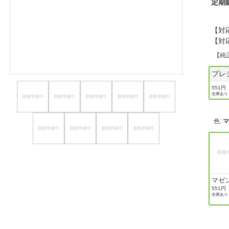
定期
ほしいもの
【対
お知らせ
【対応
【純
プレ
551円
在庫あり
色
:
マゼ
551円
在庫あり