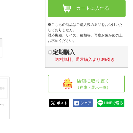
人窓口
カートに入れる
R情報
※こちらの商品はご購入後の返品をお受けいた
しておりません。
対応機種、サイズ、種類等、再度お確かめの上
お求めください。
nglish / 中文
定期購入
送料無料、通常購入より3%引き
店舗に取り置く
（在庫・展示一覧）
ポスト
シェア
LINEで送る
ック