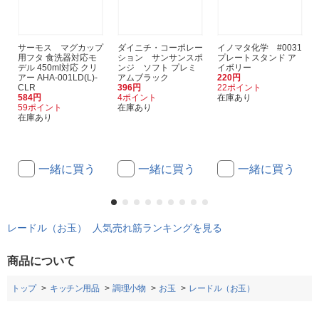
サーモス マグカップ
ダイニチ・コーポレー
イノマタ化学 #0031
用フタ 食洗器対応モ
ション サンサンスポ
プレートスタンド ア
デル 450ml対応 クリ
ンジ ソフト プレミ
イボリー
アー AHA-001LD(L)-
アムブラック
220円
CLR
396円
22ポイント
584円
4ポイント
在庫あり
59ポイント
在庫あり
在庫あり
一緒に買う
一緒に買う
一緒に買う
レードル（お玉） 人気売れ筋ランキングを見る
商品について
トップ
キッチン用品
調理小物
お玉
レードル（お玉）