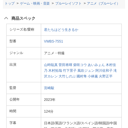
トップ
ゲーム・映画・音楽
ブルーレイソフト
アニメ（ブルーレイ）
商品スペック
シリーズ名/愛称
君たちはどう生きるか
型番
VWBS-7551
ジャンル
アニメ・特撮
出演
山時聡真
菅田将暉
柴咲コウ
あいみょん
木村佳
乃
木村拓哉
竹下景子
風吹ジュン
阿川佐和子
滝
沢カレン
大竹しのぶ
國村隼
小林薫
火野正平
監督
宮崎駿
公開年
2023年
時間
124分
字幕
日本語/英語/フランス語/スペイン語/韓国語/中国