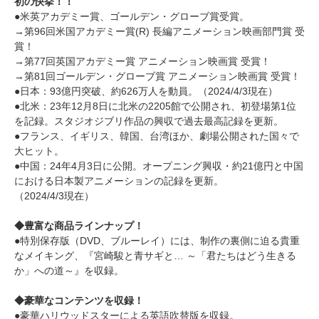
初の快挙！！
●米英アカデミー賞、ゴールデン・グローブ賞受賞。
→第96回米国アカデミー賞(R) 長編アニメーション映画部門賞 受
賞！
→第77回英国アカデミー賞 アニメーション映画賞 受賞！
→第81回ゴールデン・グローブ賞 アニメーション映画賞 受賞！
●日本：93億円突破、約626万人を動員。（2024/4/3現在）
●北米：23年12月8日に北米の2205館で公開され、初登場第1位
を記録。スタジオジブリ作品の興収で過去最高記録を更新。
●フランス、イギリス、韓国、台湾ほか、劇場公開された国々で
大ヒット。
●中国：24年4月3日に公開。オープニング興収・約21億円と中国
における日本製アニメーションの記録を更新。
（2024/4/3現在）
◆豊富な商品ラインナップ！
●特別保存版（DVD、ブルーレイ）には、制作の裏側に迫る貴重
なメイキング、『宮崎駿と青サギと… ～「君たちはどう生きる
か」への道～』を収録。
◆豪華なコンテンツを収録！
●豪華ハリウッドスターによる英語吹替版を収録。