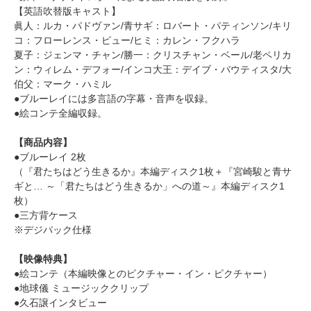
【英語吹替版キャスト】
眞人：ルカ・パドヴァン/青サギ：ロバート・パティンソン/キリ
コ：フローレンス・ピュー/ヒミ：カレン・フクハラ
夏子：ジェンマ・チャン/勝一：クリスチャン・ベール/老ペリカ
ン：ウィレム・デフォー/インコ大王：デイブ・バウティスタ/大
伯父：マーク・ハミル
●ブルーレイには多言語の字幕・音声を収録。
●絵コンテ全編収録。
【商品内容】
●ブルーレイ 2枚
（『君たちはどう生きるか』本編ディスク1枚＋『宮崎駿と青サ
ギと… ～「君たちはどう生きるか」への道～』本編ディスク1
枚）
●三方背ケース
※デジパック仕様
【映像特典】
●絵コンテ（本編映像とのピクチャー・イン・ピクチャー）
●地球儀 ミュージッククリップ
●久石譲インタビュー