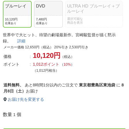
ブルーレイ
DVD
ULTRA HD ブルーレイ＋ブ
ルーレイ
選択可能な
10,120円
7,480円
商品を表示
在庫あり
在庫あり
世界中で大ヒット、待望の劇場最新作。宮崎駿監督が描く黙示
録。
詳細
メーカー価格 12,650円（税込） 20%引き 2,530円引き
10,120円
価格
（税込）
ポイント
1,012ポイント
（
10%
）
（1,012円相当）
送料無料、
あと
8時間1分以内
のご注文で
東京都豊島区東池袋
に
8
月8日（土）
お届け
お届け先を変更する
数量
個
1