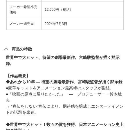
メーカー希望小売
12,650円（税込）
価格
メーカー発売日
2024年7月3日
商品の特徴
世界中で大ヒット、待望の劇場最新作。宮崎駿監督が描く黙示
録。
【作品概要】
◆あれから10年 ― 待望の劇場最新作、宮崎駿監督が描く黙示録
●豪華キャスト＆アニメーション最高峰のスタッフが集結。
●「映画の原点に帰りたかった」 ― プロデューサー・鈴木敏
夫
→ “宣伝をしない”宣伝により、期待感を醸成しエンターテイメン
トの話題を席巻。
◆世界中で大ヒット！数々の賞を獲得、日本アニメーション史上