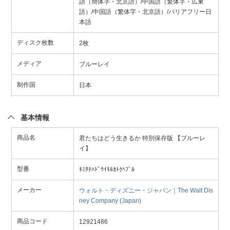
語（簡体字・北京語）/中国語（繁体字・広東
語）/中国語（繁体字・北京語）/バリアフリー日
本語
ディスク枚数
2枚
メディア
ブルーレイ
制作国
日本
基本情報
商品名
君たちはどう生きるか 特別保存版 【ブルーレ
イ】
型番
ｷﾐﾀﾁﾊﾄﾞｳｲｷﾙｶﾄｸﾍﾌﾞﾙ
メーカー
ウォルト・ディズニー・ジャパン｜The Walt Dis
ney Company (Japan)
商品コード
12921486