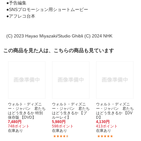
●予告編集
●SNSプロモーション用ショートムービー
●アフレコ台本
(C) 2023 Hayao Miyazaki/Studio Ghibli (C) 2024 NHK
この商品を見た人は、こちらの商品も見ています
ウォルト・ディズニ
ウォルト・ディズニ
ウォルト・ディズニ
ー・ジャパン 君たち
ー・ジャパン 君たち
ー・ジャパン 君たち
はどう生きるか 特別
はどう生きるか 【ブ
はどう生きるか 【DV
保存版 【DVD】
ルーレイ】
D】
7,480円
5,980円
4,130円
748ポイント
598ポイント
413ポイント
在庫あり
在庫あり
在庫あり
(5)
(5)