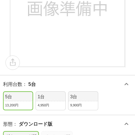
利用台数
：
5台
5台
1台
3台
13,200円
4,950円
9,900円
形態
：
ダウンロード版