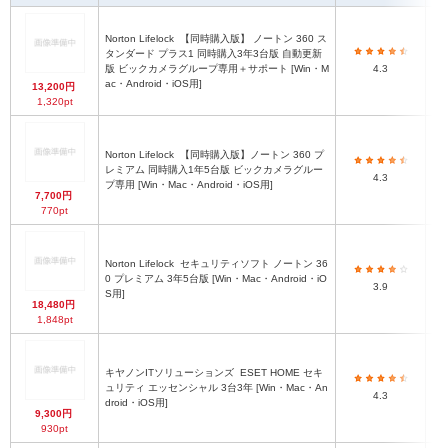
Norton Lifelock
【同時購入版】 ノートン 360 ス
タンダード プラス1 同時購入3年3台版 自動更新
プ
版 ビックカメラグループ専用＋サポート [Win・M
4.3
ac・Android・iOS用]
13,200円
1,320pt
Norton Lifelock
【同時購入版】ノートン 360 プ
レミアム 同時購入1年5台版 ビックカメラグルー
4.3
プ専用 [Win・Mac・Android・iOS用]
7,700円
770pt
Norton Lifelock
セキュリティソフト ノートン 36
0 プレミアム 3年5台版 [Win・Mac・Android・iO
3.9
S用]
18,480円
1,848pt
キヤノンITソリューションズ
ESET HOME セキ
ュリティ エッセンシャル 3台3年 [Win・Mac・An
4.3
droid・iOS用]
9,300円
930pt