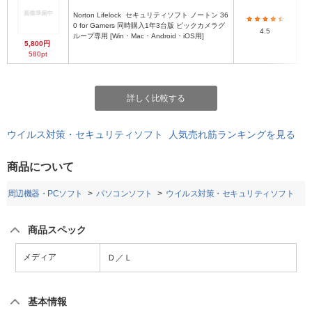
Norton Lifelock
セキュリティソフト ノートン 36
0 for Gamers 同時購入1年3台版 ビックカメラグ
4.5
ループ専用 [Win・Mac・Android・iOS用]
5,800円
580pt
詳しく比較する
ウイルス対策・セキュリティソフト 人気売れ筋ランキングを見る
商品について
・周辺機器・PCソフト
パソコンソフト
ウイルス対策・セキュリティソフト
商品スペック
メディア
Ｄ／Ｌ
基本情報