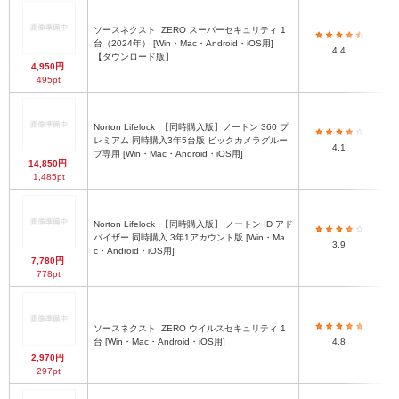
ソースネクスト
ZERO スーパーセキュリティ 1
台（2024年） [Win・Mac・Android・iOS用]
4.4
【ダウンロード版】
4,950円
495pt
Norton Lifelock
【同時購入版】ノートン 360 プ
レミアム 同時購入3年5台版 ビックカメラグルー
4.1
プ専用 [Win・Mac・Android・iOS用]
14,850円
1,485pt
Norton Lifelock
【同時購入版】 ノートン ID アド
バイザー 同時購入 3年1アカウント版 [Win・Ma
プ
3.9
c・Android・iOS用]
7,780円
778pt
ソースネクスト
ZERO ウイルスセキュリティ 1
台 [Win・Mac・Android・iOS用]
4.8
2,970円
297pt