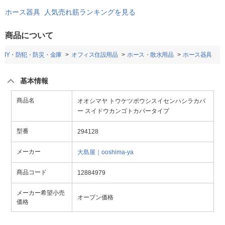
ホース器具 人気売れ筋ランキングを見る
商品について
DIY・防犯・防災・金庫
オフィス住設用品
ホース・散水用品
ホース器具
基本情報
商品名
オオシマヤ トウケツボウシスイセンハシラカバ
ー スイドウカンゴトカバータイプ
型番
294128
メーカー
大島屋｜ooshima-ya
商品コード
12884979
メーカー希望小売
オープン価格
価格