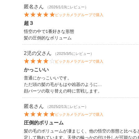
匿名
さん
（2026/1/19にレビュー）
ビックカメラグループで購入
超３
悟空の中で1番好きな形態
髪の圧倒的なボリューム
2児の父
さん
（2025/3/5にレビュー）
ビックカメラグループで購入
かっこいい
普通にかっこいいです。
ただ頭の髪の毛がもはや凶器のように…
顔パーツの取り替えの時に苦戦します。
匿名
さん
（2025/2/13にレビュー）
ビックカメラグループで購入
圧倒的ボリューム
髪の毛のボリュームが凄まじく、他の悟空の形態と比べる
定して飾れています。天使の輪っかの付け外しが可能なの