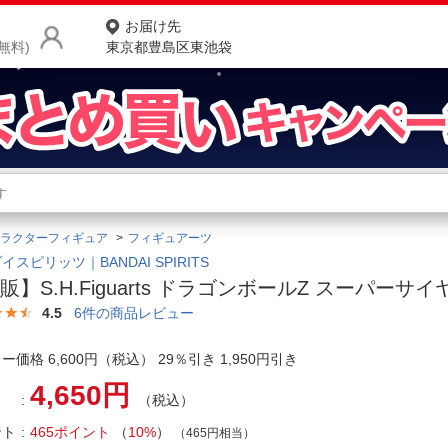
お届け先
無料)
東京都豊島区東池袋
商品をさがす
ランキングからさがす
ネ
ラクターフィギュア
フィギュアーツ
カテゴリ一覧からさがす
ポ
イスピリッツ｜BANDAI SPIRITS
販】S.H.Figuarts ドラゴンボールZ スーパーサ
店
4.5
6
件の商品レビュー
お
ー価格 6,600円（税込） 29％引き 1,950円引き
お客様サポート
4,650円
（税込）
ご利用ガイド
ント
465ポイント
（
10%
）
（465円相当）