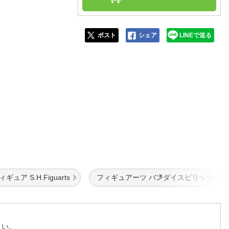
人窓口
R情報
ポスト
シェア
LINEで送る
nglish / 中文
ア S.H.Figuarts
フィギュアーツ バンダイスピリッツ
さい。