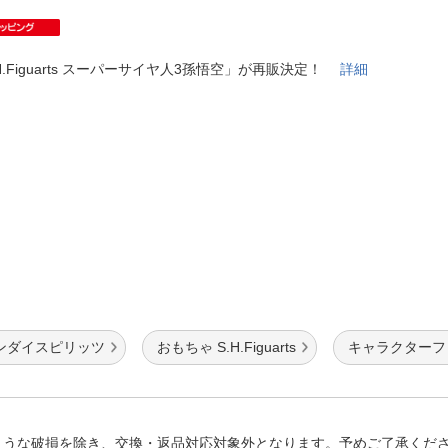
法
よくある質問・お問合せ
I
ご利用規約
H.Figuarts スーパーサイヤ人3孫悟空」が再販決定！
詳細
E
ンダイスピリッツ
おもちゃ S.H.Figuarts
キャラクターフィギュ
ような破損を除き、交換・返品対応対象外となります。予めご了承くだ