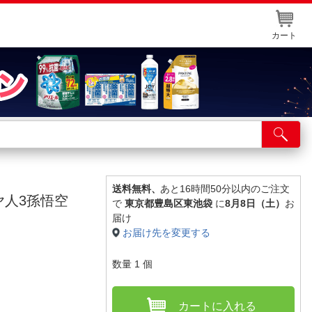
カート
店舗サービス
ット取り置き
イントカードWEB登録
送料無料、
あと16時間50分以内のご注文
イヤ人3孫悟空
で
東京都豊島区東池袋
に
8月8日（土）
お
舗情報・店舗一覧
届け
お届け先を変更する
取り寄せ品入荷状況照会
数量
1
個
カートに入れる