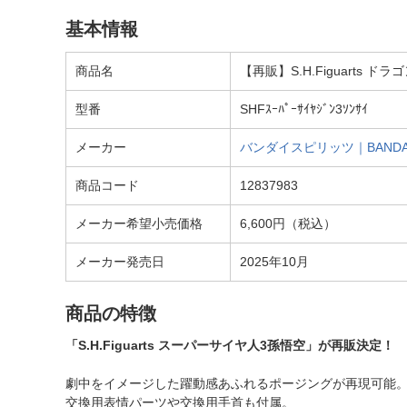
基本情報
商品名
【再販】S.H.Figuarts
型番
SHFｽｰﾊﾟｰｻｲﾔｼﾞﾝ3ｿﾝｻｲ
メーカー
バンダイスピリッツ｜BANDAI 
商品コード
12837983
メーカー希望小売価格
6,600円（税込）
メーカー発売日
2025年10月
商品の特徴
「S.H.Figuarts スーパーサイヤ人3孫悟空」が再販決定！
劇中をイメージした躍動感あふれるポージングが再現可能
交換用表情パーツや交換用手首も付属。