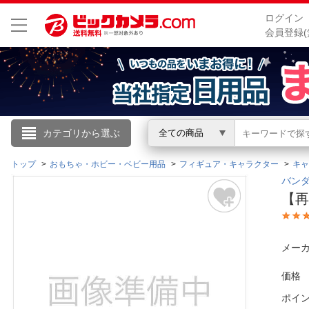
ログイン
会員登録(
こんにちは
カテゴリから選ぶ
全ての商品
ログイン
トップ
おもちゃ・ホビー・ベビー用品
フィギュア・キャラクター
キャ
バンダ
【再
新規会員登録
会員メニュー
メーカ
お買いもの履歴
価格
ポイ
閲覧履歴