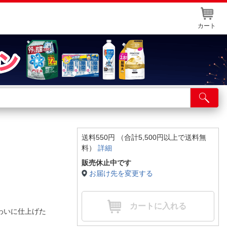
カート
店舗サービス
ット取り置き
イントカードWEB登録
送料550円 （合計5,500円以上で送料無
料）
詳細
舗情報・店舗一覧
販売休止中です
取り寄せ品入荷状況照会
お届け先を変更する
カートに入れる
わいに仕上げた