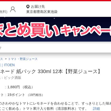
お届け先
無料)
東京都豊島区東池袋
商品をさがす
ランキングからさがす
ネ
ス
トマト・野菜ジュース
カテゴリ一覧からさがす
ポ
｜ITOEN
ネード 紙パック 330ml 12本【野菜ジュース】
店
元：ビック酒販
お
1,880円
（税込）
お客様サポート
ント
19ポイント
（19円相当）
のさわやかなトマトにレモネードを合わせることで、すっきりとした味
ご利用ガイド
くごく飲める」トマト果汁入り飲料（清涼飲料水）です。
詳細