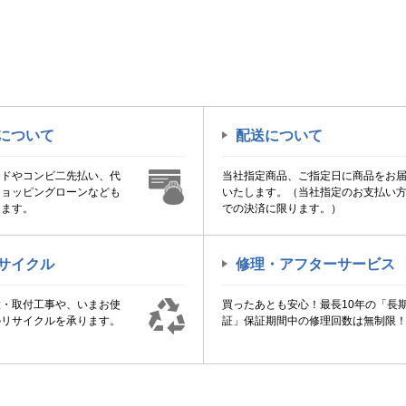
について
配送について
ードやコンビ二先払い、代
当社指定商品、ご指定日に商品をお
ショッピングローンなども
いたします。（当社指定のお支払い
けます。
での決済に限ります。）
サイクル
修理・アフターサービス
置・取付工事や、いまお使
買ったあとも安心！最長10年の「長
のリサイクルを承ります。
証」保証期間中の修理回数は無制限