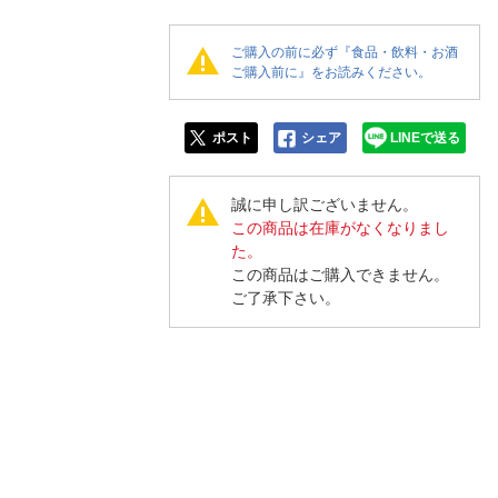
人窓口
R情報
ご購入の前に必ず『食品・飲料・お酒
ご購入前に』をお読みください。
ポスト
シェア
LINEで送る
nglish / 中文
誠に申し訳ございません。
この商品は在庫がなくなりまし
た。
この商品はご購入できません。
ご了承下さい。