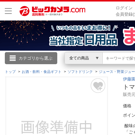
ログイン
会員登録(
こんにちは
カテゴリから選ぶ
全ての商品
ログイン
トップ
お酒・飲料・食品ギフト
ソフトドリンク
ジュース・野菜ジュー
伊藤園
トマ
新規会員登録
販売
価格
会員メニュー
ポイ
お買いもの履歴
酸味
閲覧履歴
「ご