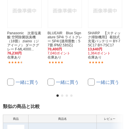
Panasonic 次亜塩素
BLUEAIR Blue Sign
SHARP 【スティッ
酸 空間除菌脱臭機
ature SP4i ライトグレ
ク掃除機用】 着脱式
（18畳） ziaino（ジ
ー SP4I [適用畳数：5
充電バッテリー BY-7
アイーノ） ダークグ
7畳 /PM2.5対応]
SC17 BY-7SC17
レー F-ML4000...
70,400円
13,640円
76,230円
7,040ポイント
1,364ポイント
在庫あり
在庫あり
在庫あり
(27)
(1)
(3)
一緒に買う
一緒に買う
一緒に買う
類似の商品と比較
商品
商品名
レビュー
本