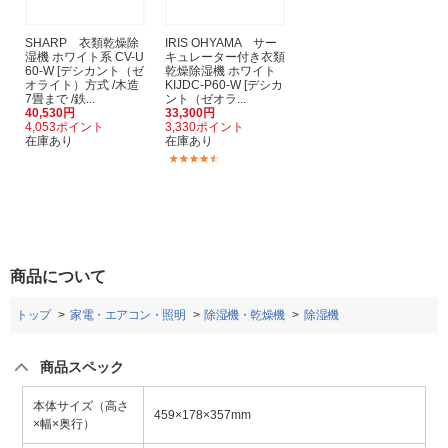
SHARP 衣類乾燥除
IRIS OHYAMA サー
湿機 ホワイト系 CV-U
キュレーター付き衣類
60-W [デシカント（ゼ
乾燥除湿機 ホワイト
オライト）方式 /木造
KIJDC-P60-W [デシカ
7畳まで /鉄...
ント（ゼオラ...
40,530円
33,300円
4,053ポイント
3,330ポイント
在庫あり
在庫あり
(7)
商品について
トップ
家電・エアコン・照明
除湿機・乾燥機
除湿機
商品スペック
本体サイズ（高さ
459×178×357mm
×幅×奥行）