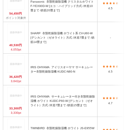
Panasonic
衣類乾燥除湿機 クリスタルホワイト
F-YEX90D-W [エコ・ハイブリッド方式 /木造10
4.5
畳まで /鉄筋20畳まで]
54,450円
ポイント対象外
SHARP
衣類乾燥除湿機 ホワイト系 CV-U60-W
[デシカント（ゼオライト）方式 /木造7畳まで /鉄
-
筋14畳まで]
40,530円
4,053pt
IRIS OHYAMA
アイリスオーヤマ サーキュレー
ター衣類乾燥除湿機 KIJDC-N80-N
4.5
36,420円
3,642pt
IRIS OHYAMA
サーキュレーター付き衣類乾燥除
湿機 ホワイト KIJDC-P60-W [デシカント（ゼオ
4.7
ライト）方式 /木造7畳まで /鉄筋15畳まで]
33,300円
3,330pt
TWINBIRD
衣類乾燥除湿機 ホワイト JS-E955W