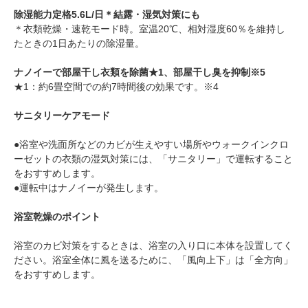
除湿能力定格5.6L/日＊結露・湿気対策にも
＊衣類乾燥・速乾モード時。室温20℃、相対湿度60％を維持し
たときの1日あたりの除湿量。
ナノイーで部屋干し衣類を除菌★1、部屋干し臭を抑制※5
★1：約6畳空間での約7時間後の効果です。※4
サニタリーケアモード
●浴室や洗面所などのカビが生えやすい場所やウォークインクロ
ーゼットの衣類の湿気対策には、「サニタリー」で運転すること
をおすすめします。
●運転中はナノイーが発生します。
浴室乾燥のポイント
浴室のカビ対策をするときは、浴室の入り口に本体を設置してく
ださい。浴室全体に風を送るために、「風向上下」は「全方向」
をおすすめします。