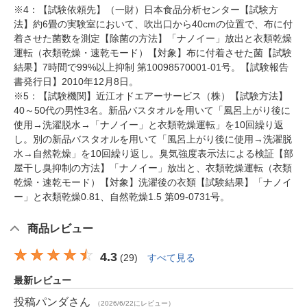
※4：【試験依頼先】（一財）日本食品分析センター【試験方
法】約6畳の実験室において、吹出口から40cmの位置で、布に付
着させた菌数を測定【除菌の方法】「ナノイー」放出と衣類乾燥
運転（衣類乾燥・速乾モード）【対象】布に付着させた菌【試験
結果】7時間で99%以上抑制 第10098570001-01号。【試験報告
書発行日】2010年12月8日。
※5：【試験機関】近江オドエアーサービス（株）【試験方法】
40～50代の男性3名。新品バスタオルを用いて「風呂上がり後に
使用→洗濯脱水→「ナノイー」と衣類乾燥運転」を10回繰り返
し。別の新品バスタオルを用いて「風呂上がり後に使用→洗濯脱
水→自然乾燥」を10回繰り返し。臭気強度表示法による検証【部
屋干し臭抑制の方法】「ナノイー」放出と、衣類乾燥運転（衣類
乾燥・速乾モード）【対象】洗濯後の衣類【試験結果】「ナノイ
ー」と衣類乾燥0.81、自然乾燥1.5 第09-0731号。
商品レビュー
4.3
(
29
)
すべて見る
最新レビュー
投稿パンダ
さん
（2026/6/22にレビュー）