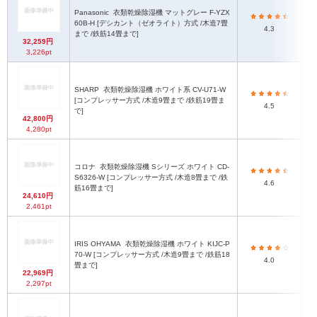
Panasonic
衣類乾燥除湿機 マットグレー F-YZX
60B-H [デシカント（ゼオライト）方式 /木造7畳
4.3
まで /鉄筋14畳まで]
32,259円
3,226pt
SHARP
衣類乾燥除湿機 ホワイト系 CV-U71-W
[コンプレッサー方式 /木造9畳まで /鉄筋19畳ま
4.5
で]
42,800円
4,280pt
コロナ
衣類乾燥除湿機 Sシリーズ ホワイト CD-
S6326-W [コンプレッサー方式 /木造8畳まで /鉄
高さ
4.6
筋16畳まで]
24,610円
2,461pt
IRIS OHYAMA
衣類乾燥除湿機 ホワイト KIJC-P
70-W [コンプレッサー方式 /木造9畳まで /鉄筋18
4.0
畳まで]
22,969円
2,297pt