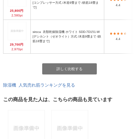
[コンプレッサー方式 /木造9畳まで /鉄筋18畳ま
4.4
で]
25,800円
2,580pt
siroca
衣類乾燥除湿機 ホワイト SDD-7D151-W
[デシカント（ゼオライト）方式 /木造9畳まで /鉄
4.4
筋18畳まで]
29,700円
2,970pt
詳しく比較する
除湿機 人気売れ筋ランキングを見る
この商品を見た人は、こちらの商品も見ています