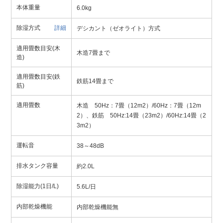
本体重量
6.0kg
除湿方式
詳細
デシカント（ゼオライト）方式
適用畳数目安(木
木造7畳まで
造)
適用畳数目安(鉄
鉄筋14畳まで
筋)
適用畳数
木造 50Hz：7畳（12m2）/60Hz：7畳（12m
2）、鉄筋 50Hz:14畳（23m2）/60Hz:14畳（2
3m2）
運転音
38～48dB
排水タンク容量
約2.0L
除湿能力(1日/L)
5.6L/日
内部乾燥機能
内部乾燥機能無