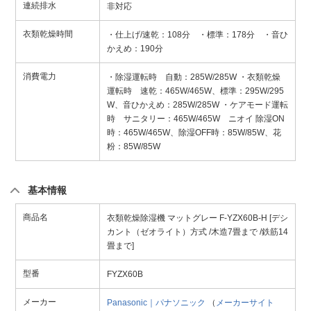
連続排水
非対応
衣類乾燥時間
・仕上げ/速乾：108分 ・標準：178分 ・音ひ
かえめ：190分
消費電力
・除湿運転時 自動：285W/285W ・衣類乾燥
運転時 速乾：465W/465W、標準：295W/295
W、音ひかえめ：285W/285W ・ケアモード運転
時 サニタリー：465W/465W ニオイ 除湿ON
時：465W/465W、除湿OFF時：85W/85W、花
粉：85W/85W
基本情報
商品名
衣類乾燥除湿機 マットグレー F-YZX60B-H [デシ
カント（ゼオライト）方式 /木造7畳まで /鉄筋14
畳まで]
型番
FYZX60B
メーカー
Panasonic｜パナソニック
（
メーカーサイト