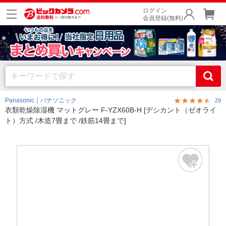
ログイン
会員登録(無料)
Panasonic｜パナソニック
29
衣類乾燥除湿機 マットグレー F-YZX60B-H [デシカント（ゼオライ
ト）方式 /木造7畳まで /鉄筋14畳まで]