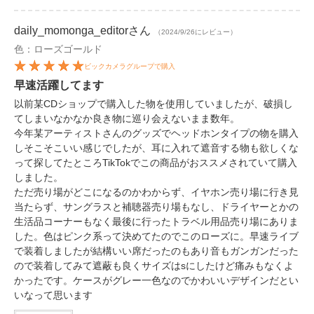
daily_momonga_editor
さん
（2024/9/26にレビュー）
色：ローズゴールド
ビックカメラグループで購入
早速活躍してます
以前某CDショップで購入した物を使用していましたが、破損し
てしまいなかなか良き物に巡り会えないまま数年。
今年某アーティストさんのグッズでヘッドホンタイプの物を購入
しそこそこいい感じでしたが、耳に入れて遮音する物も欲しくな
って探してたところTikTokでこの商品がおススメされていて購入
しました。
ただ売り場がどこになるのかわからず、イヤホン売り場に行き見
当たらず、サングラスと補聴器売り場もなし、ドライヤーとかの
生活品コーナーもなく最後に行ったトラベル用品売り場にありま
した。色はピンク系って決めてたのでこのローズに。早速ライブ
で装着しましたが結構いい席だったのもあり音もガンガンだった
ので装着してみて遮蔽も良くサイズはsにしたけど痛みもなくよ
かったです。ケースがグレー一色なのでかわいいデザインだとい
いなって思います