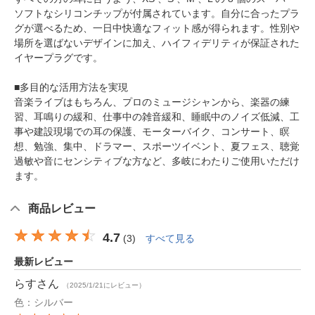
ソフトなシリコンチップが付属されています。自分に合ったプラ
グが選べるため、一日中快適なフィット感が得られます。性別や
場所を選ばないデザインに加え、ハイフィデリティが保証された
イヤープラグです。
■多目的な活用方法を実現
音楽ライブはもちろん、プロのミュージシャンから、楽器の練
習、耳鳴りの緩和、仕事中の雑音緩和、睡眠中のノイズ低減、工
事や建設現場での耳の保護、モーターバイク、コンサート、瞑
想、勉強、集中、ドラマー、スポーツイベント、夏フェス、聴覚
過敏や音にセンシティブな方など、多岐にわたりご使用いただけ
ます。
商品レビュー
4.7
(
3
)
すべて見る
最新レビュー
らす
さん
（2025/1/21にレビュー）
色：シルバー