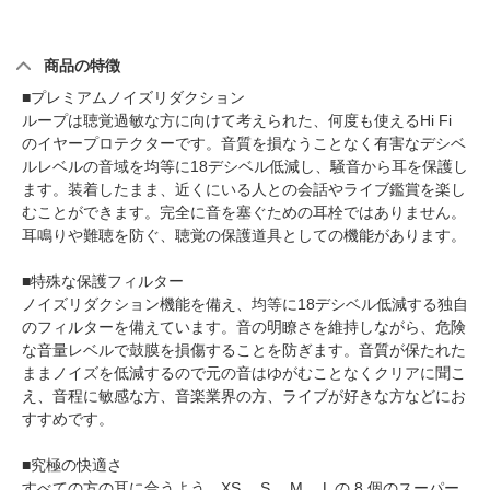
商品の特徴
■プレミアムノイズリダクション
ループは聴覚過敏な方に向けて考えられた、何度も使えるHi Fi
のイヤープロテクターです。音質を損なうことなく有害なデシベ
ルレベルの音域を均等に18デシベル低減し、騒音から耳を保護し
ます。装着したまま、近くにいる人との会話やライブ鑑賞を楽し
むことができます。完全に音を塞ぐための耳栓ではありません。
耳鳴りや難聴を防ぐ、聴覚の保護道具としての機能があります。
■特殊な保護フィルター
ノイズリダクション機能を備え、均等に18デシベル低減する独自
のフィルターを備えています。音の明瞭さを維持しながら、危険
な音量レベルで鼓膜を損傷することを防ぎます。音質が保たれた
ままノイズを低減するので元の音はゆがむことなくクリアに聞こ
え、音程に敏感な方、音楽業界の方、ライブが好きな方などにお
すすめです。
■究極の快適さ
すべての方の耳に合うよう、XS 、S 、M 、L の 8 個のスーパー