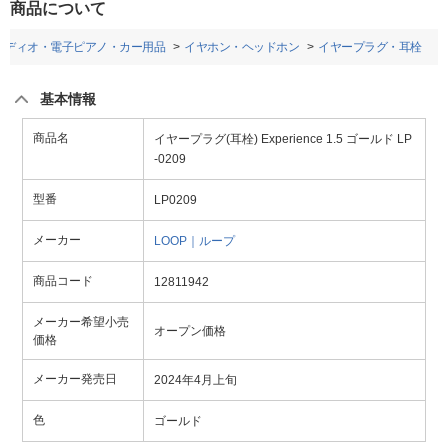
商品について
ーディオ・電子ピアノ・カー用品
イヤホン・ヘッドホン
イヤープラグ・耳栓
基本情報
商品名
イヤープラグ(耳栓) Experience 1.5 ゴールド LP
-0209
型番
LP0209
メーカー
LOOP｜ループ
商品コード
12811942
メーカー希望小売
オープン価格
価格
メーカー発売日
2024年4月上旬
色
ゴールド