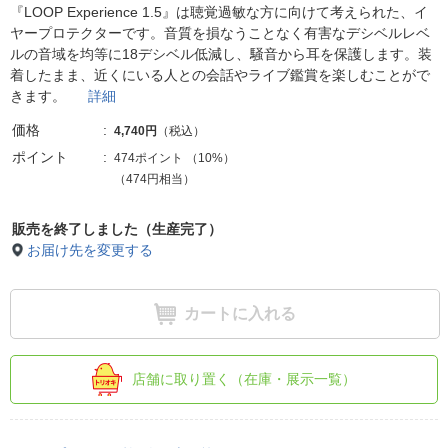
『LOOP Experience 1.5』は聴覚過敏な方に向けて考えられた、イ
ヤープロテクターです。音質を損なうことなく有害なデシベルレベ
ルの音域を均等に18デシベル低減し、騒音から耳を保護します。装
着したまま、近くにいる人との会話やライブ鑑賞を楽しむことがで
きます。
詳細
価格
4,740円
（税込）
ポイント
474ポイント
（
10%
）
（474円相当）
販売を終了しました（生産完了）
お届け先を変更する
カートに入れる
店舗に取り置く（在庫・展示一覧）