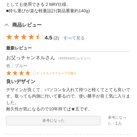
としても使用できる２WAY仕様。
■持ち運びが楽な軽量設計(製品重量約140g)
商品レビュー
4.5
(
2
)
すべて見る
最新レビュー
お父っチャンネル
さん
（2025/10/2にレビュー）
色：ブルー
ビックカメラグループで購入
良いデザイン
デザインが良くて、パソコンを入れて持つと軽くてとても良いで
す。取っても内側に付いて要るので、使い勝手が良く気に入りま
した。
耐久性が気になるので10年持てば★五です。
参考になっ
参考になった
1人
た：