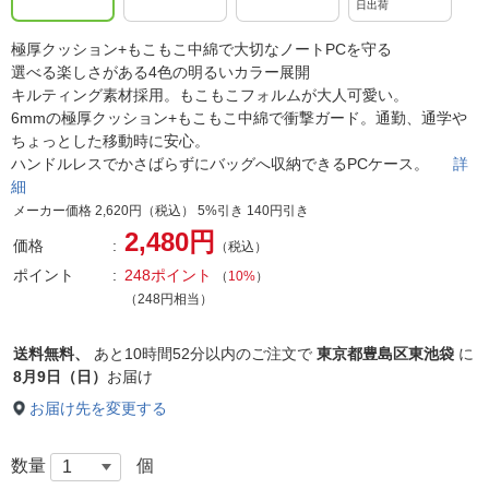
日出荷
極厚クッション+もこもこ中綿で大切なノートPCを守る
選べる楽しさがある4色の明るいカラー展開
キルティング素材採用。もこもこフォルムが大人可愛い。
6mmの極厚クッション+もこもこ中綿で衝撃ガード。通勤、通学や
ちょっとした移動時に安心。
ハンドルレスでかさばらずにバッグへ収納できるPCケース。
詳
細
メーカー価格 2,620円（税込） 5%引き 140円引き
2,480円
価格
（税込）
ポイント
248ポイント
（
10%
）
（248円相当）
送料無料、
あと
10時間52分以内
のご注文で
東京都豊島区東池袋
に
8月9日（日）
お届け
お届け先を変更する
数量
個