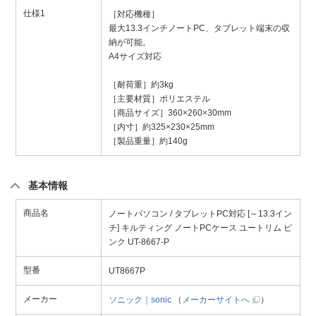
仕様1
［対応機種］
最大13.3インチノートPC、タブレット端末の収
納が可能。
A4サイズ対応
［耐荷重］約3kg
［主要材質］ポリエステル
［商品サイズ］360×260×30mm
［内寸］約325×230×25mm
［製品重量］約140g
基本情報
商品名
ノートパソコン / タブレットPC対応 [～13.3イン
チ] キルティング ノートPCケース ユートリム ピ
ンク UT-8667-P
型番
UT8667P
メーカー
ソニック｜sonic
（
メーカーサイトへ
）