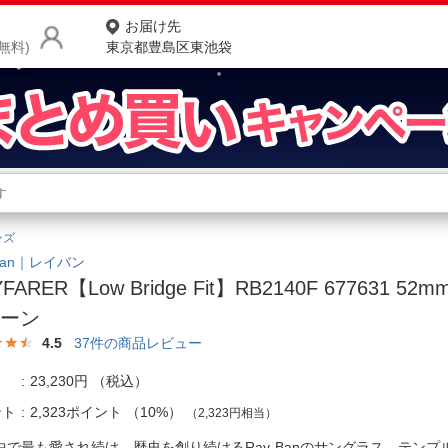
お届け先
無料)
東京都豊島区東池袋
商品をさがす
ランキングからさがす
ネ
ンズ
カテゴリ一覧からさがす
ポ
-Ban｜レイバン
FARER【Low Bridge Fit】RB2140F 677631 5
店
リーン
お
4.5
37
件の商品レビュー
お客様サポート
23,230円
（税込）
ント
2,323ポイント
（
10%
）
（2,323円相当）
ご利用ガイド
中で最も愛され続け、歴史を創り続けるRay-Banのサングラス。テンプ