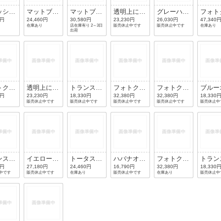
ッシュ
マットブラ
マットブラ
透明上にブ
グレーハバ
フォト
ック/
ック/グリ
ック/ライ
ラック/ブ
ナ/偏光ク
ミック
0円
24,460円
30,580円
23,230円
26,030円
47,340
在庫あり
店在庫有り 2～3日
販売休止中です
販売休止中です
在庫あり
ー
ーンクラシ
トグレー
ラウン
リアグラデ
ライプ
出荷
ックG-15
ィエントダ
ー/ク
ークブルー
ブルー
トクロ
透明上にグ
トランスペ
フォトクロ
フォトクロ
ブルー
クスト
レー/ブル
アレントブ
ミックスト
ミックスト
ヴィシ
0円
23,230円
18,330円
32,380円
32,380円
18,330
販売休止中です
販売休止中です
販売休止中です
販売休止中です
販売休止中
プグレ
ー
ルー/レッ
ライプブル
ライプライ
ルー×W
グリー
ド
ー/ダーク
トブルー/
グラデ
グレー
ブルー
ントブ
ンスペ
イエローハ
トータス/
ハバナオン
フォトクロ
トラン
ントグ
バナ/偏光
グリーンク
トランスペ
ミックスト
アレン
0円
27,180円
24,460円
16,790円
32,380円
18,330
中です
販売休止中です
在庫あり
販売休止中です
在庫あり
販売休止中
ン/ダ
クリアグラ
ラシックG-
アレントラ
ライプライ
ッド/
グレー
ディエント
15
イトBR/ダ
トブラウ
ー
ブラウン
ークグレー
ン/ブラウ
ン