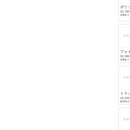
ポリ
ブラ
32,78
在庫あり
ブル
フォ
ミッ
32,38
在庫あり
ライ
ー/
ン
トラ
アレ
18,33
販売休止
リー
ーク