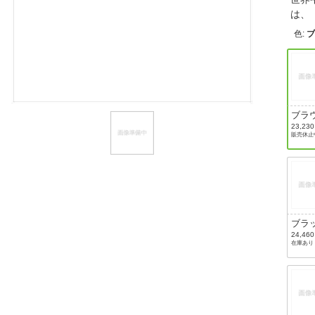
は、
ほしいもの
色
:
ブ
お知らせ
ブラ
グリ
23,23
販売休止
ブラ
グリ
24,46
在庫あり
ラシッ
15