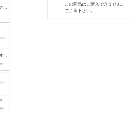
この商品はご購入できません。
クロ
ご了承下さい。
スト
円
グレ
リア
調光
オン
ーブ
円
です
H/
ィエ
ルー
スペ
トレ
円
です
ブル