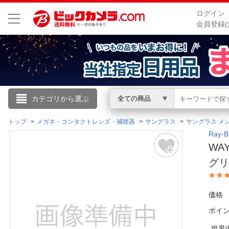
ログイン
会員登録(
こんにちは
カテゴリから選ぶ
全ての商品
ログイン
トップ
メガネ・コンタクトレンズ・補聴器
サングラス
サングラス メ
Ray
WAY
新規会員登録
グ
会員メニュー
価格
お買いもの履歴
ポイ
閲覧履歴
世界