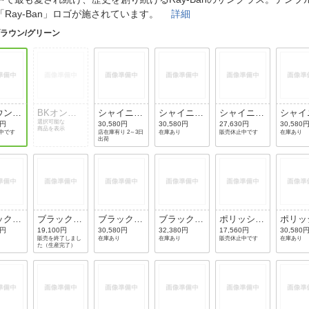
法
よくある質問・お問合せ
「Ray-Ban」ロゴが施されています。
詳細
I
ラウン/グリーン
ご利用規約
E
ウン/
BKオンシ
シャイニー
シャイニー
シャイニー
シャイ
ーン
ェブロング
選択可能な
ブラック/
ブラック/
ブラック/
ブラッ
0円
30,580円
30,580円
27,630円
30,580
商品を表示
中です
店在庫有り 2～3日
在庫あり
販売休止中です
在庫あり
レー/ライ
クリスタル
グリーン
フォトクロ
ライト
出荷
トグレーグ
イエロー
ミックグレ
ー
ラディエン
AR
ー
ト
ック/
ブラック/
ブラック/
ブラック/
ポリッシュ
ポリッ
ーンク
グリーング
ピンク
ポラライズ
ドブラッ
ブラッ
0円
19,100円
30,580円
32,380円
17,560円
30,580
販売を終了しまし
在庫あり
在庫あり
販売休止中です
在庫あり
クG-
ラディエン
ドグリーン
ク/ブルー
クリス
た（生産完了）
トフラッシ
クラシック
グラディエ
ブルー
ュ
G-15
ント
ー