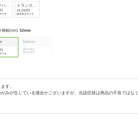
クハバ
トランスペ
偏光ク
アレントバ
0円
18,330円
中です
販売休止中です
グラデ
イオレッ
ントダ
ト/オレン
グレー
ジ
横幅(mm)
:
52mm
m
54mm
選択可能な
0円
商品を表示
中です
ります。
ゆがみが生じている場合がございますが、当該症状は商品の不良ではな