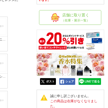
人窓口
います。
R情報
店舗に取り置く
（在庫・展示一覧）
nglish / 中文
ニー
ク/
円
グレ
シュ
ク/
円
ポスト
シェア
LINEで送る
タル
グレ
誠に申し訳ございません。
この商品は在庫がなくなりまし
た。