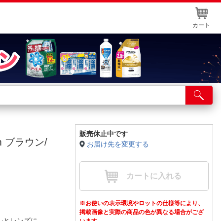
カート
店舗サービス
ット取り置き
イントカードWEB登録
販売休止中です
2mm ブラウン/
お届け先を変更する
舗情報・店舗一覧
取り寄せ品入荷状況照会
カートに入れる
※お使いの表示環境やロットの仕様等により、
掲載画像と実際の商品の色が異なる場合がござ
ルとレンズに