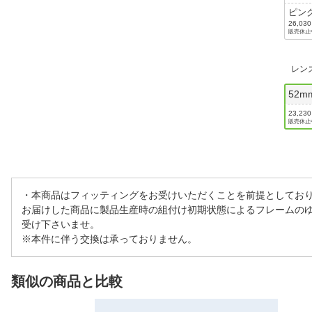
ピン
ナ/
26,03
販売休止
リア
ィエ
ーク
レンズ
52m
23,23
販売休止
・本商品はフィッティングをお受けいただくことを前提としてお
お届けした商品に製品生産時の組付け初期状態によるフレームの
受け下さいませ。
※本件に伴う交換は承っておりません。
類似の商品と比較