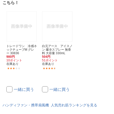
こちら！
トレードワン 冷感ネ
白元アース アイスノ
ックチューブM グレ
ン 爆冷スプレー 無香
ー 30836
料 大容量 330mL
980円
504円
10ポイント
51ポイント
在庫あり
在庫あり
(18)
(22)
一緒に買う
一緒に買う
ハンディファン・携帯扇風機 人気売れ筋ランキングを見る