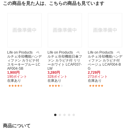
この商品を見た人は、こちらの商品も見ています
Life on Products ペ
Life on Products ペ
Life on Products ペ
ルチェ冷却機能ハンデ
ルチェ冷却機能日傘フ
ルチェ冷却機能ハンデ
ィファン カラビナ付
ァン カラビナ付 リリ
ィファン カラビナ付
スモーキーブルー LC
ーホワイト LCAF037-
ベージュ LCAF004-B
AF004-SB
LW
G
1,900円
3,280円
2,729円
190ポイント
328ポイント
273ポイント
在庫あり
在庫あり
在庫あり
(29)
(5)
(1)
商品について