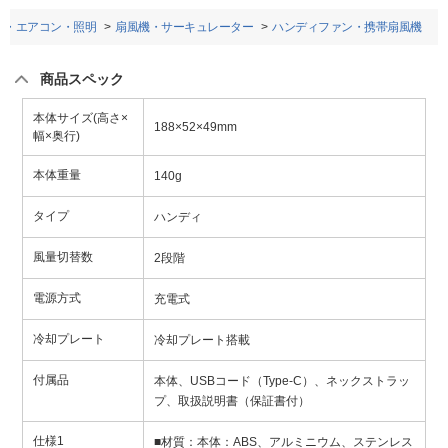
電・エアコン・照明
扇風機・サーキュレーター
ハンディファン・携帯扇風機
商品スペック
本体サイズ(高さ×
188×52×49mm
幅×奥行)
本体重量
140g
タイプ
ハンディ
風量切替数
2段階
電源方式
充電式
冷却プレート
冷却プレート搭載
付属品
本体、USBコード（Type-C）、ネックストラッ
プ、取扱説明書（保証書付）
仕様1
■材質：本体：ABS、アルミニウム、ステンレス