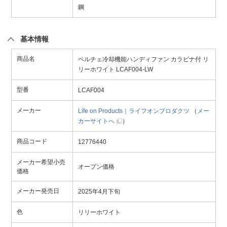
鋼
基本情報
商品名
ペルチェ冷却機能ハンディファン カラビナ付 リ
リーホワイト LCAF004-LW
型番
LCAF004
メーカー
Life on Products｜ライフオンプロダクツ
（
メー
カーサイトへ
）
商品コード
12776440
メーカー希望小売
オープン価格
価格
メーカー発売日
2025年4月下旬
色
リリーホワイト