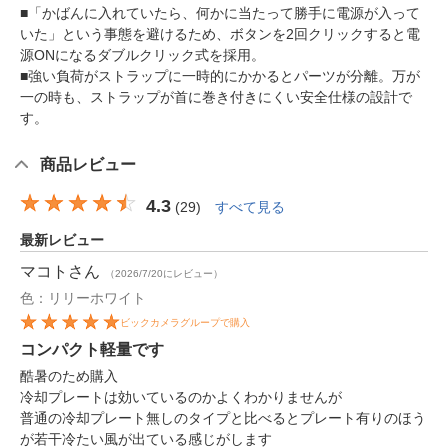
■「かばんに入れていたら、何かに当たって勝手に電源が入って
いた」という事態を避けるため、ボタンを2回クリックすると電
源ONになるダブルクリック式を採用。
■強い負荷がストラップに一時的にかかるとパーツが分離。万が
一の時も、ストラップが首に巻き付きにくい安全仕様の設計で
す。
商品レビュー
4.3
(
29
)
すべて見る
最新レビュー
マコト
さん
（2026/7/20にレビュー）
色：リリーホワイト
ビックカメラグループで購入
コンパクト軽量です
酷暑のため購入
冷却プレートは効いているのかよくわかりませんが
普通の冷却プレート無しのタイプと比べるとプレート有りのほう
が若干冷たい風が出ている感じがします