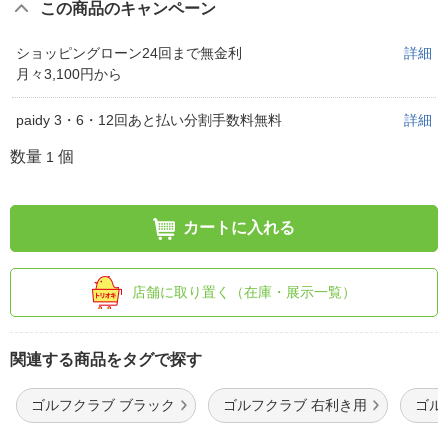
この商品のキャンペーン
ショッピングローン24回まで無金利
詳細
月々3,100円から
paidy 3・6・12回あと払い分割手数料無料
詳細
数量
個
1
カートに入れる
店舗に取り置く（在庫・展示一覧）
関連する商品をタグで探す
ゴルフクラブ ブラック
ゴルフクラブ 右利き用
ゴル