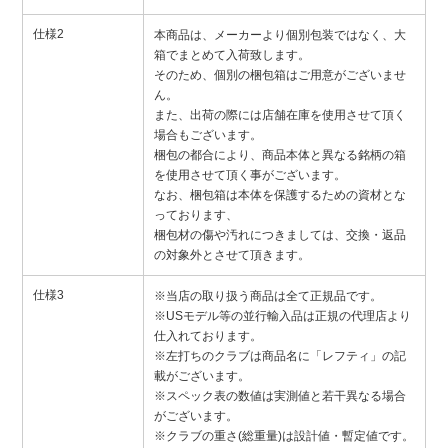
仕様2
本商品は、メーカーより個別包装ではなく、大
箱でまとめて入荷致します。
そのため、個別の梱包箱はご用意がございませ
ん。
また、出荷の際には店舗在庫を使用させて頂く
場合もございます。
梱包の都合により、商品本体と異なる銘柄の箱
を使用させて頂く事がございます。
なお、梱包箱は本体を保護するための資材とな
っております、
梱包材の傷や汚れにつきましては、交換・返品
の対象外とさせて頂きます。
仕様3
※当店の取り扱う商品は全て正規品です。
※USモデル等の並行輸入品は正規の代理店より
仕入れております。
※左打ちのクラブは商品名に「レフティ」の記
載がございます。
※スペック表の数値は実測値と若干異なる場合
がございます。
※クラブの重さ(総重量)は設計値・暫定値です。