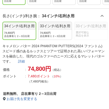
日出荷
日出荷
日出荷
日出荷
日
長さ(インチ)/利き腕
：
34インチ/右利き用
34インチ/右利き用
33インチ/右利き用
33インチ/左利き用
選択可能な
74,800円
74,800円
商品を表示
店在庫有り 2～3日出荷
店在庫有り 2～3日出荷
キャメロン パター 2024 PHANTOM PUTTERS(2024 ファントム)
スピード感のあるルックスとツアーで証明された高いパフォーマン
スを融合した、現代のゴルファーのニーズに応えるマレットパター
です。
詳細
74,800円
価格
（税込）
ポイント
7,480ポイント
（
10%
）
（7,480円相当）
送料無料、
店在庫有り 2～3日出荷
お届け先を変更する