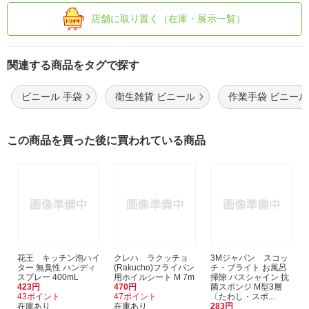
店舗に取り置く（在庫・展示一覧）
関連する商品をタグで探す
ビニール 手袋
衛生雑貨 ビニール
作業手袋 ビニール
この商品を買った後に買われている商品
花王 キッチン泡ハイ
クレハ ラクッチョ
3Mジャパン スコッ
ター 無臭性 ハンディ
(Rakucho)フライパン
チ・ブライト お風呂
スプレー 400mL
用ホイルシート M 7m
掃除 バスシャイン 抗
423円
470円
菌スポンジ M型3層
43ポイント
47ポイント
〔たわし・スポ...
在庫あり
在庫あり
283円