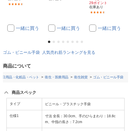
29ポイント
(53)
在庫あり
(147)
一緒に買う
一緒に買う
一緒に買う
ゴム・ビニール手袋 人気売れ筋ランキングを見る
商品について
・日用品・化粧品・ペット
衛生・医療用品
衛生雑貨
ゴム・ビニール手袋
商品スペック
タイプ
ビニール・プラスチック手袋
仕様1
寸法 全長：30.0cm、手のひらまわり：18.8c
m、中指の長さ：7.2cm