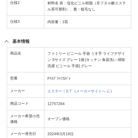
仕様2
材料名 表：塩化ビニル樹脂（非フタル酸エステ
ル系可塑剤）、裏：植毛なし
仕様3
内容量：1双
基本情報
商品名
ファミリー ビニール 手袋 うす手 ライフデザイ
ン Sサイズ グレー 1個 [キッチン 食器洗い 掃除
洗濯 ビニール 手袋] グレー
型番
FｳｽﾃﾞﾗｲﾌSｸﾞﾚ
メーカー
エステー｜S.T
（
メーカーサイトへ
）
商品コード
12757264
メーカー希望小売
オープン価格
価格
メーカー発売日
2024年3月19日