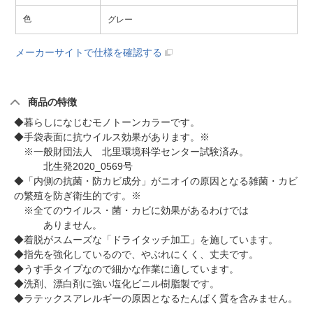
色
グレー
メーカーサイトで仕様を確認する
商品の特徴
◆暮らしになじむモノトーンカラーです。
◆手袋表面に抗ウイルス効果があります。※
※一般財団法人 北里環境科学センター試験済み。
北生発2020_0569号
◆「内側の抗菌・防カビ成分」がニオイの原因となる雑菌・カビ
の繁殖を防ぎ衛生的です。※
※全てのウイルス・菌・カビに効果があるわけでは
ありません。
◆着脱がスムーズな「ドライタッチ加工」を施しています。
◆指先を強化しているので、やぶれにくく、丈夫です。
◆うす手タイプなので細かな作業に適しています。
◆洗剤、漂白剤に強い塩化ビニル樹脂製です。
◆ラテックスアレルギーの原因となるたんぱく質を含みません。