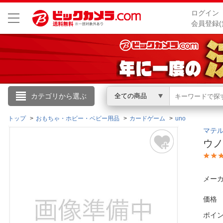
ログイン
会員登録(
こんにちは
カテゴリから選ぶ
全ての商品
ログイン
トップ
おもちゃ・ホビー・ベビー用品
カードゲーム
uno
マテル｜
ウノ
新規会員登録
会員メニュー
メーカ
お買いもの履歴
価格
ポイ
閲覧履歴