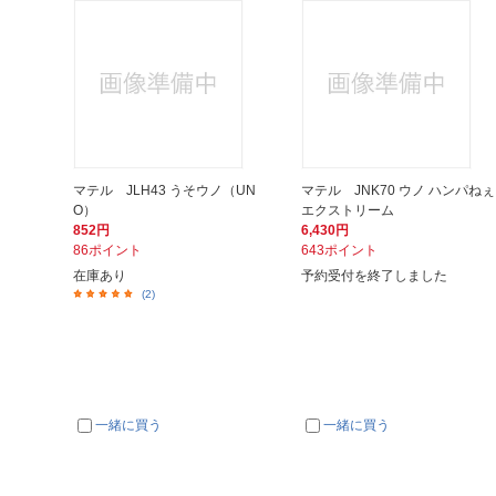
マテル JLH43 うそウノ（UN
マテル JNK70 ウノ ハンパねぇ
O）
エクストリーム
852円
6,430円
86ポイント
643ポイント
在庫あり
予約受付を終了しました
(2)
一緒に買う
一緒に買う