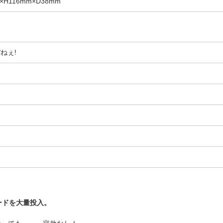
H116mm×D38mm
パねぇ!
ードを大量投入。