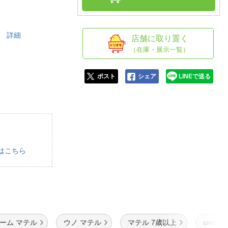
人窓口
R情報
。
詳細
店舗に取り置く
（在庫・展示一覧）
nglish / 中文
ポスト
シェア
LINEで送る
はこちら
ーム マテル
ウノ マテル
マテル 7歳以上
uno 