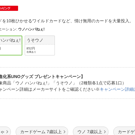
法
よくある質問・お問合せ
I
ご利用規約
ドを10枚ひかせるワイルドカードなど、情け無用のカードを大量投入
エーション
:
ウノハンパねぇ!
ハンパねぇ!
うそウノ
E
円
852円
在庫あり
進化系UNOグッズ プレゼントキャンペーン】
象商品「ウノ ハンパねぇ!」「うそウノ」（2種類各1点で応募1口）
ャンペーン詳細はメーカーサイトをご確認ください※
キャンペーン詳細
ちゃ
カードゲーム 7歳以上
ウノ 7歳以上
カードゲ