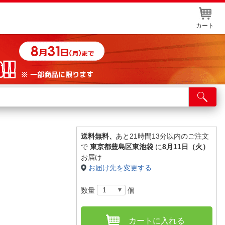
カート
店舗サービス
ット取り置き
イントカードWEB登録
送料無料、
あと21時間13分以内のご注文
で
東京都豊島区東池袋
に
8月11日（火）
舗情報・店舗一覧
お届け
お届け先を変更する
取り寄せ品入荷状況照会
数量
個
カートに入れる