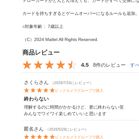
ドローカードがどんどん増えても、カードがすべて交換に
カードを持ちすぎるとゲームオーバーになるルールも追加
○対象年齢： 7歳以上
（C）2024 Mattel.All Rights Reserved.
商品レビュー
4.5
8件のレビュー
す
さくら
さん
（2026/7/16にレビュー）
ビックカメラグループで購入
終わらない
理解するのに時間がかかるけど、更に終わらない笑
みんなでワイワイ楽しめていいと思います
匿名
さん
（2026/5/28にレビュー）
ビックカメラグループで購入