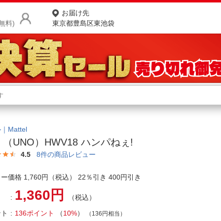
お届け先
無料)
東京都豊島区東池袋
商品をさがす
ランキングからさがす
ネ
カテゴリ一覧からさがす
ポ
Mattel
 （UNO）HWV18 ハンパねぇ!
店
4.5
8
件の商品レビュー
お
ー価格 1,760円（税込） 22％引き 400円引き
お客様サポート
1,360円
（税込）
ご利用ガイド
ント
136ポイント
（
10%
）
（136円相当）