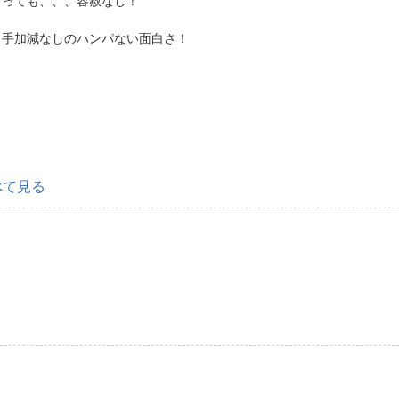
なっても、、、容赦なし！
。手加減なしのハンパない面白さ！
べて見る