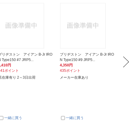
ブリヂストン アイアン B-Jr IRO
ブリヂストン アイアン B-Jr IRO
ブリヂス
 Type150 #7 JRP5...
N Type150 #9 JRP5...
N Type
4,410円
4,350円
5,500
441ポイント
435ポイント
550ポ
店在庫有り 2～3日出荷
メーカー在庫あり
メーカ
一緒に買う
一緒に買う
一