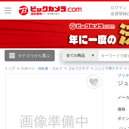
ログイン
会員登録(
こんにちは
カテゴリから選ぶ
全ての商品
ログイン
トップ
スポーツ・自転車・ゴルフ
ゴルフクラブ
ジュニア用クラブ
ブリヂ
ジュ
新規会員登録
メーカ
会員メニュー
価格
お買いもの履歴
ポイ
閲覧履歴
ジュ