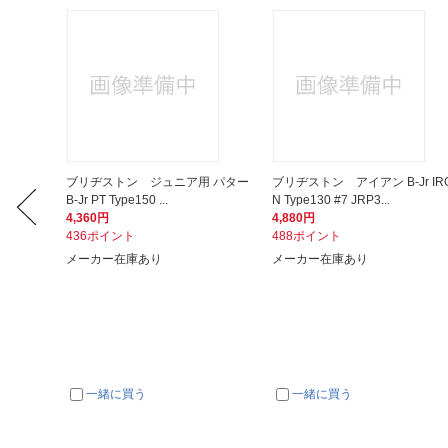
e Rese
ブリヂストン ジュニア用 パター
ブリヂストン アイアン B-Jr IR
B-Jr PT Type150 ...
N Type130 #7 JRP3...
4,360円
4,880円
436ポイント
488ポイント
メーカー在庫あり
メーカー在庫あり
一緒に買う
一緒に買う