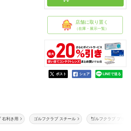
人窓口
R情報
店舗に取り置く
（在庫・展示一覧）
nglish / 中文
ポスト
シェア
LINEで送る
 右利き用
ゴルフクラブ スチール
ゴルフクラブ ブリヂ