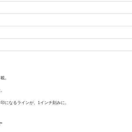
搭載。
状。
印になるラインが、1インチ刻みに。
す