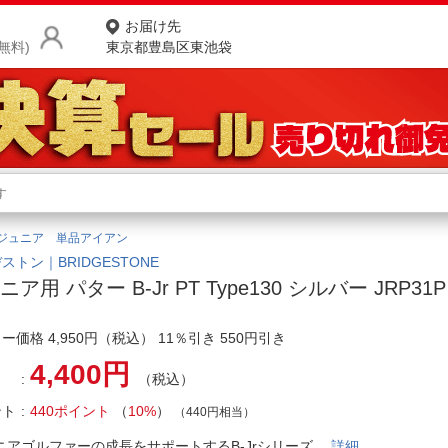
お届け先
無料)
東京都豊島区東池袋
商品をさがす
ランキングからさがす
ネ
ジュニア 単品アイアン
カテゴリ一覧からさがす
ポ
ストン｜BRIDGESTONE
ニア用 パター B-Jr PT Type130 シルバー JRP31
店
ー価格 4,950円（税込） 11％引き 550円引き
お
4,400円
お客様サポート
（税込）
ント
440ポイント
（
10%
）
（440円相当）
ご利用ガイド
ニアゴルファーの成長をサポートするB-Jrシリーズ
詳細