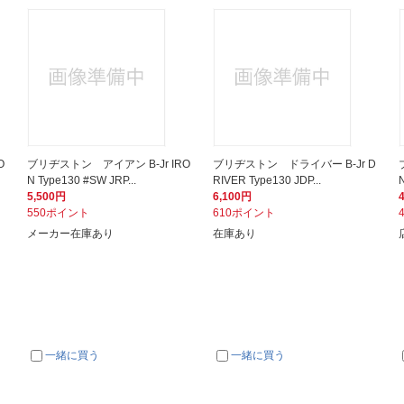
O
ブリヂストン アイアン B-Jr IRO
ブリヂストン ドライバー B-Jr D
N Type130 #SW JRP...
RIVER Type130 JDP...
N
5,500円
6,100円
550ポイント
610ポイント
メーカー在庫あり
在庫あり
一緒に買う
一緒に買う