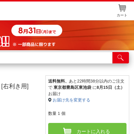
カート
店舗サービス
ット取り置き
イントカードWEB登録
送料無料、
あと22時間38分以内のご注文
P [右利き用]
で
東京都豊島区東池袋
に
8月15日（土）
舗情報・店舗一覧
お届け
お届け先を変更する
取り寄せ品入荷状況照会
数量
1
個
カートに入れる