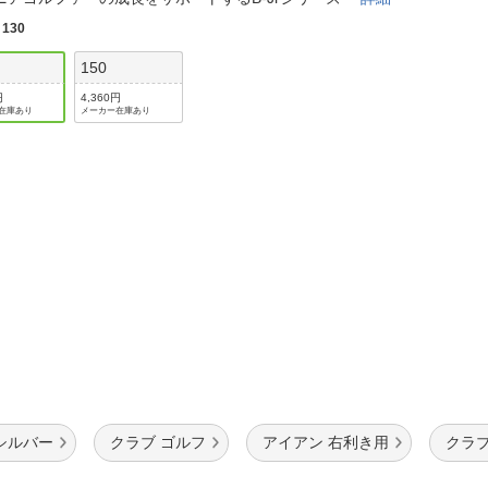
法
よくある質問・お問合せ
:
130
I
ご利用規約
150
円
4,360円
在庫あり
メーカー在庫あり
E
シルバー
クラブ ゴルフ
アイアン 右利き用
クラブ